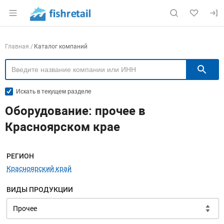
Раздел навигации по сайту fishretail.ru
Навигация по компаниям
Главная
Каталог компаний
П
Искать в текущем разделе
Оборудование: прочее в
Красноярском крае
Меню навигации
РЕГИОН
Красноярский край
ВИДЫ ПРОДУКЦИИ