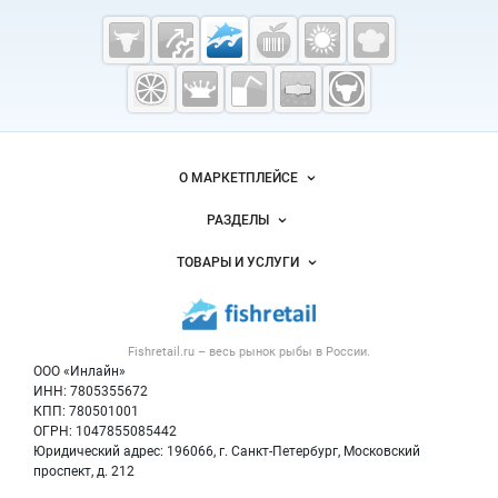
Cсылки на полезные проекты
Fishretail.ru —
рыба,
морепродукты
Важные разделы и контакты
Навигация по сайту
О МАРКЕТПЛЕЙСЕ
Новости Fishretail.ru
РАЗДЕЛЫ
Услуги и цены
Объявления
ТОВАРЫ И УСЛУГИ
Размещение рекламы
Каталог компаний
Рыбные снеки
Публичная оферта
Новости рынка
Рыба
Контактная информация
Форум
Fishretail.ru – весь
рынок рыбы
в России.
Икра
Политика обработки персональных данных
Бренды
ООО «Инлайн»
Морепродукты
Для СМИ
ИНН: 7805355672
Мониторинг
КПП: 780501001
Рыбопосадочный материал
Вакансии
ОГРН: 1047855085442
Полуфабрикаты
Юридический адрес: 196066, г. Санкт-Петербург, Московский
Блог
Консервы
проспект, д. 212