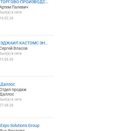
 ТОРГОВО-ПРОИЗВОДСТ
Артем Палевич
НАЯ КОМПАНИЯ ФИШТРЕ
был(а) в сети
16.02.26
 ЭДЖАИЛ КАСТОМС ЭНД
Сергей Власов
ЖИСТИКС
был(а) в сети
15.06.26
 Даллос
Отдел продаж
Даллос
был(а) в сети
07.08.26
Expo Solutions Group
Яна Фролова