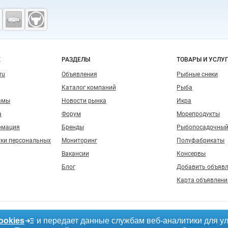
Е
РАЗДЕЛЫ
ТОВАРЫ И УСЛУ
ru
Объявления
Рыбные снеки
Каталог компаний
Рыба
амы
Новости рынка
Икра
а
Форум
Морепродукты
рмация
Бренды
Рыбопосадочный
тки персональных
Мониторинг
Полуфабрикаты
Вакансии
Консервы
Блог
Добавить объяв
Карта объявлени
ookies
и передает данные службам веб-аналитики для у
, допускается только при размещении активной гиперссылки на сайт
fishretail.ru