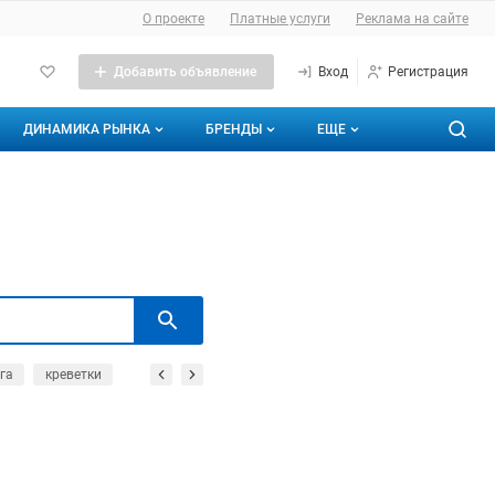
О проекте
Платные услуги
Реклама на сайте
Добавить объявление
Вход
Регистрация
ДИНАМИКА РЫНКА
БРЕНДЫ
ЕЩЕ
Динамика цен
Аналитика рыбной отрасли
Энциклопедия
О каталоге брендов
аналитику
Кадры
Бренды
Динамика объемов импорта/экспорта
Контакты
Мои бренды
га
креветки