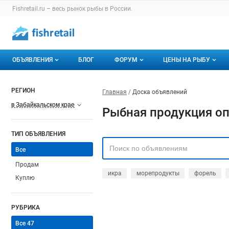
Fishretail.ru – весь
рынок рыбы
в России.
ОБЪЯВЛЕНИЯ
БЛОГ
ФОРУМ
ЦЕНЫ НА РЫБУ
Объявления
Все темы
О мониторингах
РЕГИОН
Главная
Доска объявлений
Горячее предложение
Избранные
Актуальные мони
в Забайкальском крае
Рыбная продукция оп
Мои объявления
С моим участием
Динамика цен
ТИП ОБЪЯВЛЕНИЯ
Отзывы
Все
Продам
икра
морепродукты
форель
Куплю
РУБРИКА
Все
47