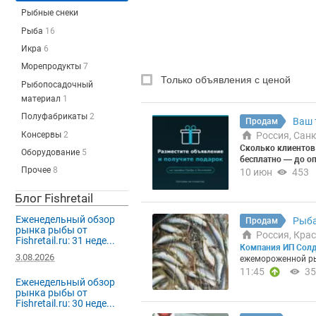
Рыбные снеки
Рыба
16
Икра
6
Морепродукты
7
Только объявления с ценой
Рыбопосадочный
материал
1
Полуфабрикаты
2
Ваш 
Продам
Консервы
2
Россия, Сан
Сколько клиентов п
Оборудование
5
бесплатно — до о
Прочее
8
ыбную продукцию 
10 июн
453
у — узнайте, скол
уация: ►Мало пос
Блог Fishretail
лодные звонки и 
Объявления в бесп
Еженедельный обзор
Рыба
Продам
иков; ►Непонятно
рынка рыбы от
Россия, Кра
ите бесплатный пр
Fishretail.ru: 31 неде...
Компания ИП Солда
я вашей компании 
3.08.2026
ежемороженной р
ых, сколько закуп
3+ Мурманск (25-27кг) вес. — 
11:45
35
обращений вы пол
Еженедельный обзор
тейки) вес. — 285,00 ₽ ► Зубатка синяя 3+ Мурманск 
целевых закупщик
рынка рыбы от
40,00 ₽ ► Кета ПБГ Народы севера 1/22 (2*11) — 460,00 ₽ ► К
рогноз числа вхо
Fishretail.ru: 30 неде...
ефаль с/м н/р 500+ Кас
клиента и сравне
3,6-4,5 Чили вес. — 1 180,00 ₽ ► Кижуч 