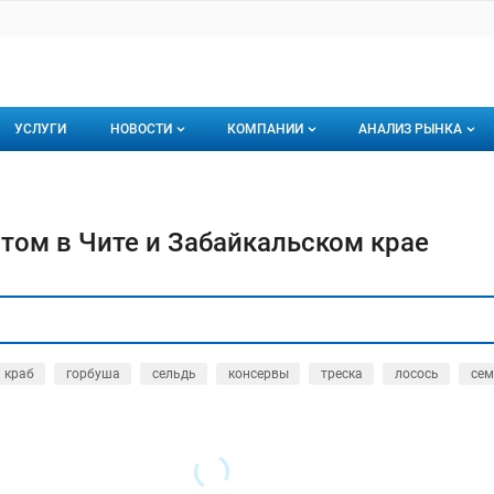
УСЛУГИ
НОВОСТИ
КОМПАНИИ
АНАЛИЗ РЫНКА
Новости рыбного рынка
Каталог компаний
торинги
О каталоге компаний
Подписаться на 
том в Чите и Забайкальском крае
Премиум размещение
краб
горбуша
сельдь
консервы
треска
лосось
сем