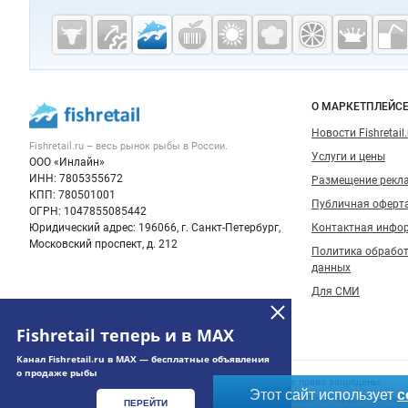
Fishretail.ru —
рыба,
морепродукты
О МАРКЕТПЛЕЙС
Новости Fishretail.
Fishretail.ru – весь
рынок рыбы
в России.
Услуги и цены
ООО «Инлайн»
ИНН: 7805355672
Размещение рекл
КПП: 780501001
Публичная оферт
ОГРН: 1047855085442
Юридический адрес: 196066, г. Санкт-Петербург,
Контактная инфо
Московский проспект, д. 212
Политика обрабо
данных
Для СМИ
Fishretail теперь и в MAX
Канал Fishretail.ru в MAX — бесплатные объявления
о продаже рыбы
© 2006‑2026 ООО “Инлайн”. 12+ Все права защищены.
Этот сайт использует
c
Использование информации, размещенной на данном сайте
ПЕРЕЙТИ