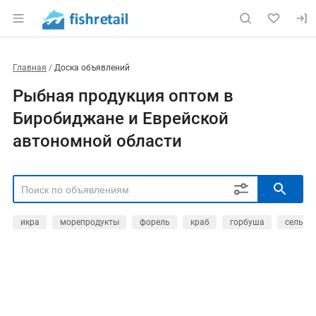
Главная
Доска объявлений
Рыбная продукция оптом в
Биробиджане и Еврейской
автономной области
икра
морепродукты
форель
краб
горбуша
сельдь
РЕГИОН
Выбрать регион
ТИП СДЕЛКИ
Все
Продам
Куплю