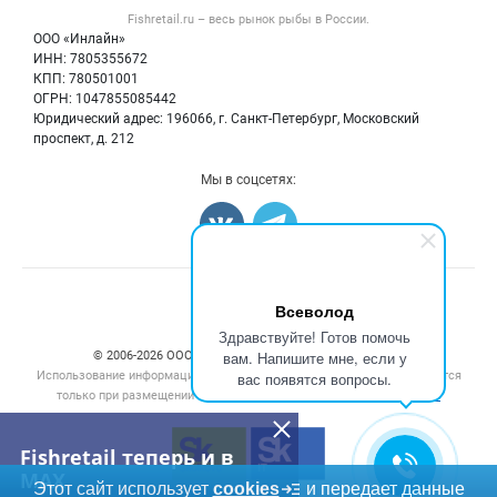
Форум
Fishretail.ru – весь
рынок рыбы
в России.
Икра
Политика обработки персональных данных
Бренды
ООО «Инлайн»
Морепродукты
Для СМИ
ИНН: 7805355672
Мониторинг
КПП: 780501001
Рыбопосадочный материал
Вакансии
ОГРН: 1047855085442
Полуфабрикаты
Юридический адрес: 196066, г. Санкт-Петербург, Московский
Блог
Консервы
проспект, д. 212
Добавить объявление
Мы в соцсетях:
Карта объявлений
Всеволод
Здравствуйте! Готов помочь
вам. Напишите мне, если у
© 2006‑2026 ООО “Инлайн”. 12+ Все права защищены.
Использование информации, размещенной на данном сайте, допускается
вас появятся вопросы.
только при размещении активной гиперссылки на сайт
fishretail.ru
Fishretail теперь и в
MAX
Этот сайт использует
cookies
и передает данные