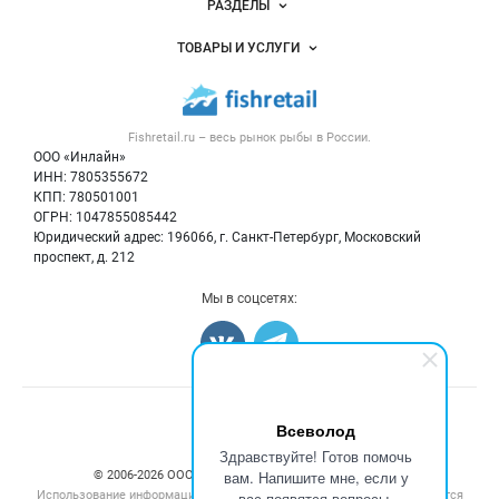
РАЗДЕЛЫ
Услуги и цены
Объявления
ТОВАРЫ И УСЛУГИ
Размещение рекламы
Каталог компаний
Рыбные снеки
Публичная оферта
Новости рынка
Рыба
Контактная информация
Форум
Fishretail.ru – весь
рынок рыбы
в России.
Икра
Политика обработки персональных данных
Бренды
ООО «Инлайн»
Морепродукты
Для СМИ
ИНН: 7805355672
Мониторинг
КПП: 780501001
Рыбопосадочный материал
Вакансии
ОГРН: 1047855085442
Полуфабрикаты
Юридический адрес: 196066, г. Санкт-Петербург, Московский
Блог
Консервы
проспект, д. 212
Добавить объявление
Мы в соцсетях:
Карта объявлений
Всеволод
Здравствуйте! Готов помочь
вам. Напишите мне, если у
© 2006‑2026 ООО “Инлайн”. 12+ Все права защищены.
Использование информации, размещенной на данном сайте, допускается
вас появятся вопросы.