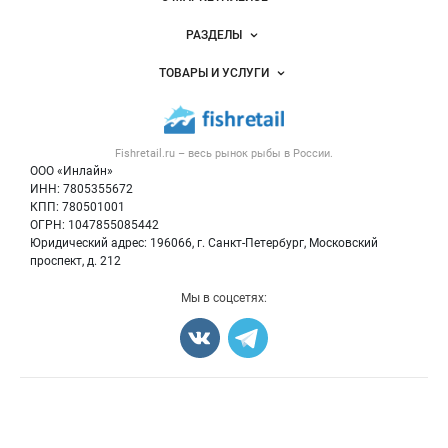
Новости Fishretail.ru
РАЗДЕЛЫ
Услуги и цены
Объявления
ТОВАРЫ И УСЛУГИ
Размещение рекламы
Каталог компаний
Рыбные снеки
Публичная оферта
Новости рынка
Рыба
Контактная информация
Форум
Fishretail.ru – весь
рынок рыбы
в России.
Икра
Политика обработки персональных данных
Бренды
ООО «Инлайн»
Морепродукты
Для СМИ
ИНН: 7805355672
Мониторинг
КПП: 780501001
Рыбопосадочный материал
Вакансии
ОГРН: 1047855085442
Полуфабрикаты
Юридический адрес: 196066, г. Санкт-Петербург, Московский
Блог
Консервы
проспект, д. 212
Добавить объявление
Мы в соцсетях:
Карта объявлений