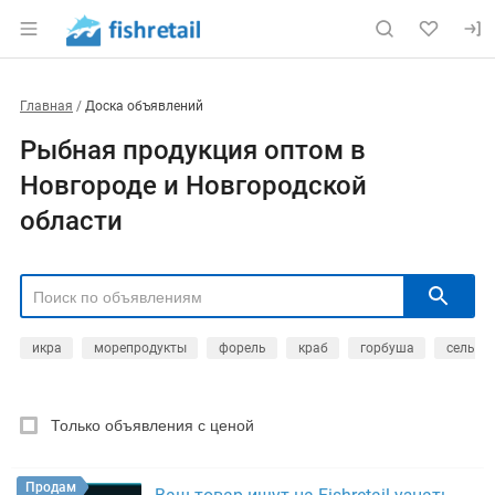
Главная
Доска объявлений
Рыбная продукция оптом в
Новгороде и Новгородской
области
икра
морепродукты
форель
краб
горбуша
сельдь
РЕГИОН
Выбрать регион
Только объявления с ценой
ТИП СДЕЛКИ
Все
Продам
Куплю
Продам