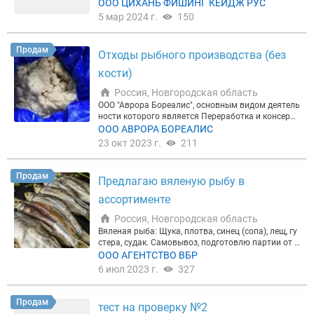
ние и прайс
ООО ЦИХАНЬ ФИШИНГ КЕЙДЖ РУС
ашего плавучего сооружения
Наш сайт
5 мар 2024 г.
150
Продам
Отходы рыбного производства (без
кости)
Россия, Новгородская область
ООО "Аврора Бореалис", основным видом деятель
ности которого является Переработка и консерви
рование рыбы, ракообразных и моллюсков, прод
ООО АВРОРА БОРЕАЛИС
аст отходы рыбного производства. Филе минтая,
23 окт 2023 г.
211
креветка с присутствием панировочных сухарей,
крошки (без кости, хитина). Данная продукция от
лично подходит на корм пушным животным (нор
Продам
Предлагаю вяленую рыбу в
кам, кроликам и т.п), свиньям, курам. Рыбные отх
оды расфасованы в полиэтиленовые мешки, хран
ассортименте
ятся в рефконтейнере при температуре -15 градус
ов. Работаем через Меркурий. ВСД прилагается.
Россия, Новгородская область
Загрузка на предприятии силами ООО «Аврора Б
Вяленая рыба: Щука, плотва, синец (сопа), лещ, гу
ореалис».
стера, судак. Самовывоз, подготовлю партии от 3
00 кг в ассортименте. Документы: Меркурий, возм
ООО АГЕНТСТВО ВБР
ожен экспорт продукции в страны СНГ.
6 июл 2023 г.
327
Продам
тест на проверку №2