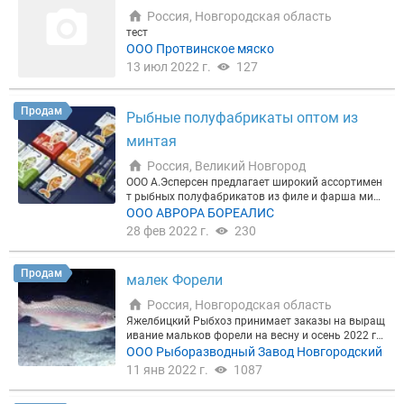
Россия, Новгородская область
тест
ООО Протвинское мяско
13 июл 2022 г.
127
Продам
Рыбные полуфабрикаты оптом из
минтая
Россия, Великий Новгород
ООО А.Эсперсен предлагает широкий ассортимен
т рыбных полуфабрикатов из филе и фарша минт
ая (рыбные котлеты ,палочки, бургеры, наггетсы) .
ООО АВРОРА БОРЕАЛИС
У нас есть предложение как для сетевых клиенто
28 фев 2022 г.
230
в (потребительская упаковка), так и для оптовико
в и компаний из сегмента HoReCa. Продукция са
мого высокого качества , всегда в наличии, цены
Продам
малек Форели
конкурентные. Всегда в наличии.
Россия, Новгородская область
Яжелбицкий Рыбхоз принимает заказы на выращ
ивание мальков форели на весну и осень 2022 го
да, навеской до 20 грамм (выращивание в УЗВ) Д
ООО Рыборазводный Завод Новгородский
ля успешного разведения форели Вам всего лишь
11 янв 2022 г.
1087
достаточно позвонить в ООО 'Яжелбицкий Рыбхо
з' и заказать необходимого малька. Профессиона