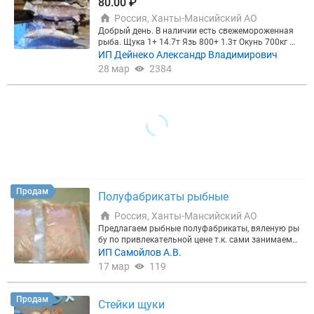
80.00 ₽
Россия, Ханты-Мансийский АО
Добрый день. В наличии есть свежемороженная
рыба. Щука 1+ 14.7т Язь 800+ 1.3т Окунь 700кг П
лотва 600кг Чебак (Елец) 350кг Щука 0.5-900 гр 5т
ИП Дейнеко Александр Владимирович
Рыба зимняя Отличного качества Рыба в мешка
28 мар
2384
х, ворошонка. Меркурий! Вылов февраль-март!
Продам
Полуфабрикаты рыбные
Россия, Ханты-Мансийский АО
Предлагаем рыбные полуфабрикаты, вяленую ры
бу по привлекательной цене т.к. сами занимаемс
я выловом (по имеющимся разрешениям на про
ИП Самойлов А.В.
мышленное рыболовство) и переработкой собств
17 мар
119
енного сырья. Качество и свежесть продукции га
рантируем. Индивидуальный подход к каждому з
аказчику. Полный пакет документов.
Продам
Стейки щуки