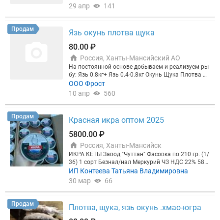
ости.
29 апр
141
Продам
Язь окунь плотва щука
80.00 ₽
Россия, Ханты-Мансийский АО
На постоянной основе добываем и реализуем ры
бу: Язь 0.8кг+ Язь 0.4-0.8кг Окунь Щука Плотва Са
мовывоз или доставка. Отгрузка от 5 тонн.
ООО Фрост
10 апр
560
Продам
Красная икра оптом 2025
5800.00 ₽
Россия, Ханты-Мансийск
ИКРА КЕТЫ Завод "Чуттан" Фасовка по 210 гр. (1/
36) 1 сорт Безнал/нал Меркурий ЧЗ НДС 22% 580
0/6100/6300 р/кг В наличии объём! Склад Хабаро
ИП Контеева Татьяна Владимировна
вск *Доставка в любой город РФ с соблюдением
30 мар
66
температурного режима -18
Продам
Плотва, щука, язь окунь .хмао-югра