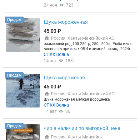
3 3+ Щука 0,3-0,5 Травянка до 300гр Язь 0.8+ Язь
24 ноя
723
500-800 Язь 200-500 Сорога(плотва) 13-16 Сорога
17+ Сырок 250+ Сырок 150-250 Лещ 100-300 Лещ
500-800 Лещ 800+ Лещ 1,3+ Карась 500+ 500- Упа
Продам
Щука мороженная
ковка мешки(ворох), брикет пакет, вся рыба отка
либрована строго по размерам. Полный пакет до
45.00 ₽
кументов. При заказе от 20тн поможем с доставк
Россия, Ханты-Мансийский АО
ой. Ассортимент и наличие, цены, уточняйте по те
лефону или в любом удобном мессенджере. Пост
размерный ряд 100-250гр, 250 - 500гр Рыба выло
оянным клиентам отсрочка платежа. Звоните ил
вленная в притоках ОБИ в зимний период 2024го
и скидывайте ваши заявки на эл.почту optfish21с
да Самовывоз от 5 тонн
СПКХ Волна
обакаgmail.com
14 авг
188
Продам
Щука мороженая
45.00 ₽
Россия, Ханты-Мансийский АО
Щука мороженая мелкая ворошенка
СПКХ Волна
14 авг
86
Продам
чир в наличии по выгодной цене
Россия, Ханты-Мансийск