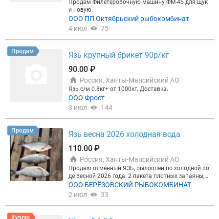
Продам Филетеровочную машину ФМ-45 для щук
и новую.
ООО ПП Октябрьский рыбокомбинат
4 июл
75
Продам
Язь крупный брикет 90р/кг
90.00 ₽
Россия, Ханты-Мансийский АО
Язь с/м 0.8кг+ от 1000кг. Доставка.
ООО Фрост
3 июл
144
Продам
Язь весна 2026 холодная вода
110.00 ₽
Россия, Ханты-Мансийский АО
Продаю отменный ЯЗЬ, выловлен по холодной во
де весной 2026 года. 2 пакета плотных запаяны, с
верху новый мешок, зашит прочными нитками. П
ООО БЕРЁЗОВСКИЙ РЫБОКОМБИНАТ
ласт заморозка, вес 0,8-1,5 кг, в среднем одна рыб
2 июл
33
ка 1200 гр. Безнал без НДС, Меркурий есть. Цена
на месте без доставки. Можем организовать в лю
бую точку.
Куплю