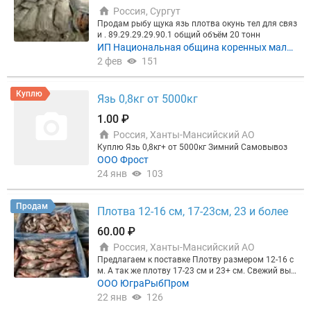
Россия, Сургут
Продам рыбу щука язь плотва окунь тел для связ
и . 89.29.29.29.90.1 общий объём 20 тонн
ИП Национальная община коренных мало
численных народов РФ "Мувенглор"
2 фев
151
Куплю
Язь 0,8кг от 5000кг
1.00 ₽
Россия, Ханты-Мансийский АО
Куплю Язь 0,8кг+ от 5000кг Зимний Самовывоз
ООО Фрост
24 янв
103
Продам
Плотва 12-16 см, 17-23см, 23 и более
60.00 ₽
Россия, Ханты-Мансийский АО
Предлагаем к поставке Плотву размером 12-16 с
м. А так же плотву 17-23 см и 23+ см. Свежий выл
ов, полный пакет документов. Так же в наличии в
ООО ЮграРыбПром
есь ассортимент речной северной рыбы: Язь, щук
22 янв
126
а, лещ, сырок. Прайс в профиле компании. По нал