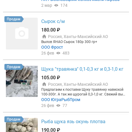
2 мар
174
Продам
Сырок с/м
180.00 ₽
Россия, Ханты-Мансийский АО
Вылов ЯНАО Сырок 180р 300 гр+
ООО Фрост
26 фев
483
Продам
Щука "травянка" 0,1-0,3 кг и 0,3-1,0 кг
105.00 ₽
Россия, Ханты-Мансийский АО
Предлагаем к поставке Щуку травянку навеской
100-300г. А так же щурогай 0,3-1,0 кг. Свежий выл
ов, полный пакет документов. Так же в наличии в
ООО ЮграРыбПром
есь ассортимент речной северной рыбы: Язь, пло
26 фев
77
тва, лещ, сырок. Прайс в профиле компании. По н
аличию уточняйте по телефону или в любом удоб
ном вам мессенджере. Ждем ваших заявок на по
Продам
Рыба щука язь окунь плотва
чту и телефон.
190.00 ₽