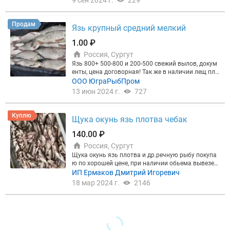
9 сен 2024 г.
229
Продам
Язь крупный средний мелкий
1.00 ₽
Россия, Сургут
Язь 800+ 500-800 и 200-500 свежий вылов, докум
енты, цена договорная! Так же в наличии лещ пло
тва щука сырок ряпушка. Актуальные обьемы и ц
ООО ЮграРыбПром
ены уточняйте п о телефону. Ждем ваших звонко
13 июн 2024 г.
727
в!
Куплю
Щука окунь язь плотва чебак
140.00 ₽
Россия, Сургут
Щука окунь язь плотва и др.речную рыбу покупа
ю по хорошей цене, при наличии обьема вывезем
сами,(ХМАО ЯНАО) активным рыбакам особые ус
ИП Ермаков Дмитрий Игоревич
ловия сотрудничества. Приемные пункты есть в с
18 мар 2024 г.
2146
ургутском и ханты-мансийском, октябрьском рай
онах. Звоните или пиши Viber Whats App Telegram!