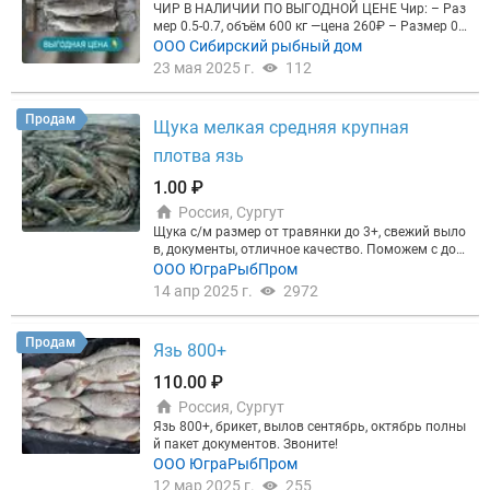
ЧИР В НАЛИЧИИ ПО ВЫГОДНОЙ ЦЕНЕ Чир: – Раз
мер 0.5-0.7, объём 600 кг —цена 260₽ – Размер 0.
7-1.0, объём 2500 кг —цена 310₽ – Размер 0.8-1.5,
ООО Сибирский рыбный дом
объём 400 кг —цена 330₽ Сырок: – Размер 0.3-1.0,
23 мая 2025 г.
112
объём 1200 кг — цена 240₽ Склад: ХМАО/ пгт. При
борье Цена актуальна на весь объём 4.5 тонн
Продам
Щука мелкая средняя крупная
плотва язь
1.00 ₽
Россия, Сургут
Щука с/м размер от травянки до 3+, свежий выло
в, документы, отличное качество. Поможем с дос
тавкой. Так же в наличии язь все размеры, плотв
ООО ЮграРыбПром
а средняя 13-16см. Звоните, пишите, приезжайте
14 апр 2025 г.
2972
смотрите, покупайте.
Продам
Язь 800+
110.00 ₽
Россия, Сургут
Язь 800+, брикет, вылов сентябрь, октябрь полны
й пакет документов. Звоните!
ООО ЮграРыбПром
12 мар 2025 г.
255