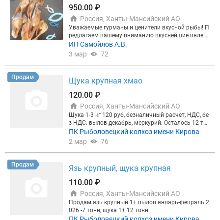
950.00 ₽
Россия, Ханты-Мансийский АО
Уважаемые гурманы и ценители вкусной рыбы! П
редлагаем вашему вниманию вкуснейшие вялен
ые стейки из свежей щуки. Это идеальный продук
ИП Самойлов А.В.
т для тех, кто любит натуральную рыбу с насыще
3 мар
72
нным вкусом и ароматом. ▌ Почему наши стейк
и? - ? Свежесть: Используем свежую щуку, выловл
енную в чистых водоемах. - ⚖️ Натуральность: Бе
Продам
Щука крупная хмао
з искусственных добавок и консервантов. - ? Идеа
льное сочетание вкуса и пользы: Щука богата бе
120.00 ₽
лком и полезными микроэлементами. ▌ Цена и д
Россия, Ханты-Мансийский АО
оставка: - Стоимость: 950 руб\кг. - Возможна отпр
авка почтой по всей России. ? Для заказа звонит
Щука 1-3 кг 120 руб, безналичный расчет, НДС, бе
е: Приятного аппетита и здоровья вам и вашим б
з НДС. вылов декабрь, меркурий. Осталось 12 тон
лизким!
н. щука 400-1000 гр брикет 70 руб. Плотва ворох
ПК Рыболовецкий колхоз имени Кирова
3 тонны 80 руб. На весь объем скидка.
2 мар
76
Продам
Язь крупный, щука крупная
110.00 ₽
Россия, Ханты-Мансийский АО
Продам язь крупный 1+ вылов январь-февраль 2
026 -7 тонн, щука 1+ 12 тонн
ПК Рыболовецкий колхоз имени Кирова