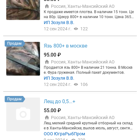
Есть еще Щука, Окунь, Язь, Плотва, ежедневно но
Россия, Ханты-Мансийский АО
вый вылов, ветконтроль и заморозка). Условия и
ндивидуальные для всех покупателей. Готовы к с
К продаже имеется плотва. В наличии 15 тонн. Це
отрудничеству с посредниками (потому что мы х
на 80р. Щекур 800+ в наличии 10 тонн. Цена 365
озяйство, у нас в аренде реки, собственные мороз
р. Язь 500-800 в наличии 10 тонн. Цена 80р. Щука
ИП Зозуля В.В.
илки, рыбы много) Звоните Вадим , на площадке
мелкая (щурогай) 20 тонн. Цена 220р. Щука 1-3 в
12 сен 2024 г.
122
могу не увидеть сообщение
наличии 13 тонн. Цена 240р. Щука 3+ 7,5 тонны.
Цена 250р.
Продам
Язь 800+ в москве
95.00 ₽
Россия, Ханты-Мансийский АО
Продается язь 800+ В наличии 21 тонна. В Москв
е. Фура груженая. Полный пакет документов.
ИП Зозуля В.В.
12 сен 2024 г.
106
Продам
Лещ до 0,5...+
55.00 ₽
Россия, Ханты-Мансийский АО
Лещ мелкий средний крупный отборный на склад
е в Ханты-Мансийске, вылов июль, август, сентяб
рь. Звоните!
ООО ЮграРыбПром