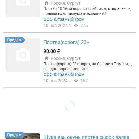
Россия, Сургут
Плотва 13-16см ворошенка/брикет, с подьязком,
полный пакет документов.звоните!
ООО ЮграРыбПром
10 ноя 2024 г.
275
Продам
Плотва(сорога) 23+
90.00 ₽
Россия, Сургут
Плотва(сорога) 23+ ворох, на Складе в Тюмени, ц
ена договорная, звоните!
ООО ЮграРыбПром
10 ноя 2024 г.
167
Продам
Щука язь окунь плотва сырок вялка