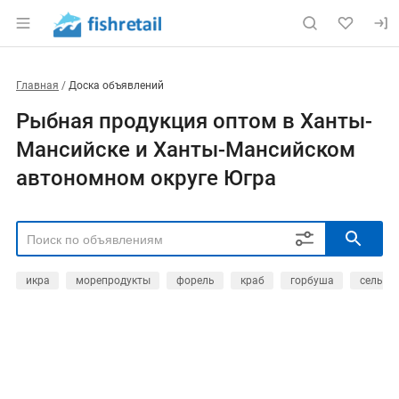
Главная
Доска объявлений
Рыбная продукция оптом в Ханты-
Мансийске и Ханты-Мансийском
автономном округе Югра
икра
морепродукты
форель
краб
горбуша
сельдь
РЕГИОН
Выбрать регион
ТИП СДЕЛКИ
Все
Продам
Куплю