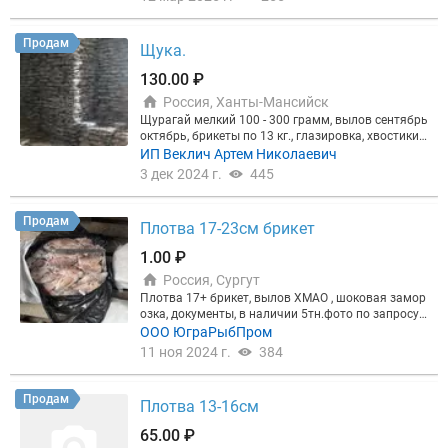
Продам
Щука.
130.00 ₽
Россия, Ханты-Мансийск
Щурагай мелкий 100 - 300 грамм, вылов сентябрь
октябрь, брикеты по 13 кг., глазировка, хвостики
и пёрышки целые, заморозка шоковая, от места в
ИП Веклич Артем Николаевич
ылова до заморозки 1 час, качество наилучшее, в
3 дек 2024 г.
445
наличие 40 тонн, отгрузка от 5 тонн. Меркурий ес
ть. Цена 130 безнал, от объема скидки. Предприя
тие работает с 2008 года. По всем вопросом звон
Продам
Плотва 17-23см брикет
ить по указанным номерам. Видео рыбалки и как
происходит вылов по запросу. Так же есть щука 5
1.00 ₽
00 - 800 объём 4 тонны и 800 + объём 2 тонны, це
Россия, Сургут
на 200 руб.
Плотва 17+ брикет, вылов ХМАО , шоковая замор
озка, документы, в наличии 5тн.фото по запросу.
Звоните!
ООО ЮграРыбПром
11 ноя 2024 г.
384
Продам
Плотва 13-16см
65.00 ₽