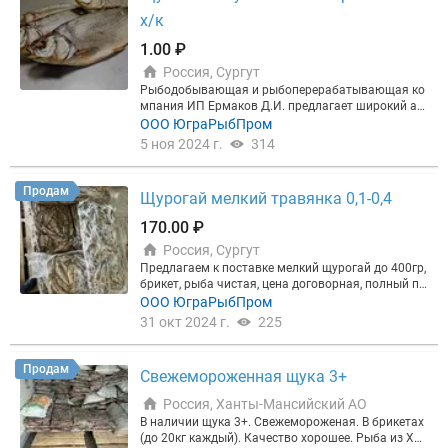
х/к
1.00 ₽
Россия, Сургут
Рыбодобывающая и рыбоперерабатывающая ко
мпания ИП Ермаков Д.И. предлагает широкий ас
сортимент копчёной и вяленой продукции по опт
ООО ЮграРыбПром
овым ценам. Щука язь окунь плотва елец сырок р
5 ноя 2024 г.
314
япушка карась горбуша кета форель скумбрия, п
олуфабрикаты. Вся рыба хорошо провяленная и
коптится только на натуральное щепе. Полный п
Продам
Щурогай мелкий травянка 0,1-0,4
акет документов. Полный прайс в профиле.Ищем
партнеров для взаимовыгодного и плодотворног
170.00 ₽
о сотрудничества! Ждем ваших заявок, звоните п
Россия, Сургут
ишите Viber Whats App.
Предлагаем к поставке мелкий щурогай до 400гр,
брикет, рыба чистая, цена договорная, полный па
кет документов.! Фото по запросу. Так же в налич
ООО ЮграРыбПром
ии щука мелкая средняя крупная отборная! звон
31 окт 2024 г.
225
ите или пишите, приезжайте покупайте.
Продам
Свежемороженная щука 3+
Россия, Ханты-Мансийский АО
В наличии щука 3+. Свежемороженая. В брикетах
(до 20кг каждый). Качество хорошее. Рыба из ХМ