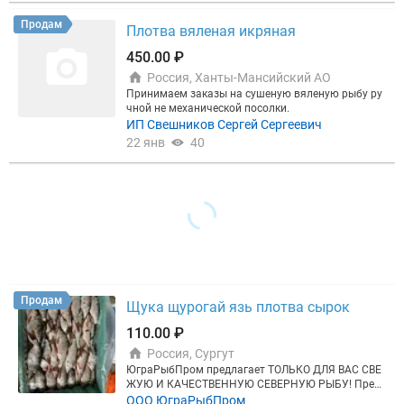
ичию уточняйте по телефону или в любом удобно
м вам мессенджере. Ждем ваших заявок на почту
Продам
Плотва вяленая икряная
и телефон.
450.00 ₽
Россия, Ханты-Мансийский АО
Принимаем заказы на сушеную вяленую рыбу ру
чной не механической посолки.
ИП Свешников Сергей Сергеевич
22 янв
40
Продам
Щука щурогай язь плотва сырок
110.00 ₽
Россия, Сургут
ЮграРыбПром предлагает ТОЛЬКО ДЛЯ ВАС СВЕ
ЖУЮ И КАЧЕСТВЕННУЮ СЕВЕРНУЮ РЫБУ! Пред
лагаемый ассортимент: Щука до 0,5 0,3-1 1-1,5 1,5-
ООО ЮграРыбПром