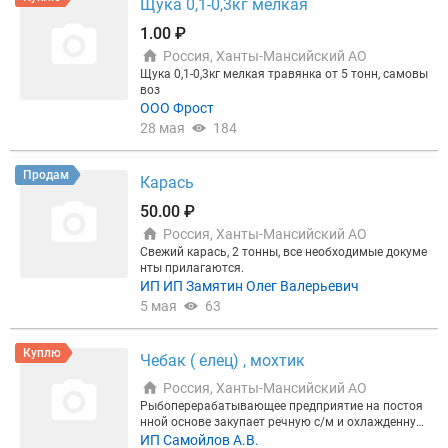
Щука 0,1-0,3кг мелкая
1.00 ₽
Россия, Ханты-Мансийский АО
Щука 0,1-0,3кг мелкая травянка от 5 тонн, самовы
воз
ООО Фрост
28 мая
184
Продам
Карась
50.00 ₽
Россия, Ханты-Мансийский АО
Свежий карась, 2 тонны, все необходимые докуме
нты прилагаются.
ИП ИП Замятин Олег Валерьевич
5 мая
63
Куплю
Чебак ( елец) , мохтик
Россия, Ханты-Мансийский АО
Рыбоперерабатывающее предприятие на постоя
нной основе закупает речную с/м и охлажденную
рыбу : Чебак ( Елец) ,Мохтик. Оплата по договорен
ИП Самойлов А.В.