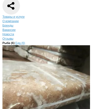
Навигация по странице
компании
Само
Товары и услуги
О компании
Бренды
Вакансии
Новости
Отзывы
Продукция
Самойлов А.В., ИП
Навигация по продуктам
компании
Самойло
Рыба (6)
Еда (6)