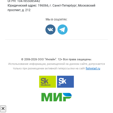
Вакансии
ОГРН: 1047855085442
Полуфабрикаты
Юридический адрес: 196066, г. Санкт-Петербург, Московский
Блог
Консервы
проспект, д. 212
Добавить объявление
Мы в соцсетях:
Карта объявлений
Счетчики, авторское право, логотипы
© 2006‑2026 ООО “Инлайн”. 12+ Все права защищены.
Использование информации, размещенной на данном сайте, допускается
только при размещении активной гиперссылки на сайт
fishretail.ru