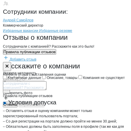
Самойлов А.В.
Сотрудники
компании
:
Андрей Самойлов
Коммерческий директор
Бренды
Вакансии в
компани
Самойлов А.В.
Самойлов А.В.
Избранные вакансии
Избранные резюме
Новости o
Самойлов А.В., ИП
Самойлов А.В.
Отзывы
о компании
Сотрудничали с компанией? Расскажите как это было!
Правила публикации отзывов
Добавить отзыв
Форма обратной связи о неточностях н
Самойлов А.В
Расскажите
о компании
Укажите неточность
Начните отзыв с выставления оценки
Контактные данные
Описание, товары
Компания не существует
Отмена
Опубликовать
Прикрепить фото
Правила публикации отзывов
Условия допуска
Отмена
Опубликовать
– Оставлять отзыв и оценку компаниям может только
зарегистрированный пользователь портала;
– Со дня регистрации на портале должно пройти не менее 30 дней;
– Обязательно должны быть заполнены поля в профиле (так же как для