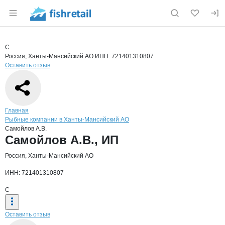
Раздел навигации по сайту fishretail.ru
Краткая информация о компании
Само
Страница компании
Самойлов 
Страница компании
Самойлов А.В., ИП
С
Россия, Ханты-Мансийский АО
ИНН: 721401310807
Оставить отзыв
Навигация по сайту
Главная
Рыбные компании в Ханты-Мансийский АО
Самойлов А.В.
Основная информация о компании
Самойлов А.В., ИП
Россия, Ханты-Мансийский АО
ИНН: 721401310807
С
Оставить отзыв