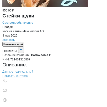
950.00 ₽
Стейки щуки
Смотреть объявление
Продам
Россия
Ханты-Мансийский АО
3 мар 2026
Заказать
Показать ещё
О компании
Самойлов А.В.
Реквизиты
компании
Самойлов А.В.
Реквизиты:
Название компании:
Самойлов А.В.
ИНН:
721401310807
Описание:
Контакты
компании
Самойлов А.В.
+7(800)000-00-..
Данные неактуальны?
Показать контакты