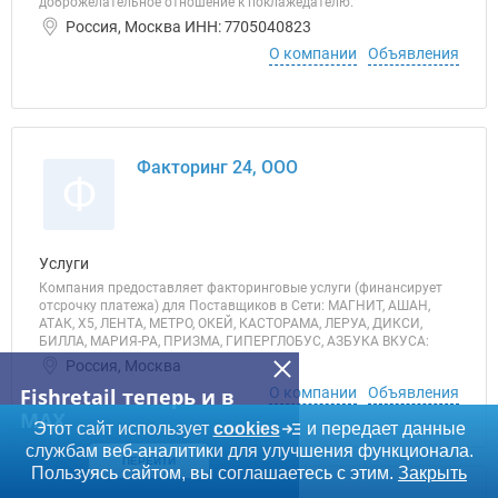
доброжелательное отношение к поклажедателю.
Россия, Москва ИНН: 7705040823
О компании
Объявления
Факторинг 24, ООО
Ф
Услуги
Компания предоставляет факторинговые услуги (финансирует
отсрочку платежа) для Поставщиков в Сети: МАГНИТ, АШАН,
АТАК, Х5, ЛЕНТА, МЕТРО, ОКЕЙ, КАСТОРАМА, ЛЕРУА, ДИКСИ,
БИЛЛА, МАРИЯ-РА, ПРИЗМА, ГИПЕРГЛОБУС, АЗБУКА ВКУСА:
Россия, Москва
Fishretail теперь и в
О компании
Объявления
MAX
Этот сайт использует
cookies
и передает данные
службам веб-аналитики для улучшения функционала.
ПЕРЕЙТИ
Пользуясь сайтом, вы соглашаетесь с этим.
Закрыть