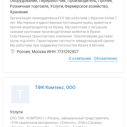
Оборудование, Переработчик, Производитель, Прочее,
Розничная торговля, Услуги, Фермерское хозяйство,
Хранение
Организация ликвидированаХХХ Мы работаем с Ираном более 7
лет. Мы первые и единственные поставщики рыбы, креветок и
прочих морепродуктов из Ирана. Мы работаем с четырьмя
самыми крупными производителями креветки в Иране.
Собственная транспортная компания. Обеспечиваем доставку
груза под ключ. Гарантируем честность международной сделки.
Мы работаем при поддержке посольства Ирана в Москве.
Россия, Москва ИНН: 7731292827
О компании
Объявления
ТФК Комтекс, ООО
Т
Услуги
ООО ТФК «КОМТЕКС» г.Рязань, официальный представитель
«ТНК-смазочные материалы», «Chevron», «Petro-Canada»,