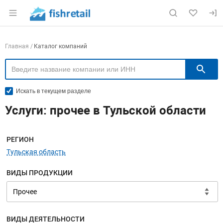
Раздел навигации по сайту fishretail.ru
Навигация по компаниям
Главная
Каталог компаний
П
Искать в текущем разделе
Услуги: прочее в Тульской области
Меню навигации
РЕГИОН
Тульская область
ВИДЫ ПРОДУКЦИИ
ВИДЫ ДЕЯТЕЛЬНОСТИ