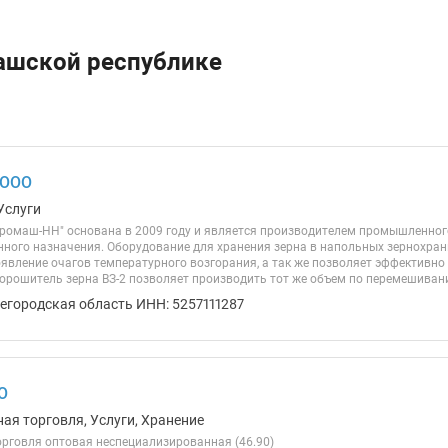
вашской республике
 ООО
Услуги
ромаш-НН" основана в 2009 году и является производителем промышленно
нного назначения. Оборудование для хранения зерна в напольных зернохра
явление очагов температурного возгорания, а так же позволяет эффективно
орошитель зерна ВЗ-2 позволяет производить тот же объем по перемешиванию
егородская область ИНН: 5257111287
О
ая торговля, Услуги, Хранение
рговля оптовая неспециализированная (46.90)