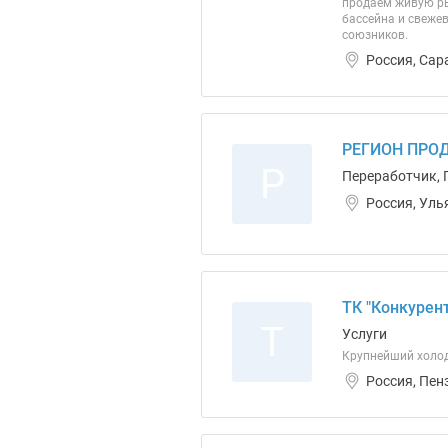
продаем живую рыб
бассейна и свеже
союзников.
Россия, Сар
РЕГИОН ПРО
Р
Переработчик, 
Россия, Уль
ТК "Конкурен
Т
Услуги
Крупнейший холод
Россия, Пен