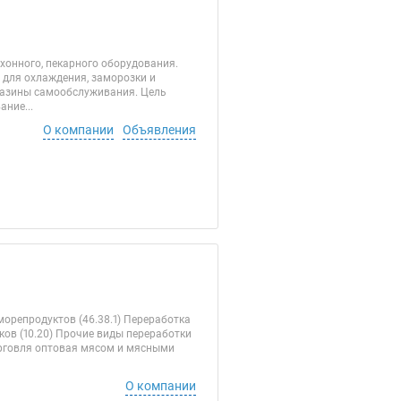
онного, пекарного оборудования.
 для охлаждения, заморозки и
агазины самообслуживания. Цель
ние...
О компании
Объявления
орепродуктов (46.38.1) Переработка
ков (10.20) Прочие виды переработки
орговля оптовая мясом и мясными
О компании