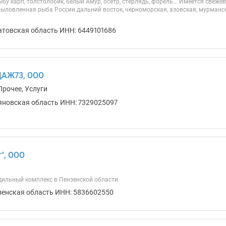
у карп, толстолобик, белый Амур, осетр, стерлядь, форель... Имеется свеж
выловленная рыба России дальний восток, черноморская, азовская, мурманск
атовская область ИНН: 6449101686
ДАЖ73, ООО
Прочее, Услуги
яновская область ИНН: 7329025097
т", ООО
ильный комплекс в Пензенской области.
зенская область ИНН: 5836602550