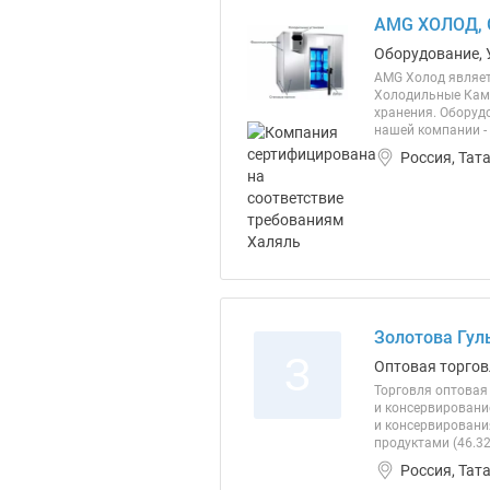
AMG ХОЛОД,
Оборудование, 
AMG Холод являет
Холодильные Каме
хранения. Оборуд
нашей компании -
Россия, Тат
Золотова Гул
З
Оптовая торгов
Торговля оптовая
и консервировани
и консервировани
продуктами (46.32
Россия, Тат