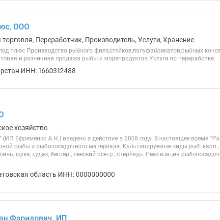
юс, ООО
 торговля, Переработчик, Производитель, Услуги, Хранение
од плюс Производство рыбного филе,стейков,полуфабрикатов,рыбных консе
товая и розничная продажа рыбы и морепродуктов.Услуги по переработке.
арстан ИНН: 1660312488
О
ское хозяйство
 (ИП Ефременко А.Н.) введено в действие в 2008 году. В настоящее время "
рной рыбы и рыбопосадочного материала. Культивируемые виды рыб: карп , 
, линь, щука, судак, бестер , ленский осётр , стерлядь. Реализация рыбопосад
атовская область ИНН: 0000000000
ан Фаридович, ИП