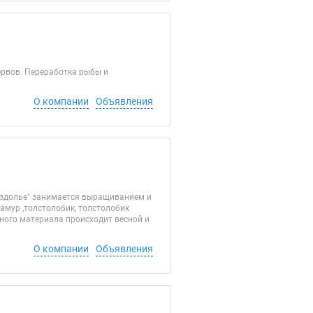
рвов. Переработка рыбы и
О компании
Объявления
Раздолье" занимается выращиванием и
амур ,толстолобик, толстолобик
очного материала происходит весной и
О компании
Объявления