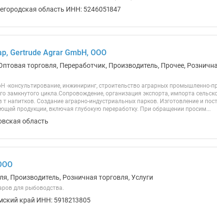
егородская область ИНН: 5246051847
р, Gertrude Agrar GmbH, ООО
Оптовая торговля, Переработчик, Производитель, Прочее, Рознична
mbH -консультирование, инжиниринг, строительство аграрных промышленно-п
го замкнутого цикла.Сопровождение, организация экспорта, импорта сельск
в т напитков. Создание аграрно-индустриальных парков. Изготовление и пос
ющей продукции, включая глубокую переработку. При обращении просим...
овская область
ООО
ля, Производитель, Розничная торговля, Услуги
аров для рыбоводства.
мский край ИНН: 5918213805