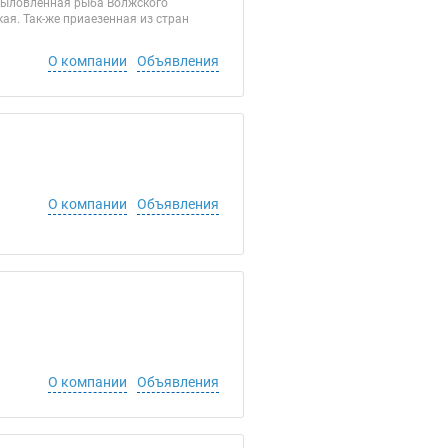
евыловленная рыба Волжского
ая. Так-же приаезенная из стран
О компании
Объявления
О компании
Объявления
О компании
Объявления