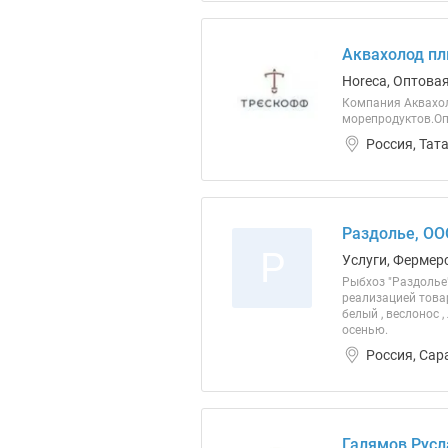
Аквахолод пл
Horeca, Оптовая
Компания Аквахол
морепродуктов.Оп
Россия, Тат
Раздолье, ОО
Р
Услуги, Фермер
Рыбхоз "Раздолье"
реализацией това
белый , веслонос 
осенью.
Россия, Сар
Галямов Русл