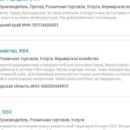
Производитель, Прочее, Розничная торговля, Услуги, Фермерское х
воза: Пермь, Бригадирская, 30 Наша компания сосредоточена на поставках 
благо и на благо своей репутации. Как добросовестного поставщика.
мский край ИНН: 591114600653
зяйство, КФХ
Розничная торговля, Услуги, Фермерское хозяйство
мается выращиванием и переработкой рыб осетровых пород. Экологически ч
вается в системе УЗВ и прудах. Малек стерляди, осетра, таких гибридов как 
товарной рыбы. Для кормления используются только качественные натурал
О и синтетических ускорителей. Живая рыба поступает на переработку...
арская область ИНН: 636300449957
, ООО
Производитель, Розничная торговля, Услуги
нимается поставками живых раков по всей территории России и СНГ. Все до