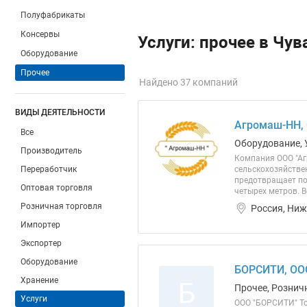
Полуфабрикаты
Консервы
Услуги: прочее в Чу
Оборудование
Прочее
Найдено 37 компаний
ВИДЫ ДЕЯТЕЛЬНОСТИ
Агромаш-НН,
Все
Оборудование, 
Производитель
Компания ООО "Аг
Переработчик
сельскохозяйстве
предотвращает по
Оптовая торговля
четырех метров. В
Розничная торговля
Россия, Ниж
Импортер
Экспортер
Оборудование
БОРСИТИ, ОО
Хранение
Б
Прочее, Розничн
Услуги
ООО "БОРСИТИ" То