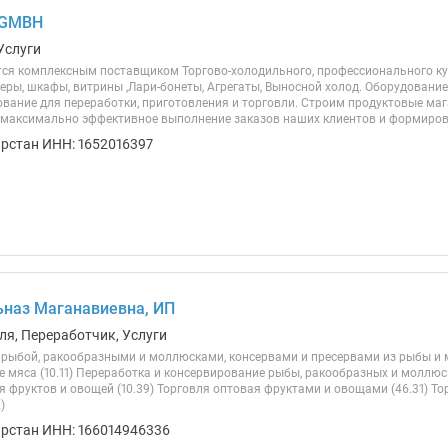
 GMBH
Услуги
ся комплексным поставщиком Торгово-холодильного, профессионального кух
ры, шкафы, витрины ,Лари-бонеты, Агрегаты, Выносной холод. Оборудование
ование для переработки, приготовления и торговли. Строим продуктовые м
 максимально эффективное выполнение заказов наших клиентов и формирова
арстан ИНН: 1652016397
ьназ Маганавиевна, ИП
ля, Переработчик, Услуги
 рыбой, ракообразными и моллюсками, консервами и пресервами из рыбы и м
е мяса (10.11) Переработка и консервирование рыбы, ракообразных и моллюс
я фруктов и овощей (10.39) Торговля оптовая фруктами и овощами (46.31) Т
)
арстан ИНН: 166014946336