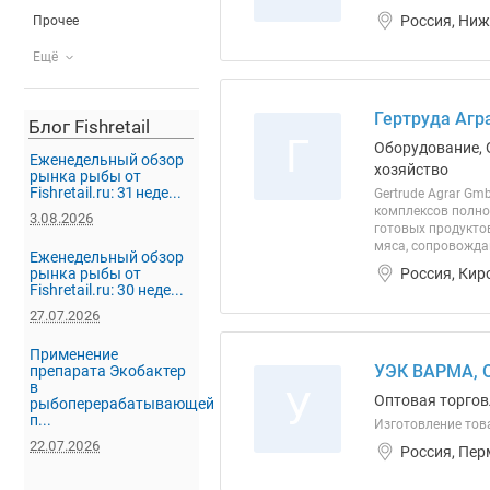
Россия, Ниж
Прочее
Ещё
Гертруда Агра
Блог Fishretail
Г
Оборудование, 
Еженедельный обзор
хозяйство
рынка рыбы от
Fishretail.ru: 31 неде...
Gertrude Agrar G
комплексов полно
3.08.2026
готовых продукто
мяса, сопровожда
Еженедельный обзор
Россия, Кир
рынка рыбы от
Fishretail.ru: 30 неде...
27.07.2026
Применение
УЭК ВАРМА, 
препарата Экобактер
в
У
Оптовая торгов
рыбоперерабатывающей
п...
Изготовление тов
22.07.2026
Россия, Пер