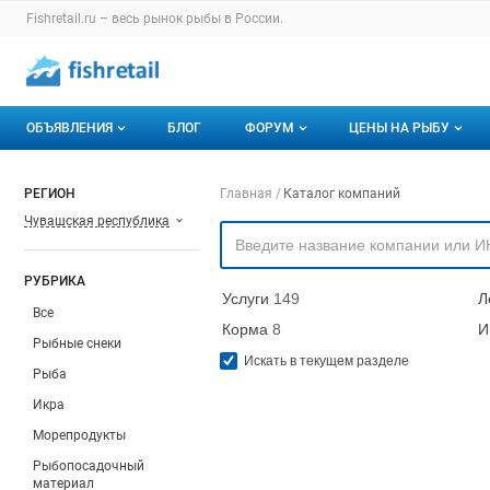
Раздел навигации по сайту fishretail.ru
Fishretail.ru – весь
рынок рыбы
в России.
Авторизация и меню пользователя
Навигация по разделам сайта fishretail.ru
ОБЪЯВЛЕНИЯ
БЛОГ
ФОРУМ
ЦЕНЫ НА РЫБУ
Объявления
Все темы
О мониторингах
Навигация по компа
РЕГИОН
Главная
Каталог компаний
Чувашская республика
Горячее предложение
Избранные
Актуальные мони
Мои объявления
С моим участием
Динамика цен
РУБРИКА
Услуги
149
Л
Отзывы
Все
Корма
8
И
Рыбные снеки
Искать в текущем разделе
Рыба
Икра
Морепродукты
Рыбопосадочный
материал