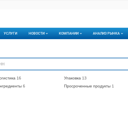
УСЛУГИ
НОВОСТИ
КОМПАНИИ
АНАЛИЗ РЫНКА
Новости рыбного рынка
Каталог компаний
ниям
торинги
О каталоге компаний
Подписаться на 
Премиум размещение
огистика
16
Упаковка
13
нгредиенты
6
Просроченные продукты
1