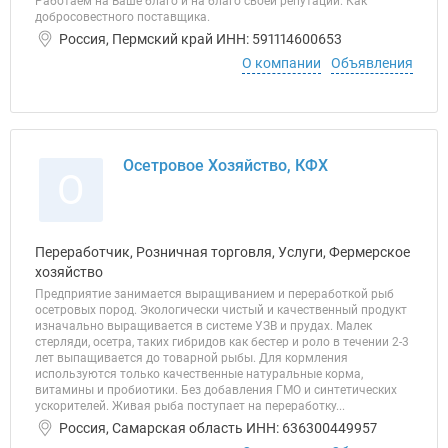
Работаем на Ваше благо и на благо своей репутации. Как
добросовестного поставщика.
Россия, Пермский край ИНН: 591114600653
О компании
Объявления
Осетровое Хозяйство, КФХ
О
Переработчик, Розничная торговля, Услуги, Фермерское
хозяйство
Предприятие занимается выращиванием и переработкой рыб
осетровых пород. Экологически чистый и качественный продукт
изначально выращивается в системе УЗВ и прудах. Малек
стерляди, осетра, таких гибридов как бестер и роло в течении 2-3
лет выпащивается до товарной рыбы. Для кормления
используются только качественные натуральные корма,
витамины и пробиотики. Без добавления ГМО и синтетических
ускорителей. Живая рыба поступает на переработку...
Россия, Самарская область ИНН: 636300449957