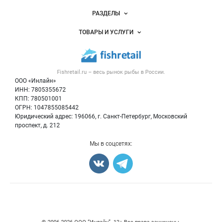
Новости Fishretail.ru
РАЗДЕЛЫ
Услуги и цены
Объявления
ТОВАРЫ И УСЛУГИ
Размещение рекламы
Каталог компаний
Рыбные снеки
Публичная оферта
Новости рынка
Рыба
Контактная информация
Форум
Fishretail.ru – весь
рынок рыбы
в России.
Икра
Политика обработки персональных данных
Бренды
ООО «Инлайн»
Морепродукты
Для СМИ
ИНН: 7805355672
Мониторинг
КПП: 780501001
Рыбопосадочный материал
Вакансии
ОГРН: 1047855085442
Полуфабрикаты
Юридический адрес: 196066, г. Санкт-Петербург, Московский
Блог
Консервы
проспект, д. 212
Добавить объявление
Мы в соцсетях:
Карта объявлений
Счетчики, авторское право, логотипы