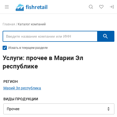
Раздел навигации по сайту fishretail.ru
Навигация по компаниям
Главная
Каталог компаний
П
Искать в текущем разделе
Услуги: прочее в Марии Эл
республике
Меню навигации
РЕГИОН
Марий Эл республика
ВИДЫ ПРОДУКЦИИ