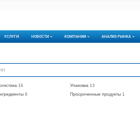
УСЛУГИ
НОВОСТИ
КОМПАНИИ
АНАЛИЗ РЫНКА
Новости рыбного рынка
Каталог компаний
ниям
торинги
О каталоге компаний
Подписаться на 
Премиум размещение
огистика
16
Упаковка
13
нгредиенты
6
Просроченные продукты
1