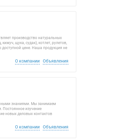
ствляет производство натуральных
ижуч, щука, судак), котлет, рулетов,
о доступной цене. Наша продукция не
О компании
Объявления
льными знаниями. Мы занимаем
м. Постоянное изучение
ние новых деловых контактов
О компании
Объявления