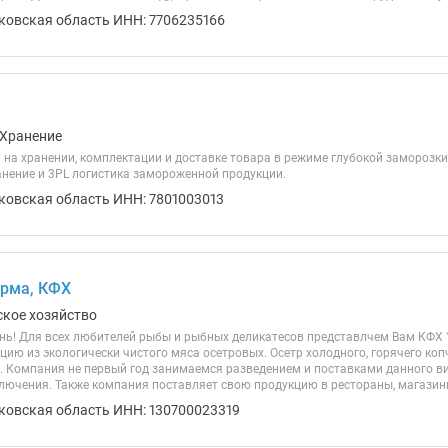
ковская область ИНН: 7706235166
 Хранение
 на хранении, комплектации и доставке товара в режиме глубокой заморозки
анение и 3PL логистика замороженной продукции.
ковская область ИНН: 7801003013
ерма, КФХ
ское хозяйство
нь! Для всех любителей рыбы и рыбных деликатесов представлчем Вам КФХ 
цию из экологически чистого мяса осетровых. Осетр холодного, горячего ко
. Компания не первый год занимаемся разведением и поставками данного в
лючения. Также компания поставляет свою продукцию в рестораны, магазины,
ковская область ИНН: 130700023319