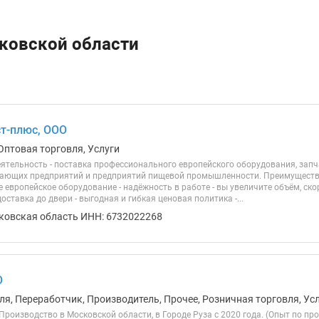
сковской области
т-плюс, ООО
Оптовая торговля, Услуги
ятельность - поставка профессионального европейского оборудования, запч
ющих предприятий и предприятий пищевой промышленности. Преимущества 
европейское оборудование - надёжность в работе - вы увеличите объём, ско
доставка до двери - выгодная и гибкая ценовая политика -...
ковская область ИНН: 6732022268
О
ля, Переработчик, Производитель, Прочее, Розничная торговля, Ус
роизводство в Московской области, в Городе Руза с 2020 года. (Опыт по про