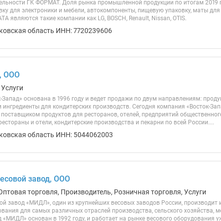
ельности ГК ФОРМАТ. Доля рынка промышленной продукции по итогам 2019 
ку для электроники и мебели, автокомпоненты, пищевую упаковку, маты для 
 являются такие компании как LG, BOSCH, Renault, Nissan, OTIS.
ковская область ИНН: 7720239606
, ООО
 Услуги
-Запад» основана в 1996 году и ведет продажи по двум направлениям: прод
и ингредиенты для кондитерских производств. Сегодня компания «Восток-За
 поставщиком продуктов для ресторанов, отелей, предприятий общественног
естораны и отели, кондитерские производства и пекарни по всей России....
ковская область ИНН: 5044062003
есовой завод, ООО
Оптовая торговля, Производитель, Розничная торговля, Услуги
ой завод «МИДЛ», один из крупнейших весовых заводов России, производит и
ования для самых различных отраслей производства, сельского хозяйства, 
 «МИДЛ» основан в 1992 году, и работает на рынке весового оборудования уж