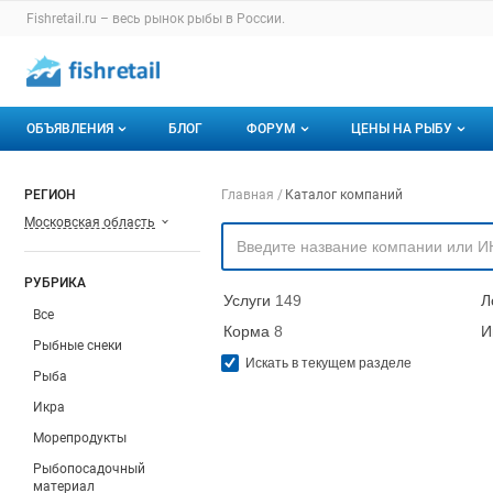
Раздел навигации по сайту fishretail.ru
Fishretail.ru – весь
рынок рыбы
в России.
Авторизация и меню пользователя
Навигация по разделам сайта fishretail.ru
ОБЪЯВЛЕНИЯ
БЛОГ
ФОРУМ
ЦЕНЫ НА РЫБУ
Объявления
Все темы
О мониторингах
Навигация по компа
РЕГИОН
Главная
Каталог компаний
Московская область
Горячее предложение
Избранные
Актуальные мони
Мои объявления
С моим участием
Динамика цен
РУБРИКА
Услуги
149
Л
Отзывы
Все
Корма
8
И
Рыбные снеки
Искать в текущем разделе
Рыба
Икра
Морепродукты
Рыбопосадочный
материал