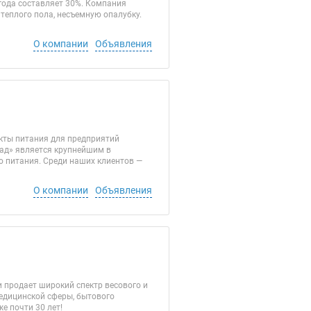
года составляет 30%. Компания
теплого пола, несъемную опалубку.
О компании
Объявления
укты питания для предприятий
пад» является крупнейшим в
о питания. Среди наших клиентов —
О компании
Объявления
 продает широкий спектр весового и
медицинской сферы, бытового
е почти 30 лет!