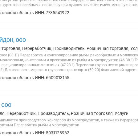
ь энергопотребление технологического оборудования. Мы знаем, что произ
онкурентноспособными, поскольку при лучшем качестве имеет меньшую стоим
ковская область ИНН: 7735541922
ЙДОН, ООО
 торговля, Переработчик, Производитель, Розничная торговля, Усл
кое (03.11) Переработка и консервирование рыбы, ракообразных и моллюсков
моллюсками, консервами и пресервами из рыбы и морепродуктов (46.38.1) Т
 специализированных магазинах (47.23.1) Перевозка грузов неспециализи
.2) Деятельность морского грузового транспорта (50.20) Фактический адрес:..
ковская область ИНН: 6509013155
, ООО
ля, Переработчик, Производитель, Розничная торговля, Услуги
нимается производством консервов из морепродуктов, а также их переработ
уктами Переработка рыбы и морепродуктов
ковская область ИНН: 5031128962