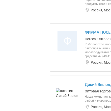
наработки снизит
продукты стали к
Россия, Мос
ФИРМА ПОСЕ
Ф
Horeca, Оптовая
Рыболовство морс
ракообразными и 
морепродуктами в
средствами (49.41
Россия, Мос
Дикий Вылов
Оптовая торгов
Наша компания за
рыбой и морепрод
Россия, Мос