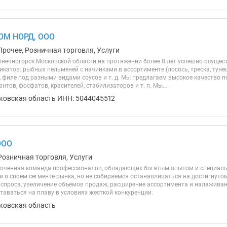
ОМ НОРД, ООО
Прочее, Розничная торговля, Услуги
олнечногорск Московской области на протяжении более 8 лет успешно осуще
атов: рыбных пельменей с начинками в ассортименте (лосось, треска, тунец, к
, филе под разными видами соусов и т. д. Мы предлагаем высокое качество п
нтов, фосфатов, красителей, стабилизаторов и т. п. Мы...
ковская область ИНН: 5044045512
ООО
Розничная торговля, Услуги
лоченная команда профессионалов, обладающих богатым опытом и специа
и в своем сегменте рынка, но не собираемся останавливаться на достигнуто
 спроса, увеличение объемов продаж, расширение ассортимента и налажива
таваться на плаву в условиях жесткой конкуренции.
ковская область