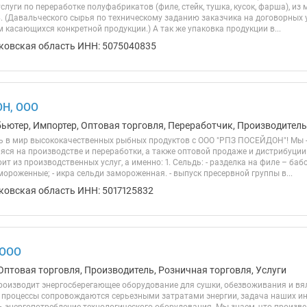
луги по переработке полуфабрикатов (филе, стейк, тушка, кусок, фарша), из
. (Давальческого сырья по техническому заданию заказчика на договорных 
 касающихся конкретной продукции.) А так же упаковка продукции в...
ковская область ИНН: 5075040835
Н, ООО
ьютер, Импортер, Оптовая торговля, Переработчик, Производитель,
 в мир высококачественных рыбных продуктов с ООО "РПЗ ПОСЕЙДОН"! Мы 
ся на производстве и переработки, а также оптовой продаже и дистрибуци
ит из производственных услуг, а именно: 1. Сельдь: - разделка на филе – ба
ороженные; - икра сельди замороженная. - выпуск пресервной группы в...
ковская область ИНН: 5017125832
 ООО
Оптовая торговля, Производитель, Розничная торговля, Услуги
оизводит энергосберегающее оборудование для сушки, обезвоживания и вя
и процессы сопровождаются серьезными затратами энергии, задача наших и