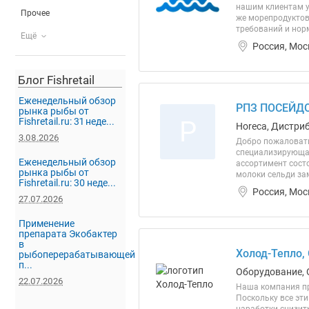
нашим клиентам ус
Прочее
же морепродуктов
требований и норм
Ещё
Россия, Мос
Блог Fishretail
Еженедельный обзор
РПЗ ПОСЕЙДО
рынка рыбы от
Р
Fishretail.ru: 31 неде...
Horeca, Дистриб
3.08.2026
Добро пожаловать
специализирующая
Еженедельный обзор
ассортимент состо
рынка рыбы от
молоки сельди зам
Fishretail.ru: 30 неде...
Россия, Мос
27.07.2026
Применение
препарата Экобактер
в
Холод-Тепло,
рыбоперерабатывающей
п...
Оборудование, 
22.07.2026
Наша компания пр
Поскольку все эт