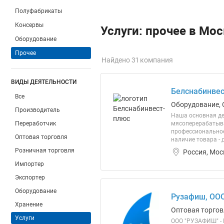
Полуфабрикаты
Консервы
Услуги: прочее в Мо
Оборудование
Прочее
Найдено 31 компания
ВИДЫ ДЕЯТЕЛЬНОСТИ
Белснабинвес
Все
Оборудование, 
Производитель
Наша основная де
Переработчик
мясоперерабатыва
профессиональное 
Оптовая торговля
наличие товара - 
Розничная торговля
Россия, Мос
Импортер
Экспортер
Оборудование
Рузафиш, ОО
Хранение
Оптовая торгов
Услуги
ООО "РУЗАФИШ" - П