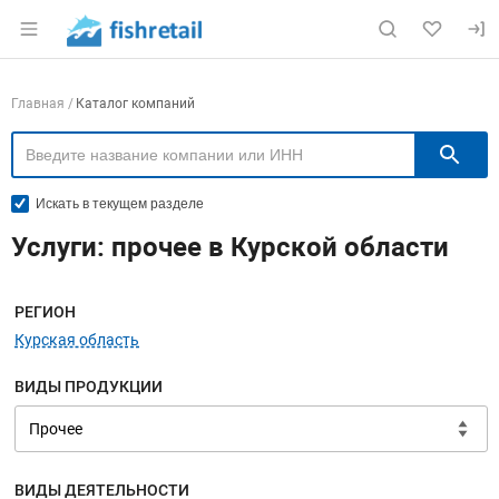
Раздел навигации по сайту fishretail.ru
Навигация по компаниям
Главная
Каталог компаний
П
Искать в текущем разделе
Услуги: прочее в Курской области
Меню навигации
РЕГИОН
Курская область
ВИДЫ ПРОДУКЦИИ
ВИДЫ ДЕЯТЕЛЬНОСТИ