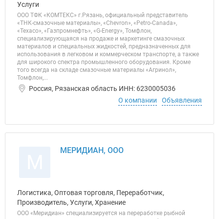
Услуги
ООО ТФК «КОМТЕКС» г.Рязань, официальный представитель
«ТНК-смазочные материалы», «Chevron», «Petro-Canada»,
«Texaco», «Газпромнефть», «G-Energy», Томфлон,
специализирующаяся на продаже и маркетинге смазочных
материалов и специальных жидкостей, предназначенных для
использования в легковом и коммерческом транспорте, а также
для широкого спектра промышленного оборудования. Кроме
того всегда на складе смазочные материалы «Агринол»,
Томфлон,...
Россия, Рязанская область ИНН: 6230005036
О компании
Объявления
МЕРИДИАН, ООО
М
Логистика, Оптовая торговля, Переработчик,
Производитель, Услуги, Хранение
ООО «Меридиан» специализируется на переработке рыбной