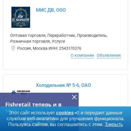
МИС ДВ, ООО
Оптовая торговля, Переработчик, Производитель,
Розничная торговля, Услуги
Россия, Москва ИНН: 2543170376
О компании
Объявления
Холодильник № 5-6, ОАО
Fishretail теперь и в
MAX
Услуги
Этот сайт использует
cookies
и передает данные
Московский "Холодильник № 5-6" - старейшее предприятие
службам веб-аналитики для улучшения функционала.
города Москвы, расположенное в Центральном
ПЕРЕЙТИ
Пользуясь сайтом, вы соглашаетесь с этим.
Закрыть
административном округе. Мы предлагаем следующие услуги: