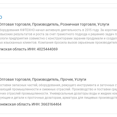
О
Оптовая торговля, Производитель, Розничная торговля, Услуги
борудования КФТЕХНО начал активную деятельность в 2015 году. За коротк
 высоких результатов и роста за счет грамотного подхода к решению задач
нологи предприятия совместно с конструкторами заранее продумали и созда
х изысканных клиентов. Компания бросила вызов серьезным производителям
ужская область ИНН: 4025444069
Оптовая торговля, Производитель, Прочее, Услуги
оставки запасных частей, оборудования, режущего инструмента и заточных с
ающей промышленности и смежных отраслей. Производство и поставки ср
очих отраслей промышленности. Универсальные дозаторы воды и жидких ко
тующие и детали к проточных дозаторам, арматура для пищевых производств
онежская область ИНН: 3663164464