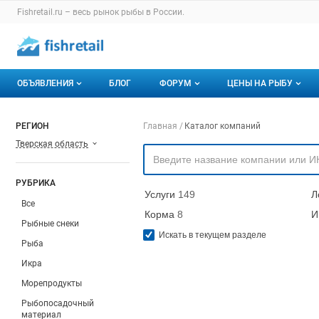
Раздел навигации по сайту fishretail.ru
Fishretail.ru – весь
рынок рыбы
в России.
Авторизация и меню пользователя
Навигация по разделам сайта fishretail.ru
ОБЪЯВЛЕНИЯ
БЛОГ
ФОРУМ
ЦЕНЫ НА РЫБУ
Объявления
Все темы
О мониторингах
Навигация по компа
РЕГИОН
Главная
Каталог компаний
Тверская область
Горячее предложение
Избранные
Актуальные мони
Мои объявления
С моим участием
Динамика цен
РУБРИКА
Услуги
149
Л
Отзывы
Все
Корма
8
И
Рыбные снеки
Искать в текущем разделе
Рыба
Икра
Морепродукты
Рыбопосадочный
материал