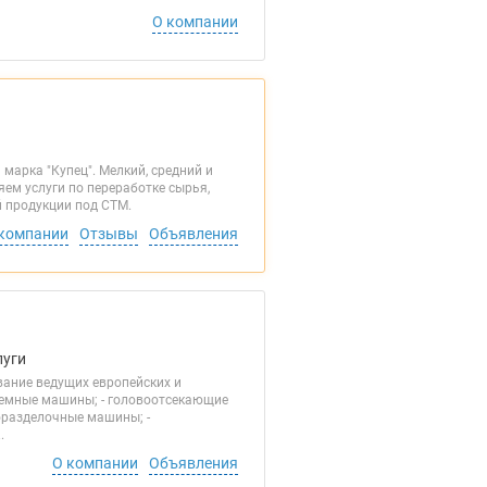
О компании
сего и сегодня
марка "Купец". Мелкий, средний и
ляем услуги по переработке сырья,
й продукции под СТМ.
компании
Отзывы
Объявления
луги
ование ведущих европейских и
ъемные машины; - головоотсекающие
оразделочные машины; -
.
О компании
Объявления