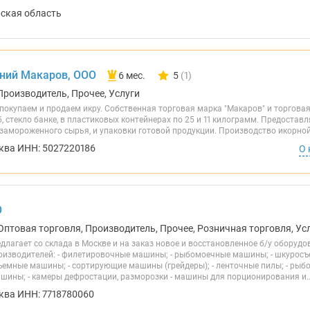
рская область
ний Макаров, ООО
6 мес.
5
(1)
Количество отзывов у компании в
Производитель, Прочее, Услуги
окупаем и продаем икру. Собственная торговая марка "Макаров" и торговая 
б, стекло банке, в пластиковых контейнерах по 25 и 11 килограмм. Предостав
 замороженного сырья, и упаковки готовой продукции. Производство икорно
ква ИНН: 5027220186
О 
О
Оптовая торговля, Производитель, Прочее, Розничная торговля, Ус
едлагает со склада в Москве и на заказ новое и восстановленное б/у оборуд
оизводителей: - филетировочные машины; - рыбомоечные машины; - шкурос
ъемные машины; - сортирующие машины (грейдеры); - ленточные пилы; - рыб
шины; - камеры дефростации, разморозки - машины для порционирования и..
ква ИНН: 7718780060