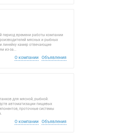
ий период времени работы компании
 производителей мясных и рыбных
ли линейку камер отвечающие
 из-за...
О компании
Объявления
танков для мясной, рыбной.
едств автоматизации пищевых
мпонентов, проточные системы
.
О компании
Объявления