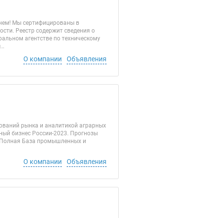
енем! Мы сертифицированы в
сти. Реестр содержит сведения о
альном агентстве по техническому
..
О компании
Объявления
ований рынка и аналитикой аграрных
ный бизнес России-2023. Прогнозы
Ф. Полная База промышленных и
О компании
Объявления