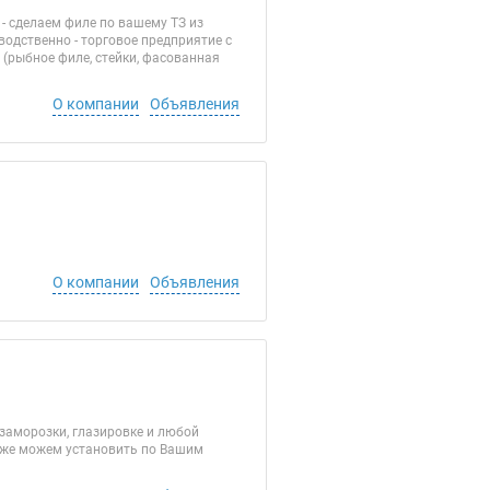
 - сделаем филе по вашему ТЗ из
водственно - торговое предприятие с
 (рыбное филе, стейки, фасованная
О компании
Объявления
О компании
Объявления
заморозки, глазировке и любой
ак же можем установить по Вашим