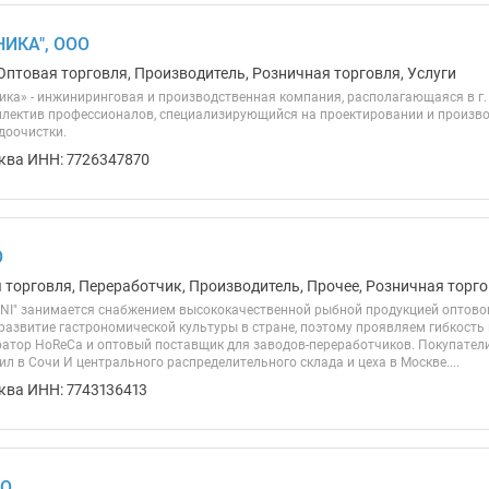
ИКА", ООО
Оптовая торговля, Производитель, Розничная торговля, Услуги
ика» - инжиниринговая и производственная компания, располагающаяся в г.
лектив профессионалов, специализирующийся на проектировании и произво
доочистки.
ква ИНН: 7726347870
О
 торговля, Переработчик, Производитель, Прочее, Розничная торго
I" занимается снабжением высококачественной рыбной продукцией оптово
 развитие гастрономической культуры в стране, поэтому проявляем гибкость
ратор HoReCa и оптовый поставщик для заводов-переработчиков. Покупатели 
л в Сочи И центрального распределительного склада и цеха в Москве....
ква ИНН: 7743136413
ОО