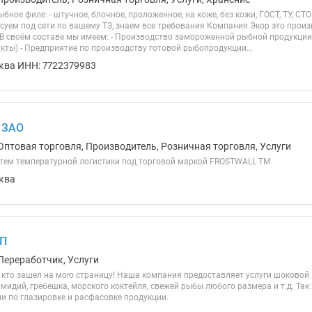
ное филе: - штучное, блочное, проложенное, на коже, без кожи, ГОСТ, ТУ, СТО
суем под сети по вашему ТЗ, знаем все требования Компания Экор это произ
. В своём составе мы имеем: - Производство замороженной рыбной продукции
кты) - Предприятие по производству готовой рыбопродукции...
ква ИНН: 7722379983
 ЗАО
Оптовая торговля, Производитель, Розничная торговля, Услуги
тем температурной логистики под торговой маркой FROSTWALL ТМ
ква
ИП
Переработчик, Услуги
 кто зашел на мою страницу! Наша компания предоставляет услуги шоковой 
 мидий, гребешка, морского коктейля, свежей рыбы любого размера и т.д. Т
и по глазировке и расфасовке продукции.