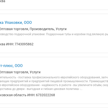
ква
ха Упаковки, ООО
Оптовая торговля, Производитель, Услуги
изводство подарочной упаковки: Подарочные тубы и коробки под вяленую рыб
ква ИНН: 7743095862
т-плюс, ООО
Оптовая торговля, Услуги
ятельность - поставка профессионального европейского оборудования, запч
ющих предприятий и предприятий пищевой промышленности. Преимущества 
европейское оборудование - надёжность в работе - вы увеличите объём, ско
доставка до двери - выгодная и гибкая ценовая политика -...
ковская область ИНН: 6732022268