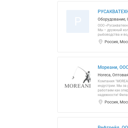
РУСАКВАТЕХН
Р
Оборудование, 
ООО «Русакватехн
Мы – дружный кол
рыбоводства и во
Россия, Мос
Мореани, ОО
Horeca, Оптовая
Компания "MOREAN
индустрии. Мы за
работаем как опе
надежности! Филаи
Россия, Мос
Рефтрейд, О