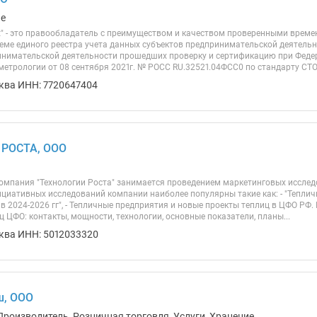
ие
t" - это правообладатель с преимуществом и качеством проверенными врем
еме единого реестра учета данных субъектов предпринимательской деятельно
инимательской деятельности прошедших проверку и сертификацию при Федер
етрологии от 08 сентября 2021г. № РОСС RU.32521.04ФСС0 по стандарту СТО.
ква ИНН: 7720647404
РОСТА, ООО
омпания "Технологии Роста" занимается проведением маркетинговых исслед
ициативных исследований компании наиболее популярны такие как: - "Теплич
 в 2024-2026 гг", - Тепличные предприятия и новые проекты теплиц в ЦФО Р
 ЦФО: контакты, мощности, технологии, основные показатели, планы...
ква ИНН: 5012033320
ш, ООО
Производитель, Розничная торговля, Услуги, Хранение