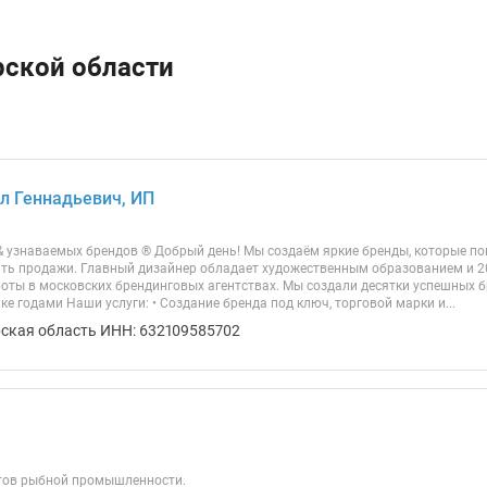
рской области
л Геннадьевич, ИП
& узнаваемых брендов ® Добрый день! Мы создаём яркие бренды, которые п
ать продажи. Главный дизайнер обладает художественным образованием и 
боты в московских брендинговых агентствах. Мы создали десятки успешных б
е годами Наши услуги: • Создание бренда под ключ, торговой марки и...
рская область ИНН: 632109585702
тов рыбной промышленности.