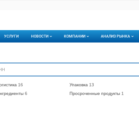
УСЛУГИ
НОВОСТИ
КОМПАНИИ
АНАЛИЗ РЫНКА
Новости рыбного рынка
Каталог компаний
ниям
торинги
О каталоге компаний
Подписаться на 
Премиум размещение
огистика
16
Упаковка
13
нгредиенты
6
Просроченные продукты
1