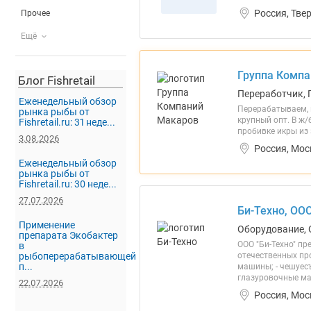
Россия, Тве
Прочее
Ещё
Группа Компа
Блог Fishretail
Переработчик, 
Еженедельный обзор
Перерабатываем, п
рынка рыбы от
крупный опт. В ж/
Fishretail.ru: 31 неде...
пробивке икры из
3.08.2026
Россия, Мос
Еженедельный обзор
рынка рыбы от
Fishretail.ru: 30 неде...
27.07.2026
Би-Техно, ОО
Применение
Оборудование, 
препарата Экобактер
ООО "Би-Техно" пр
в
рыбоперерабатывающей
отечественных пр
п...
машины; - чешуес
глазуровочные ма
22.07.2026
Россия, Мос