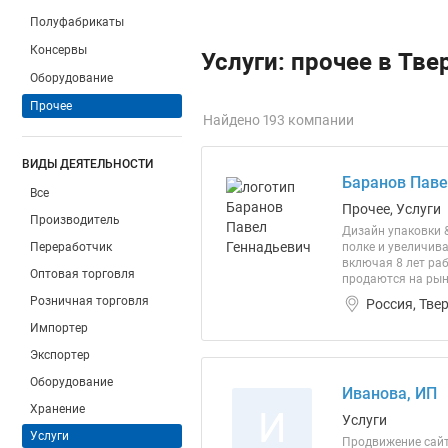
Полуфабрикаты
Консервы
Услуги: прочее в Тве
Оборудование
Прочее
Найдено 193 компании
ВИДЫ ДЕЯТЕЛЬНОСТИ
Баранов Паве
Все
Прочее, Услуги
Производитель
Дизайн упаковки 
Переработчик
полке и увеличив
включая 8 лет ра
Оптовая торговля
продаются на рынк
Розничная торговля
Россия, Тве
Импортер
Экспортер
Оборудование
Иванова, ИП
Хранение
И
Услуги
Услуги
Продвижение сай