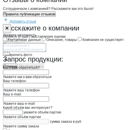
Сотрудничали с компанией? Расскажите как это было!
Правила публикации отзывов
Добавить отзыв
Форма обратной связи о неточностях н
Славянка плю
Расскажите
о компании
Укажите неточность
Начните отзыв с выставления оценки
Контактные данные
Описание, товары
Компания не существует
Отмена
Опубликовать
Прикрепить фото
Запрос продукции:
Отмена
Опубликовать
Как к вам обратиться?
Укажите как к вам обратиться
Ваш телефон:
Укажите ваш телефон
Ваш e-mail:
Укажите ваш e-mail
Какой объём вас интересует?
укажите объём партии
Укажите объём партии
сумма заказа в руб
Укажите сумму заказа