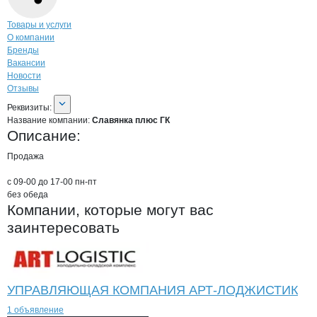
Навигация по странице
компании
Слав
Товары и услуги
О компании
Бренды
Вакансии
Новости
Отзывы
О компании
Славянка плюс ГК
Реквизиты
компании
Славянка плюс ГК
Реквизиты:
Название компании:
Славянка плюс ГК
Описание:
Продажа 

с 09-00 до 17-00 пн-пт

без обеда
Компании, которые могут вас
заинтересовать
УПРАВЛЯЮЩАЯ КОМПАНИЯ АРТ-ЛОДЖИСТИК
1 объявление