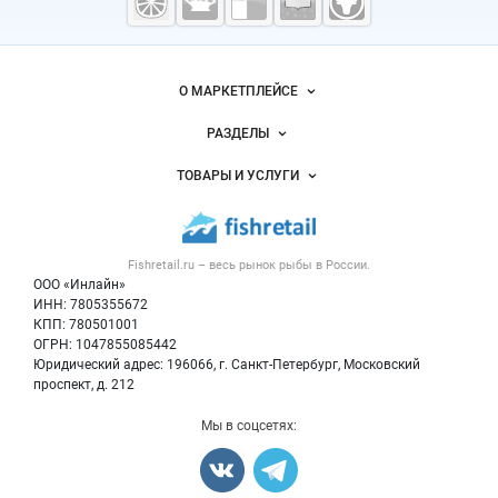
рыба,
морепродукты
Важные разделы и контакты
Навигация по сайту
О МАРКЕТПЛЕЙСЕ
Новости Fishretail.ru
РАЗДЕЛЫ
Услуги и цены
Объявления
ТОВАРЫ И УСЛУГИ
Размещение рекламы
Каталог компаний
Рыбные снеки
Публичная оферта
Новости рынка
Рыба
Контактная информация
Форум
Fishretail.ru – весь
рынок рыбы
в России.
Икра
Политика обработки персональных данных
Бренды
ООО «Инлайн»
Морепродукты
Для СМИ
ИНН: 7805355672
Мониторинг
КПП: 780501001
Рыбопосадочный материал
Вакансии
ОГРН: 1047855085442
Полуфабрикаты
Юридический адрес: 196066, г. Санкт-Петербург, Московский
Блог
Консервы
проспект, д. 212
Добавить объявление
Мы в соцсетях:
Карта объявлений