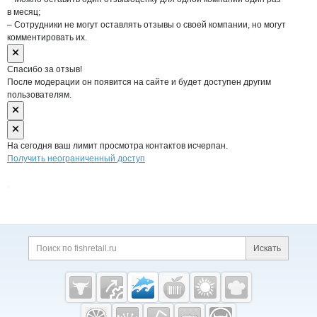
в месяц;
– Сотрудники не могут оставлять отзывы о своей компании, но могут
комментировать их.
Спасибо за отзыв!
После модерации он появится на сайте и будет доступен другим
пользователям.
На сегодня ваш лимит просмотра контактов исчерпан.
Получить неограниченный доступ
Дополнительная информация
Поиск по сайту и ссы
Искать
Cсылки на полезные проекты
Fishretail.ru —