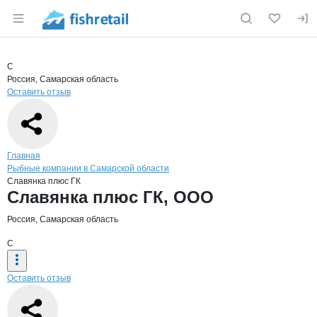
Раздел навигации по сайту fishretail.ru
Краткая информация о компании
Слав
Страница компании
Славянка
Страница компании
Славянка плюс ГК, ООО
С
Россия, Самарская область
Оставить отзыв
Навигация по сайту
Главная
Рыбные компании в Самарской области
Славянка плюс ГК
Основная информация о компании
Славянка плюс ГК, ООО
Россия, Самарская область
С
Оставить отзыв