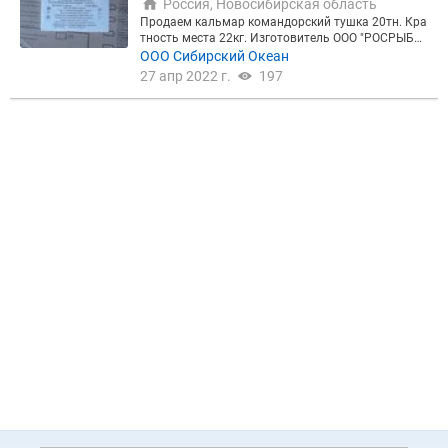
Россия, Новосибирская область
Продаем кальмар командорский тушка 20тн. Кра
тность места 22кг. Изготовитель ООО "РОСРЫБФ
ЛОТ", СРТМ "Гермес". Полный пакет документов.
ООО Сибирский Океан
27 апр 2022 г.
197