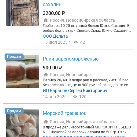
сахалин
3200.00 ₽
Россия, Новосибирская область
Гребешок 10-20 штучный Вылов Южно Сахалин В
ообще без глазури Свежак Склад Южно Сахалин
Склад Хабаровск Мешки по 20кг
ООО Дельта
15 июл 2025 г.
42
Продам
Раки вареномороженые
900.00 ₽
Россия, Новосибирск
Размер 20/40. В ведре рак в рассоле, чистый вес
без рассола 1 кг, цена 900 рублей за ведро, то ест
ь за 1 кг рака без рассола. Возможна доставка в
ИП Баранов Сергей Викторович
другие регионы. Есть размеры 40/60 1400 60/80 1
14 апр 2025 г.
120
600 80/100 1800 100+ 2000
Продам
Морской гребешок
Россия, Новосибирская область
В продаже дальневосточный МОРСКОЙ ГРЕБЕШО
К ！ Шоковой заморозки блочки по 500гр. Отличн