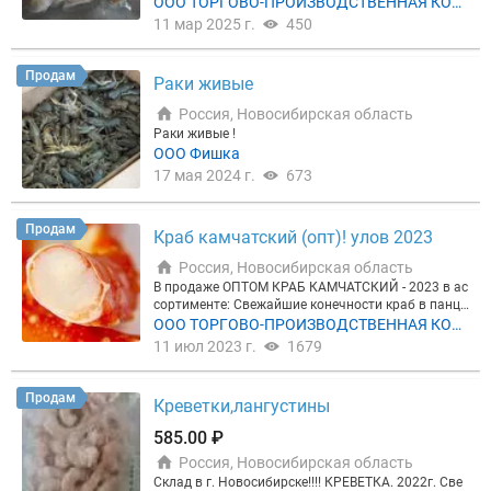
ого качества 5++ Коробка 12 кг. Цена 3200р/кг. Ш
ООО ТОРГОВО-ПРОИЗВОДСТВЕННАЯ КОМ
ТУЧНЫЙ КРУПНЫЙ ВЕСОВОЙ. Свежайший, сочны
ПАНИЯ ФИШТРЕЙД
11 мар 2025 г.
450
й, нежное филе. Качество отличное!!! Коробка по
15кг. Цена 3600р/кг Розница ФАСОВКА ПО 500 гр
- цена 2000р/уп Самовывоз
Продам
Раки живые
Россия, Новосибирская область
Раки живые !
ООО Фишка
17 мая 2024 г.
673
Продам
Краб камчатский (опт)! улов 2023
Россия, Новосибирская область
В продаже ОПТОМ КРАБ КАМЧАТСКИЙ - 2023 в ас
сортименте: Свежайшие конечности краб в панци
ре, нежно-сливочного вкуса, отличного наполнен
ООО ТОРГОВО-ПРОИЗВОДСТВЕННАЯ КОМ
ия! Коробки по 15 -18 кг Цена 2450р/кг - 4L Цена 2
ПАНИЯ ФИШТРЕЙД
11 июл 2023 г.
1679
550р/кг. 5L Мясо краба камчатского в вакуумной
упаковке: Фаланга 1-я: 10/12; 12/14+ Цена 5300 и
5500 Салатное мясо - 2000р/кг Коробки по 10 кг
Продам
Креветки,лангустины
На объёмы скидки. Товар в наличии на складе Но
восибирск. Доставка по Новосибирску бесплатн
585.00 ₽
о. Отправка по городам России, Казахстан.
Россия, Новосибирская область
Склад в г. Новосибирске!!!! КРЕВЕТКА. 2022г. Све