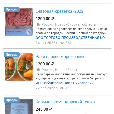
Продам
Cеверная креветка -2022
1200.00 ₽
Россия, Новосибирская область
Размер 50/70 в упаковке по 1кг Коробка 12 кг От
правка по городам России. Полный пакет докуме
нтов. Меркурий. Запрос прайса в WhatsApp или п
ООО ТОРГОВО-ПРОИЗВОДСТВЕННАЯ КОМ
о телефону
ПАНИЯ ФИШТРЕЙД
24 окт 2022 г.
362
Продам
Раки варено мороженные
1200.00 ₽
Россия, Новосибирск
Раки варено мороженные с документами меркур
ий, варим под клиента, с рассолом и без рассола,
фасовка ведра 1-2 кг наличный,безналичный рас
ИП Шабалтас Михаил Николаевич
чет, Все размеры нал / безнал 40 60 гр 1300р 60 8
29 авг 2022 г.
468
0 гр 1500р 80 100 гр 1800р 100 120 2000р 120+ 22
00р Микс вареный 40 100гр 1600р Микс вареный
20 60гр 1200р Мин партия от 50 кг
Продам
Кальмар командорский тушка
245.00 ₽