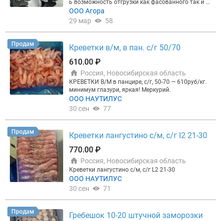
жно доверять:
160 000+ участников отрасли, 30 0
ь возможность отгрузки как фасованного так и н
00 + активных закупщиков, 96% рынка рыбы РФ.
е фасованного! Цена 590р от 2-х тонн Тогр Дмитр
ООО Агора
А при подключении рекламы — подарок:
►3 мес
ий Для уточнения информации звоните по номер
29 мар
58
яца размещения + 2 недели в подарок; ►или 1 ме
у или пишите в Tg/Max
сяц + экспертная статья о вашей компании на по
ртале. Бонусы действуют на тарифах Профи и Эк
Продам
Креветки в/м, в пан. с/г 50/70
склюзив.
Закажите бесплатный прогноз:
Рассчит
ать прогноз для моей компании
или позвоните: +
610.00 ₽
78124253265
Прогноз бесплатный и ни к чему не
обязывает. Запустим рекламу в течение 2 дней п
Россия, Новосибирская область
осле оплаты!
КРЕВЕТКИ В/М в панцире, с/г, 50-70 — 610руб/кг.
минимум глазури, яркая! Меркурий.
ООО НАУТИЛУС
30 сен
77
Продам
Креветки лангустино с/м, с/г l2 21-30
770.00 ₽
Россия, Новосибирская область
Креветки лангустино с/м, с/г L2 21-30
ООО НАУТИЛУС
30 сен
71
Продам
Гребешок 10-20 штучной заморозки