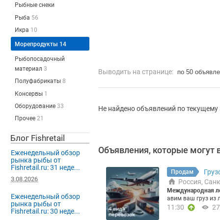
Рыбные снеки
Рыба
56
Икра
10
Морепродукты
14
Рыбопосадочный
материал
3
Выводить на странице:
по 50 объявл
Полуфабрикаты
8
Консервы
1
Оборудование
33
Не найдено объявлений по текущему 
Прочее
21
Блог Fishretail
Объявления, которые могут 
Еженедельный обзор
рынка рыбы от
Fishretail.ru: 31 неде...
Груз
Продам
3.08.2026
Россия, Сан
Международная ло
Еженедельный обзор
авим ваш груз из 
рынка рыбы от
о, в срок Оборудо
11:30
27
Fishretail.ru: 30 неде...
я. От 50 кг, любы