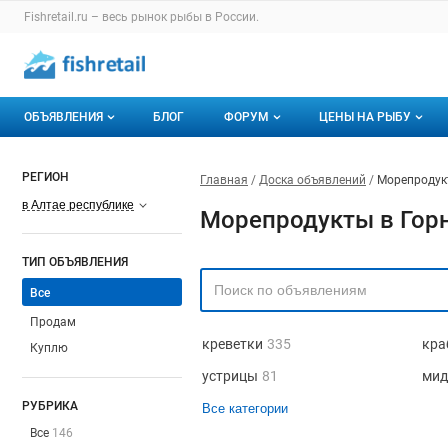
Fishretail.ru – весь
рынок рыбы
в России.
ОБЪЯВЛЕНИЯ
БЛОГ
ФОРУМ
ЦЕНЫ НА РЫБУ
Объявления
Все темы
О мониторингах
РЕГИОН
Главная
Доска объявлений
Морепродук
Горячее предложение
Избранные
Актуальные мони
в Алтае республике
Морепродукты в Горн
Мои объявления
С моим участием
Динамика цен
ТИП ОБЪЯВЛЕНИЯ
Отзывы
Все
Продам
креветки
335
кра
Куплю
устрицы
81
мид
РУБРИКА
Все категории
Все
146