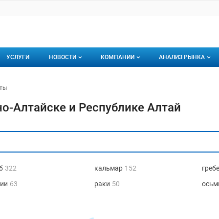
УСЛУГИ
НОВОСТИ
КОМПАНИИ
АНАЛИЗ РЫНКА
Новости рыбного рынка
Каталог компаний
ты
торинги
О каталоге компаний
Подписаться на 
о-Алтайске и Республике Алтай
Премиум размещение
б
322
кальмар
152
греб
ии
63
раки
50
осьм