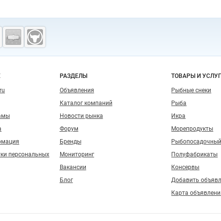
полнительные видео и комментарии можн
лефону или электронной почте.
Группа Комп
аботает
только на премиальном сырье
— вс
дит тщательный отбор по качеству. Оставь
фону или напишите нам на почту: мы предос
ормацию по продукции, срокам, ценам и до
объемам.
Е
РАЗДЕЛЫ
ТОВАРЫ И УСЛУ
ru
Объявления
Рыбные снеки
Каталог компаний
Рыба
амы
Новости рынка
Икра
а
Форум
Морепродукты
рмация
Бренды
Рыбопосадочный
тки персональных
Мониторинг
Полуфабрикаты
Вакансии
Консервы
Блог
Добавить объяв
Карта объявлени