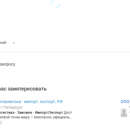
ений
запросу.
вас заинтересовать
оперевозки - импорт, экспорт, РФ
ООО
кт-Петербург
ЛОД
гистика · Таможня · Импорт/Экспорт
Дост
любой точки мира — безопасно, официальн
вание, сырьё, ингредиенты, продукты питани
2
м видом транспорта, включая санкционные т