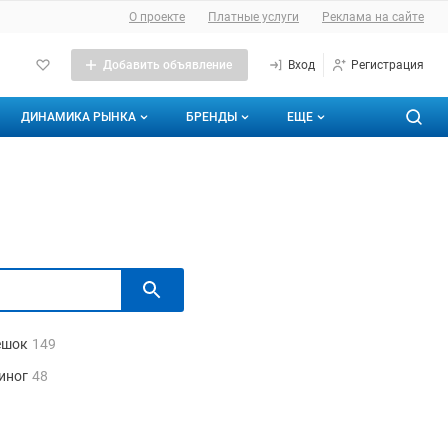
О проекте
Платные услуги
Реклама на сайте
Добавить объявление
Вход
Регистрация
ДИНАМИКА РЫНКА
БРЕНДЫ
ЕЩЕ
Динамика цен
Аналитика рыбной отрасли
Энциклопедия
О каталоге брендов
аналитику
Кадры
Бренды
Динамика объемов импорта/экспорта
Контакты
Мои бренды
ешок
149
иног
48