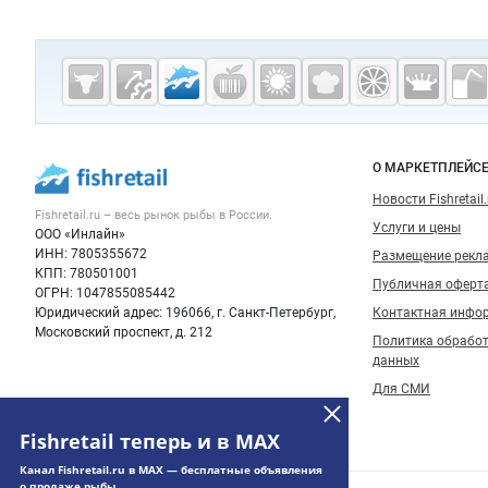
у без вакуума:
- 250 г / 40 штук - 500 г / 25 штук - 1 кг / 12 штук
- 3 кг / 6 штук ►
До
о запросить по те
аний «Макаров»
р
я продукция прохо
те заявку по теле
тавим полную инф
Fishretail.ru —
ступным к заказу 
рыба,
морепродукты
О МАРКЕТПЛЕЙС
Новости Fishretail.
Fishretail.ru – весь
рынок рыбы
в России.
Услуги и цены
ООО «Инлайн»
ИНН: 7805355672
Размещение рекл
КПП: 780501001
Публичная оферт
ОГРН: 1047855085442
Юридический адрес: 196066, г. Санкт-Петербург,
Контактная инфо
Московский проспект, д. 212
Политика обрабо
данных
Для СМИ
Fishretail теперь и в MAX
Канал Fishretail.ru в MAX — бесплатные объявления
о продаже рыбы