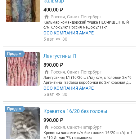
кальмар
400.00 ₽
Россия, Санкт-Петербург
Кальмар командорский тушка НЕОЧИЩЕННЫЙ
с/м, блок 24кг Россия мешок 2*11кг
ООО КОМПАНИЯ АМАРЕ
5 авг
80
Продам
Лангустины l1
890.00 ₽
Россия, Санкт-Петербург
Лангустины, L1 (10/20 шт/кг), с/м, с головой 2кг*6
Аргентина Tradarsa коробочки по 2кг красная дик
ая
ООО КОМПАНИЯ АМАРЕ
5 авг
30
Продам
Креветка 16/20 без головы
990.00 ₽
Россия, Санкт-Петербург
Креветки ванамеи с/м без головы 16/20 шт/фнт 1
кг*10 Индия 7% глазировка