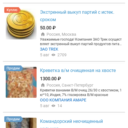
Куплю
Экстренный выкуп партий с истек.
сроком
50.00 ₽
Россия, Москва
Уважаемые господа! Компания ЗАО Трек осущест
вляет экстренный выкуп партий продуктов питан
ия: с истекающим сроком хранения, складских ос
ЗАО TREK
татков, неликвидов, непрофильных активов, таки
5 авг
2709
х как: тушенка, сгущенка, плодоовощная и рыбна
я консервация, шоколад, кондитерские изделия, м
ясо, колбаса, чай, кофе, соки, сухое молоко, масло,
Продам
Креветка в/м очищенная на хвосте
маргарин, майонез, кетчуп, крупы и многое друго
е. Приемка и вывоз товара осуществляется на ме
1300.00 ₽
сте. Самовывоз из регионов РФ Оплата по факту.
Россия, Санкт-Петербург
Звоните: Алексей. WhatsApp и Viber на телефоне
Креветки ванамеи В/М очищ 26/30 с хвостиком, 1
кг*10, Индия, 7% глазировка В/М красные
ООО КОМПАНИЯ АМАРЕ
5 авг
14
Продам
Командорский неочищенный