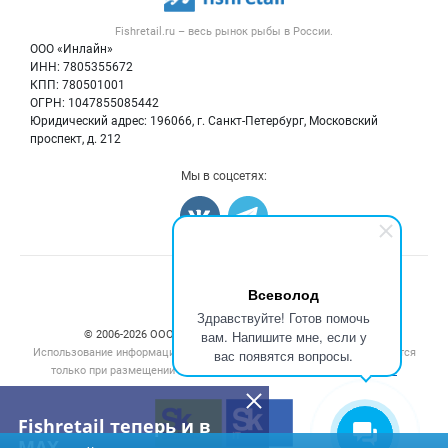
Рыба
Контактная информация
Форум
Fishretail.ru – весь
рынок рыбы
в России.
Икра
Политика обработки персональных данных
Бренды
ООО «Инлайн»
Морепродукты
Для СМИ
ИНН: 7805355672
Мониторинг
КПП: 780501001
Рыбопосадочный материал
Вакансии
ОГРН: 1047855085442
Полуфабрикаты
Юридический адрес: 196066, г. Санкт-Петербург, Московский
Блог
Консервы
проспект, д. 212
Добавить объявление
Мы в соцсетях:
Карта объявлений
Всеволод
Здравствуйте! Готов помочь
вам. Напишите мне, если у
© 2006‑2026 ООО “Инлайн”. 12+ Все права защищены.
Использование информации, размещенной на данном сайте, допускается
вас появятся вопросы.
только при размещении активной гиперссылки на сайт
fishretail.ru
Fishretail теперь и в
MAX