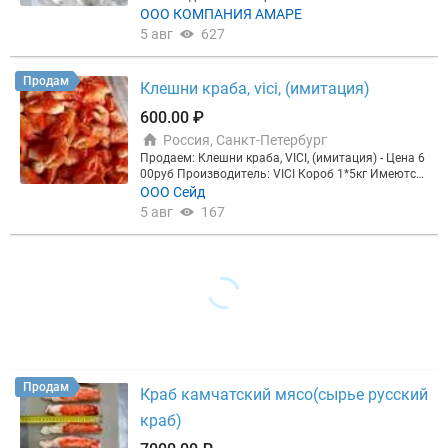
ООО КОМПАНИЯ АМАРЕ
5 авг
627
Продам
Клешни краба, vici, (имитация)
600.00 ₽
Россия, Санкт-Петербург
Продаем: Клешни краба, VICI, (имитация) - Цена 6
00руб Производитель: VICI Короб 1*5кг Имеются
все необходимые ветеринарные документы и сер
ООО Сейд
тификаты (Меркурий). Отгрузка со склада: Санкт-
5 авг
167
Петербург, Софийская улица 4. Возможна достав
ка по Санкт-Петербургу.
Продам
Краб камчатский мясо(сырье русский
краб)