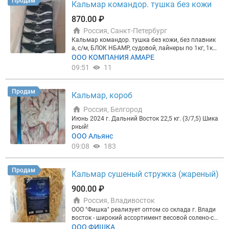
Продам
Кальмар командор. тушка без кожи
870.00 ₽
Россия, Санкт-Петербург
Кальмар командор. тушка без кожи, без плавник
а, с/м, БЛОК НБАМР, судовой, лайнеры по 1кг, 1кг*
18шт
ООО КОМПАНИЯ АМАРЕ
09:51
11
Продам
Кальмар, короб
Россия, Белгород
Июнь 2024 г. Дальний Восток 22,5 кг. (3/7,5) Шика
рный!
ООО Альянс
09:08
183
Продам
Кальмар сушеный стружка (жареный)
900.00 ₽
Россия, Владивосток
ООО "Фишка" реализует оптом со склада г. Влади
восток - широкий ассортимент весовой солено-су
шеной море-продукции производства Китай: Янт
ООО ФИШКА