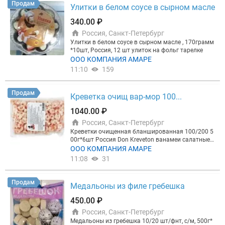
Продам
Улитки в белом соусе в сырном масле
340.00 ₽
Россия, Санкт-Петербург
Улитки в белом соусе в сырном масле , 170грамм
*10шт, Россия, 12 шт улиток на фольг тарелке
ООО КОМПАНИЯ АМАРЕ
11:10
159
Продам
Креветка очищ вар-мор 100...
1040.00 ₽
Россия, Санкт-Петербург
Креветки очищенная бланшированная 100/200 5
00г*6шт Россия Don Kreveton ванамеи салатные к
расные без пищевода
ООО КОМПАНИЯ АМАРЕ
11:08
31
Продам
Медальоны из филе гребешка
450.00 ₽
Россия, Санкт-Петербург
Медальоны из гребешка 10/20 шт/фнт, с/м, 500г*