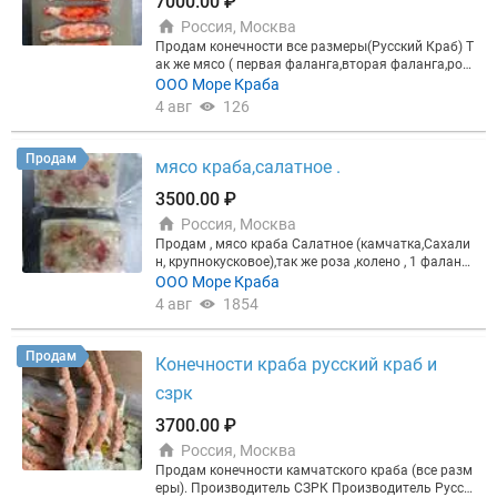
7000.00 ₽
Россия, Москва
Продам конечности все размеры(Русский Краб) Т
ак же мясо ( первая фаланга,вторая фаланга,роз
а,колено,кулак)! Полный пакет документов,НДС С
ООО Море Краба
вое производство по переработке. Звоните Серге
4 авг
126
й! Эл.почта: Zibor2013@yandex/ru
Продам
мясо краба,cалатное .
3500.00 ₽
Россия, Москва
Продам , мясо краба Салатное (камчатка,Сахали
н, крупнокусковое),так же роза ,колено , 1 фаланга
, 2 фаланга , конечности 1000-, 1000+,. Пишите на
ООО Море Краба
почту - , Сергей, все цены обсуждаются. Тел:
4 авг
1854
Продам
Конечности краба русский краб и
сзрк
3700.00 ₽
Россия, Москва
Продам конечности камчатского краба (все разм
еры). Производитель СЗРК Производитель Русск