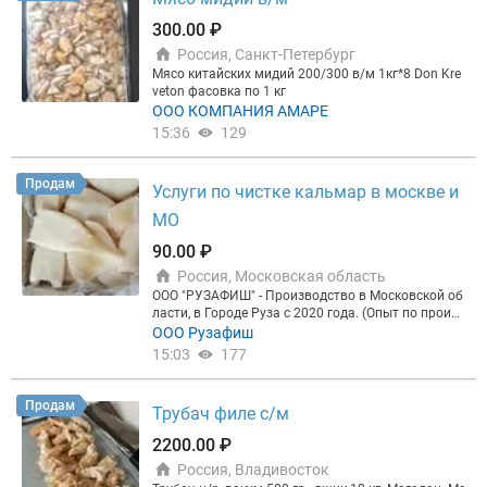
т необходимые сертификаты. Мы гарантируем св
ежесть и отличный вкус наших товаров. Мы пред
300.00 ₽
лагаем выгодные условия сотрудничества для оп
Россия, Санкт-Петербург
товых покупателей. Свяжитесь с нами, чтобы узн
ать больше о наших предложениях. «Импорт рыб
Мясо китайских мидий 200/300 в/м 1кг*8 Don Kre
а из Индонезии»: рыба и морепродукты премиум-
veton фасовка по 1 кг
класса по доступным ценам!
ООО КОМПАНИЯ АМАРЕ
15:36
129
Продам
Услуги по чистке кальмар в москве и
МО
90.00 ₽
Россия, Московская область
ООО "РУЗАФИШ" - Производство в Московской об
ласти, в Городе Руза с 2020 года. (Опыт по произв
одству с 2012г). Мы предлагаем нашим клиентам
ООО Рузафиш
услуги по переработке полуфабрикатов (филе, сте
15:03
177
йк, тушка, кусок, фарша), из мороженой и охлажде
нной рыбы, а так же морепродуктов. (Давальческ
ого сырья по техническому заданию заказчика н
Продам
Трубач филе с/м
а договорных условиях с соблюдением всех треб
ований и норм касающихся конкретной продукци
2200.00 ₽
и.) А так же упаковка продукции в вакуумный пак
Россия, Владивосток
ет. Что мы умеем? Ручная резка филе на коже и б