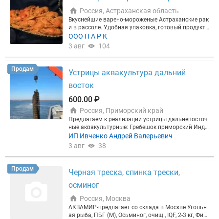
Россия, Астраханская область
Вкуснейшие варено-мороженые Астраханские рак
и в рассоле. Удобная упаковка, готовый продукт
для Вашего стола!!!
ООО П А Р К
3 авг
104
Продам
Устрицы аквакультура дальний
восток
600.00 ₽
Россия, Приморский край
Предлагаем к реализации устрицы дальневосточ
ные аквакультурные: Гребешок приморский Инди
видуальный подход: крупный опт/ опт/ розница.
ИП Ивченко Андрей Валерьевич
3 авг
38
Продам
Черная треска, спинка трески,
осминог
Россия, Москва
АКВАМИР-предлагает со склада в Москве Угольн
ая рыба, ПБГ (М), Осьминог, очищ., IQF, 2-3 кг, Фил