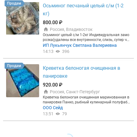
шей продукции являются: трейдеры московского
Продам
региона и региональные покупатели, перерабаты
Осьминог песчаный целый с/м (1-2
вающие предприятия и компании сегмента HoRe
кг)
CA, общественного питания. Мы уважаем всех на
ших покупателей, независимо от их статуса и объ
800.00 ₽
емов закупок. Мы делаем акцент не на количеств
Россия, Владивосток
о, а на КАЧЕСТВО выпускаемой продукции. Вы гот
овы??? Тогда звоните/пишите Работайте с нами
Осьминог целый с/м 1-2кг Индивидуальная замо
и убедитесь в этом сами. Находимся по адресу: М
розка(удалены все внутренности, слизь, супер чис
осковская область, г. Руза, Волоколамское шоссе
тый) Ящики 15-17кг, разновес Отправка в регион
ИП Лукьянчук Светлана Валериевна
д17. Ждем Ваши заказы. Звоните по телефону
ы. Безнал. Меркурий.
14:13
396
Продам
Креветка белоногая очищенная в
панировке
920.00 ₽
Россия, Санкт-Петербург
Креветка белоногая очищенная маринованная в
панировке Панко, рыбный кулинарный полуфабр
икат замороженный, Цена 890 ₽ от паллета Коро
ООО Сейд
б 10 кг (1*10), 480 кг( паллет) Имеются все необхо
13:51
79
димые ветеринарные документы и сертификаты
(Меркурий).