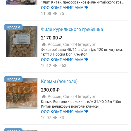
10шт, Китай, прессованное филе китайского гребе
шка.
ООО КОМПАНИЯ АМАРЕ
11:08
75
Продам
Филе курильского гребешка
2170.00 ₽
Россия, Санкт-Петербург
Филе гребешка 40/60 шт/фнт (до 120 шт/кг), с/м,
1кг*10, Россия Don Kreveton
ООО КОМПАНИЯ АМАРЕ
10:12
263
Продам
Клемы (вонголе)
290.00 ₽
Россия, Санкт-Петербург
Клемы Вонголе в раковине в/м 31/40 0,5кг*10шт
Китай целиковые вонголе, клемсы
ООО КОМПАНИЯ АМАРЕ
10:07
83