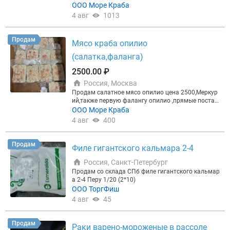
ий Краб Конечности краба L5 -3700р Русский кра
ООО Море Краба
б,коробка 10 кг Конечности краба L6 -3800р Русск
4 авг
1013
ий краб,коробка 10кг Конечности краба L7-3900р
Русский краб,коробка 10 кг Конечности Сахалин
Л5 -3500 А так же мясо (фаланга,роза,колено,кула
Продам
Мясо краба опилио
к), все цены обсуждаются! Полный пакет докумен
тов,НДС,Меркурий Собственное производство по
(салатка,фаланга)
переработке сырья СЗРК и Русский Краб! Тел , Се
ргей
2500.00 ₽
Россия, Москва
Продам салатное мясо опилио цена 2500,Меркур
ий,также первую фалангу опилио ,прямые постав
ки,пишите ,звоните Сергей!
ООО Море Краба
4 авг
400
Продам
Филе гигантского кальмара 2-4
Россия, Санкт-Петербург
Продам со склада СПб филе гигантского кальмар
а 2-4 Перу 1/20 (2*10)
ООО ТоргФиш
4 авг
45
Продам
Раки варено-мороженые в рассоле