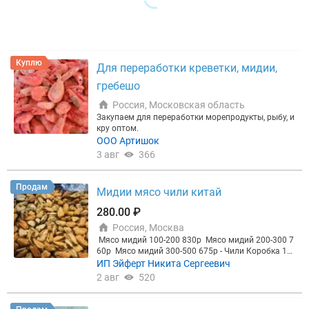
Куплю
Для переработки креветки, мидии,
гребешо
Россия, Московская область
Закупаем для переработки морепродукты, рыбу, и
кру оптом.
ООО Артишок
3 авг
366
Продам
Мидии мясо чили китай
280.00 ₽
Россия, Москва
Мясо мидий 100-200 830р Мясо мидий 200-300 7
60р Мясо мидий 300-500 675р - Чили Коробка 12
кг. ОПТ от 1 тонны. Мидии мясо см Китай 200-30
ИП Эйферт Никита Сергеевич
0/10кг 280р мск опт Мелкий опт с доставкой от 5
2 авг
520
коробок МСК Мидии голубые в 1/2 раковине 30/4
0 шт 500г 1/20шт Китай шт 240,40 Мидии голубые
в 1/2 раковине 30/40 шт/кг 1кг 1/12кг Китай кг 42