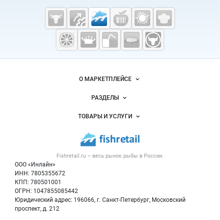
Fishretail.ru —
рыба,
морепродукты
О МАРКЕТПЛЕЙСЕ
Новости Fishretail.ru
РАЗДЕЛЫ
Услуги и цены
Объявления
ТОВАРЫ И УСЛУГИ
Размещение рекламы
Каталог компаний
Рыбные снеки
Публичная оферта
Новости рынка
Рыба
Контактная информация
Форум
Fishretail.ru – весь
рынок рыбы
в России.
Икра
Политика обработки персональных данных
Бренды
ООО «Инлайн»
Морепродукты
Для СМИ
ИНН: 7805355672
Мониторинг
КПП: 780501001
Рыбопосадочный материал
Вакансии
ОГРН: 1047855085442
Полуфабрикаты
Юридический адрес: 196066, г. Санкт-Петербург, Московский
Блог
Консервы
проспект, д. 212