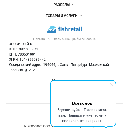
Новости Fishretail.ru
РАЗДЕЛЫ
Услуги и цены
Объявления
ТОВАРЫ И УСЛУГИ
Размещение рекламы
Каталог компаний
Рыбные снеки
Публичная оферта
Новости рынка
Рыба
Контактная информация
Форум
Fishretail.ru – весь
рынок рыбы
в России.
Икра
Политика обработки персональных данных
Бренды
ООО «Инлайн»
Морепродукты
Для СМИ
ИНН: 7805355672
Мониторинг
КПП: 780501001
Рыбопосадочный материал
Вакансии
ОГРН: 1047855085442
Полуфабрикаты
Юридический адрес: 196066, г. Санкт-Петербург, Московский
Блог
Консервы
проспект, д. 212
Добавить объявление
Мы в соцсетях:
Карта объявлений
Всеволод
Здравствуйте! Готов помочь
Счетчики, авторское право, логотипы
вам. Напишите мне, если у
вас появятся вопросы.
© 2006‑2026 ООО “Инлайн”. 12+ Все права защищены.