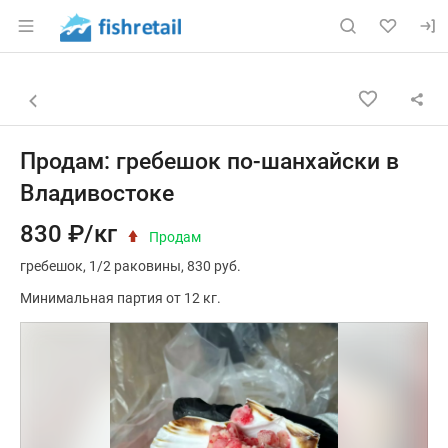
Раздел навигации по сайту fishretail.ru
Объявление: Продам: гребешок
Информация о объявлении
Навигация и управление объявлением
Назад к списку объявлений
Продам: гребешок по-шанхайски в
Владивостоке
830 ₽/кг
Продам
гребешок
1/2 раковины
830 руб.
Минимальная партия от 12 кг.