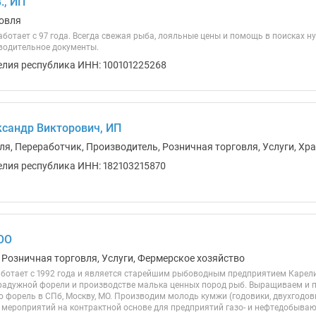
., ИП
овля
отает с 97 года. Всегда свежая рыба, лояльные цены и помощь в поисках ну
водительное документы.
елия республика ИНН: 100101225268
сандр Викторович, ИП
ля, Переработчик, Производитель, Розничная торговля, Услуги, Хр
елия республика ИНН: 182103215870
ОО
 Розничная торговля, Услуги, Фермерское хозяйство
ботает с 1992 года и является старейшим рыбоводным предприятием Карели
адужной форели и производстве малька ценных пород рыб. Выращиваем и п
ю форель в СПб, Москву, МО. Производим молодь кумжи (годовики, двухгодов
мероприятий на контрактной основе для предприятий газо- и нефтедобывающ