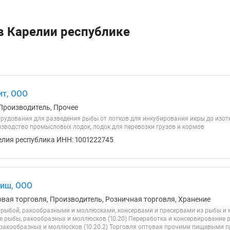
в Карелии республике
ит, ООО
Производитель, Прочее
рудования для разведения рыбы от лотков для инкубирования икры до изот
зводство промысловых лодок, лодок для перевозки грузов и кормов
елия республика ИНН: 1001222745
Фиш, ООО
овая торговля, Производитель, Розничная торговля, Хранение
 рыбой, ракообразными и моллюсками, консервами и пресервами из рыбы и м
 рыбы, ракообразных и моллюсков (10.20) Переработка и консервирование р
ракообразных и моллюсков (10.20.2) Торговля оптовая прочими пищевыми п