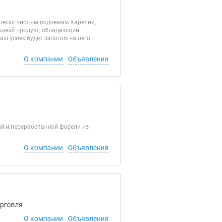
чески чистым водоемам Карелии,
езный продукт, обладающий
аш успех будет залогом нашего
О компании
Объявления
ей и переработанной форели из
О компании
Объявления
орговля
О компании
Объявления