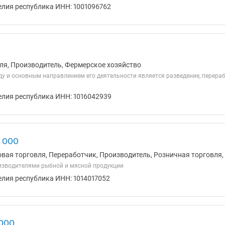
елия республика ИНН: 1001096762
ля, Производитель, Фермерское хозяйство
оду и основным направлением его деятельности является разведение, перера
елия республика ИНН: 1016042939
 ООО
овая торговля, Переработчик, Производитель, Розничная торговля,
изводителями рыбной и мясной продукции
елия республика ИНН: 1014017052
 ООО