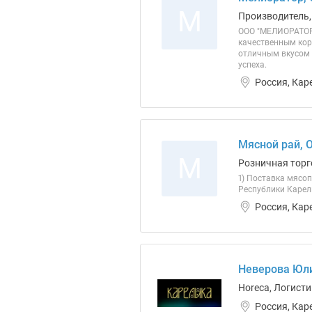
М
Производитель,
ООО "МЕЛИОРАТОР"
качественным кор
отличным вкусом 
успеха.
Россия, Кар
Мясной рай, 
М
Розничная торг
1) Поставка мясоп
Республики Карел
Россия, Кар
Неверова Юли
Horeca, Логист
Россия, Кар