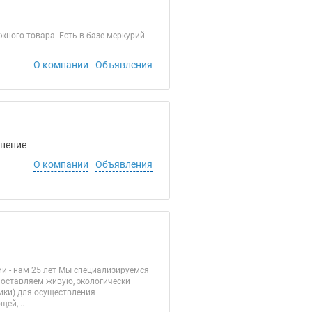
жного товара. Есть в базе меркурий.
О компании
Объявления
анение
О компании
Объявления
и - нам 25 лет Мы специализируемся
оставляем живую, экологически
ики) для осуществления
ей,...