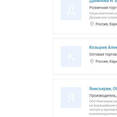
Данилова И. В
Д
Розничная торг
Наша компания раб
Делаем все сопро
Россия, Кар
Козырев Алек
К
Оптовая торгов
Россия, Кар
Янисъярви, О
Я
Производитель,
ООО Янисъярви ра
на выращивании р
чистую и красиву
компенсационных 