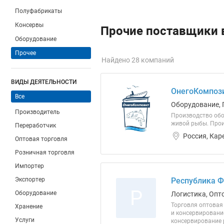
Полуфабрикаты
Консервы
Прочие поставщики 
Оборудование
Прочее
Найдено 28 компаний
ВИДЫ ДЕЯТЕЛЬНОСТИ
ОнегоКомпоз
Все
Оборудование, 
Производитель
Производство обо
живой рыбы. Прои
Переработчик
Россия, Кар
Оптовая торговля
Розничная торговля
Импортер
Экспортер
Республика 
Р
Оборудование
Логистика, Опт
Торговля оптовая
Хранение
и консервирование
Услуги
консервирование 