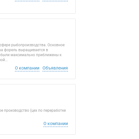
 сфере рыбопроизводства. Основное
ша форель выращивается в
я были максимально приближены к
й...
О компании
Объявления
е производство (цех по переработке
О компании