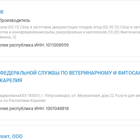
ПК
Производитель
ое (03.11) Сбор и заготовка дикорастущих плодов, ягод (02.30.12) Сбор и з
ботка и консервирование рыбы, ракообразных и моллюсков (10.20) Фактически
Ленина, 12
елия республика ИНН: 1011008959
 ФЕДЕРАЛЬНОЙ СЛУЖБЫ ПО ВЕТЕРИНАРНОМУ И ФИТОСА
 КАРЕЛИЯ
дированаХХХ 185031, г. Петрозаводск, ул. Мурманская, дом 22 Услуги для 
а по Республике Карелия
елия республика ИНН: 1001048818
поят, ООО