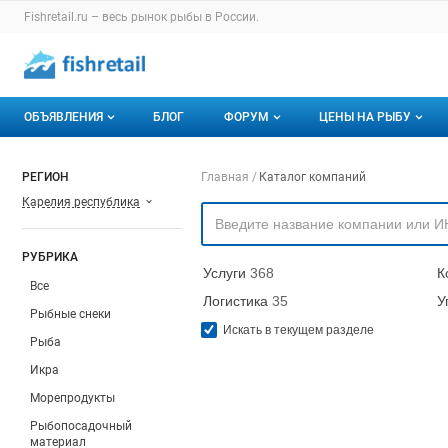
Раздел навигации по сайту fishretail.ru
Fishretail.ru – весь
рынок рыбы
в России.
Авторизация и меню пользователя
Навигация по разделам сайта fishretail.ru
ОБЪЯВЛЕНИЯ
БЛОГ
ФОРУМ
ЦЕНЫ НА РЫБУ
Объявления
Все темы
О мониторингах
Навигация по компа
РЕГИОН
Главная
Каталог компаний
Карелия республика
Горячее предложение
Избранные
Актуальные мони
Мои объявления
С моим участием
Динамика цен
РУБРИКА
Услуги
368
К
Отзывы
Все
Логистика
35
У
Рыбные снеки
Искать в текущем разделе
Рыба
Икра
Морепродукты
Рыбопосадочный
материал