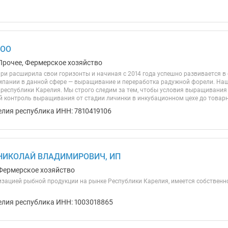
ООО
Прочее, Фермерское хозяйство
ри расширила свои горизонты и начиная с 2014 года успешно развивается в
мпании в данной сфере — выращивание и переработка радужной форели. На
 республики Карелия. Мы строго следим за тем, чтобы условия выращивани
 контроль выращивания от стадии личинки в инкубационном цехе до товарно
елия республика ИНН: 7810419106
НИКОЛАЙ ВЛАДИМИРОВИЧ, ИП
Фермерское хозяйство
зацией рыбной продукции на рынке Республики Карелия, имеется собственно
елия республика ИНН: 1003018865