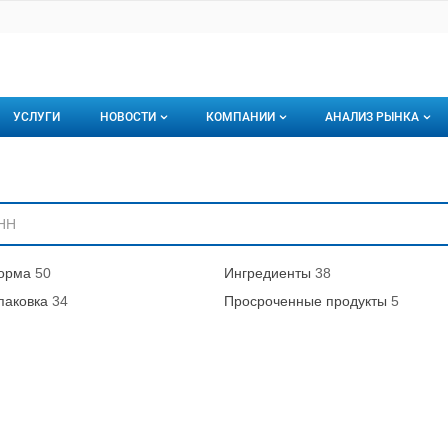
УСЛУГИ
НОВОСТИ
КОМПАНИИ
АНАЛИЗ РЫНКА
Новости рыбного рынка
Каталог компаний
ниям
торинги
О каталоге компаний
Подписаться на 
Премиум размещение
орма
50
Ингредиенты
38
паковка
34
Просроченные продукты
5