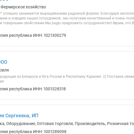
 Фермерское хозяйство
 успешно занимается выращиванием радужной форели. Благодаря экологи
мам и усердию наших сотрудников , мы получаем качественный и очень пол
и товарными свойствами.Мы рады предложить сотрудничество! Верим, что В
елия республика ИНН: 1021300279
ООО
овля
родукции из Беларуси и Юга России в Республику Карелия. 2) Поставка свеж
ия
елия республика ИНН: 1001328318
я Сергеевна, ИП
ика, Оборудование, Оптовая торговля, Производитель, Розничная т
елия республика ИНН: 1001289098