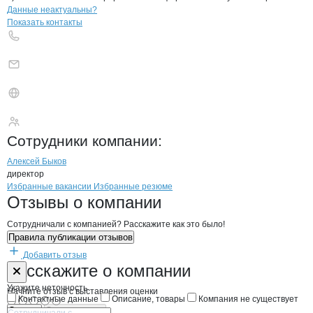
Контакты
компании
Мясной рай
+7(800)000-00-..
Данные неактуальны?
Показать контакты
Мясной рай
Сотрудники
компании
:
Алексей Быков
директор
Бренды
Вакансии в
компани
Мясной рай
Мясной рай
Избранные вакансии
Избранные резюме
Новости o
Мясной рай, ООО
Мясной рай
Отзывы
о компании
Сотрудничали с компанией? Расскажите как это было!
Правила публикации отзывов
Добавить отзыв
Форма обратной связи о неточностях н
Мясной рай
Расскажите
о компании
Укажите неточность
Начните отзыв с выставления оценки
Контактные данные
Описание, товары
Компания не существует
Отмена
Опубликовать