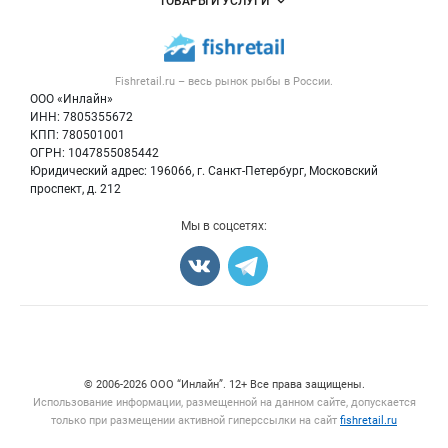
ТОВАРЫ И УСЛУГИ
Размещение рекламы
Каталог компаний
Рыбные снеки
Публичная оферта
Новости рынка
Рыба
Контактная информация
Форум
Fishretail.ru – весь
рынок рыбы
в России.
Икра
Политика обработки персональных данных
Бренды
ООО «Инлайн»
Морепродукты
Для СМИ
ИНН: 7805355672
Мониторинг
КПП: 780501001
Рыбопосадочный материал
Вакансии
ОГРН: 1047855085442
Полуфабрикаты
Юридический адрес: 196066, г. Санкт-Петербург, Московский
Блог
Консервы
проспект, д. 212
Добавить объявление
Мы в соцсетях:
Карта объявлений
Счетчики, авторское право, логотипы
© 2006‑2026 ООО “Инлайн”. 12+ Все права защищены.
Использование информации, размещенной на данном сайте, допускается
только при размещении активной гиперссылки на сайт
fishretail.ru