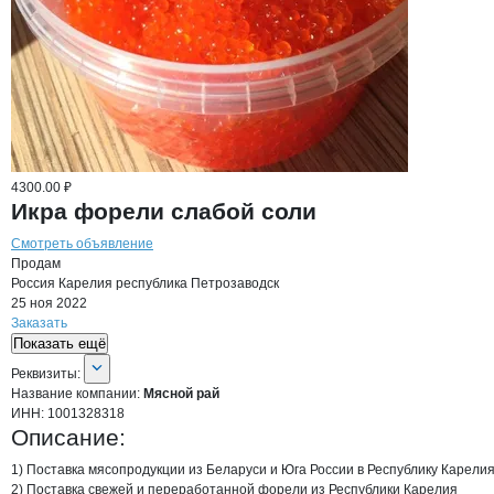
4300.00 ₽
Икра форели слабой соли
Смотреть объявление
Продам
Россия
Карелия республика
Петрозаводск
25 ноя 2022
Заказать
Показать ещё
О компании
Мясной рай
Реквизиты
компании
Мясной рай
Реквизиты:
Название компании:
Мясной рай
ИНН:
1001328318
Описание:
1) Поставка мясопродукции из Беларуси и Юга России в Республику Карелия.
2) Поставка свежей и переработанной форели из Республики Карелия