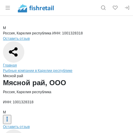
Раздел навигации по сайту fishretail.ru
Краткая информация о компании
Мясн
Страница компании
Мясной р
Страница компании
Мясной рай, ООО
М
Россия, Карелия республика
ИНН: 1001328318
Оставить отзыв
Навигация по сайту
Главная
Рыбные компании в Карелии республике
Мясной рай
Основная информация о компании
Мясной рай, ООО
Россия, Карелия республика
ИНН: 1001328318
М
Оставить отзыв