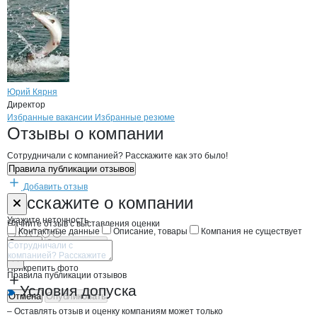
Юрий Кярня
Директор
Бренды
Вакансии в
компани
Кярня Ю.Н
Кярня Ю.Н
Избранные вакансии
Избранные резюме
Новости o
Кярня Ю.Н, ИП
Кярня Ю.Н
Отзывы
о компании
Сотрудничали с компанией? Расскажите как это было!
Правила публикации отзывов
Добавить отзыв
Форма обратной связи о неточностях н
Кярня Ю.Н
Расскажите
о компании
Укажите неточность
Начните отзыв с выставления оценки
Контактные данные
Описание, товары
Компания не существует
Отмена
Опубликовать
Прикрепить фото
Правила публикации отзывов
Условия допуска
Отмена
Опубликовать
– Оставлять отзыв и оценку компаниям может только