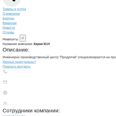
Навигация по странице
компании
Кярн
Товары и услуги
О компании
Бренды
Вакансии
Новости
Отзывы
О компании
Кярня Ю.Н
Реквизиты
компании
Кярня Ю.Н
Реквизиты:
Название компании:
Кярня Ю.Н
Описание:
Инженерно-производственный центр "Продуктив" специализируется на прое
Контакты
компании
Кярня Ю.Н
+7(800)000-00-..
Данные неактуальны?
Показать контакты
Кярня Ю.Н
Сотрудники
компании
: