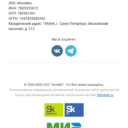
Бренды
ООО «Инлайн»
Морепродукты
Для СМИ
ИНН: 7805355672
Мониторинг
КПП: 780501001
Рыбопосадочный материал
Вакансии
ОГРН: 1047855085442
Полуфабрикаты
Юридический адрес: 196066, г. Санкт-Петербург, Московский
Блог
Консервы
проспект, д. 212
Добавить объявление
Мы в соцсетях:
Карта объявлений
Счетчики, авторское право, логотипы
© 2006‑2026 ООО “Инлайн”. 12+ Все права защищены.
Использование информации, размещенной на данном сайте, допускается
только при размещении активной гиперссылки на сайт
fishretail.ru