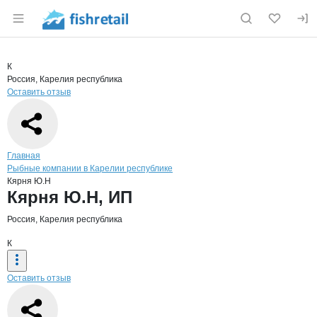
Раздел навигации по сайту fishretail.ru
Краткая информация о компании
Кярн
Страница компании
Кярня Ю.
Страница компании
Кярня Ю.Н, ИП
К
Россия, Карелия республика
Оставить отзыв
Навигация по сайту
Главная
Рыбные компании в Карелии республике
Кярня Ю.Н
Основная информация о компании
Кярня Ю.Н, ИП
Россия, Карелия республика
К
Оставить отзыв