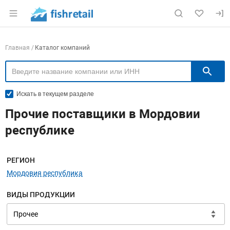
Раздел навигации по сайту fishretail.ru
Навигация по компаниям
Главная
Каталог компаний
П
Искать в текущем разделе
Прочие поставщики в Мордовии
республике
Меню навигации
РЕГИОН
Мордовия республика
ВИДЫ ПРОДУКЦИИ