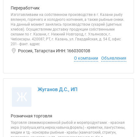
Переработчик
Изготавливаем на собственном производстве в г. Казани рыбу
вяленую, горячего и холодного копчения, а также рыбные снеки.
На данный момент занялись производством сухарей (цветных
хлебов). Осуществляем доставку продукции собственными
силами по г. Казани, г. Нижний Новгород, г. Ульяновск, г.
Чебоксары. 420087, РТ, г. Казань, ул. Гвардейская, д. 54 Е, офис
201 - факт. адрес
Россия, Татарстан ИНН: 1660300108
О компании
Объявления
Жуганов Д.С., ИП
Ж
Розничная торговля
Торговля свежемороженной рыбой и морепродуктами: - красная
икра (горбуша,кета,нерка,чавыча,форель) - креветки, лангустины,
мидии и тд - консервы рыбные - крабы (камчатский, стригун,