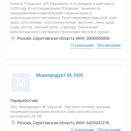
Рыбхоз "Раздолье" (ИП Ефременко А.Н.) введено в действие в
2008 году. В настоящее время "Раздолье" занимается
выращиванием и реализацией товарной рыбы и
рыбопосадочного материала. Культивируемые виды рыб: карп ,
амур ,толстолобик, толстолобик белый , веслонос , линь, щука,
судак, бестер , ленский осётр , стерлядь. Реализация
рыбопосадочного материала происходит весной и осенью.
Россия, Саратовская область ИНН: 0000000000
О компании
Объявления
Морепродукт-М, ООО
М
Переработчик
ООО "Морепродукт-М" Саратов - Торговля оптовая прочими
пищевыми продуктами, включая рыбу, ракообразных и
моллюсков (46.38)
Россия, Саратовская область ИНН: 6453041278
О компании
Объявления