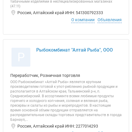
табачными изделиями в неспециализированных магазинах
(47.11)
Россия, Алтайский край ИНН: 541300792333
О компании
Объявления
Рыбокомбинат "Алтай Рыба", ООО
Р
Переработчик, Розничная торговля
ООО Рыбокомбинат «Алтай Рыба» является крупным
производителем готовой к упот-реблению рыбной продукции и
располагается в Алтайском крае, Тальменский р-н, п.
Среднесибирский. В ассортименте всеми любимые продукты
горячего и холодного коп-чения, соленая и вяленая рыба,
пресервы и салаты из рыбы и морепродуктов. В настоящее
время основной объем продукции отправляется на
распределительные склады торговых представительств в города
Барнаул,...
Россия, Алтайский край ИНН: 2277014293