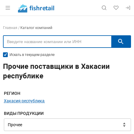
Раздел навигации по сайту fishretail.ru
Навигация по компаниям
Главная
Каталог компаний
П
Искать в текущем разделе
Прочие поставщики в Хакасии
республике
Меню навигации
РЕГИОН
Хакасия республика
ВИДЫ ПРОДУКЦИИ