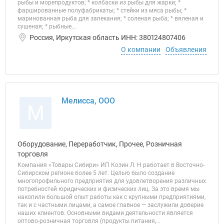
рыбы и морепродуктов; * колбаски из рыбы для жарки; *
фаршированные полуфабрикаты; * стейки из мяса рыбы; *
маринованная рыба для запекания; * соленая рыба; * вяленая и
сушеная; * рыбные...
Россия, Иркутская область ИНН: 380124807406
О компании
Объявления
Мелисса, ООО
М
Оборудование, Переработчик, Прочее, Розничная
торговля
Компания «Товары Сибири» ИП Козин Л. Н работает в Восточно-
Сибирском регионе более 5 лет. Целью было создание
многопрофильного предприятия для удовлетворения различных
потребностей юридических и физических лиц. За это время мы
накопили большой опыт работы как с крупными предприятиями,
так и с частными лицами, а самое главное — заслужили доверие
наших клиентов. Основными видами деятельности является
оптово-розничная торговля (продукты питания,...