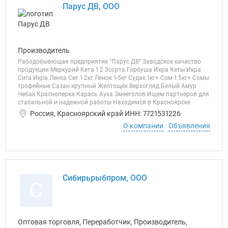
Парус ДВ, ООО
Производитель
Рабодобывющая предприятие "Парус ДВ" Заводское качество
продукции Меркурий Кета 1 2 3сорта Горбуша Икра Кеты Икра
Сига Икра Ленка Сиг 1-2кг Ленок 1-5кг Судак 1кг+ Сом 1.5кг+ Сомы
трофейные Сазан крупный Желтощёк Верхогляд Белый Амур
Чебак Красноперка Карась Ауха Змееголов Ищем партнёров для
стабильной и надежной работы Находимся в Красноярске
Россия, Красноярский край ИНН: 7721531226
О компании
Объявления
Сибирьрыбпром, ООО
С
Оптовая торговля, Переработчик, Производитель,