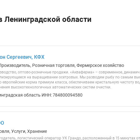
в Ленинградской области
он Сергеевич, КФХ
Производитель, Розничная торговля, Фермерское хозяйство
зводство, оптово-розничные продажи. «Акваферма» – современное, динам
ализирующееся на выращивании осетровых. Мы разводим рыбу по самым выс
о европейские корма премиум класса, обеспечиваем кристальную чистоту вод
менения высокотехнологичных автоматических систем очистки.
инградская область ИНН: 784800094580
ОО
овля, Услуги, Хранение
одатель, логистический оператор УК Грандо, расположенный в 15 минутах от