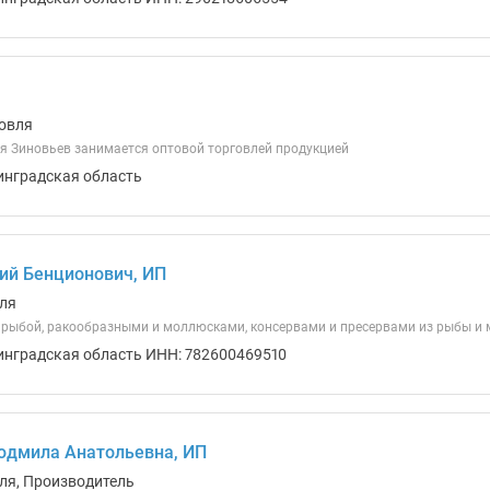
овля
я Зиновьев занимается оптовой торговлей продукцией
инградская область
ий Бенционович, ИП
ля
 рыбой, ракообразными и моллюсками, консервами и пресервами из рыбы и м
инградская область ИНН: 782600469510
юдмила Анатольевна, ИП
ля, Производитель