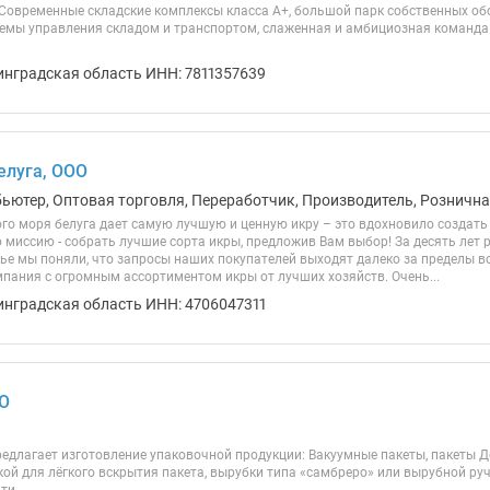
 Современные складские комплексы класса А+, большой парк собственных о
емы управления складом и транспортом, слаженная и амбициозная коман
инградская область ИНН: 7811357639
елуга, ООО
бьютер, Оптовая торговля, Переработчик, Производитель, Розничн
го моря белуга дает самую лучшую и ценную икру – это вдохновило создать
 миссию - собрать лучшие сорта икры, предложив Вам выбор! За десять лет
ье мы поняли, что запросы наших покупателей выходят далеко за пределы в
мпания с огромным ассортиментом икры от лучших хозяйств. Очень...
инградская область ИНН: 4706047311
О
едлагает изготовление упаковочной продукции: Вакуумные пакеты, пакеты Дой
кой для лёгкого вскрытия пакета, вырубки типа «самбреро» или вырубной ру