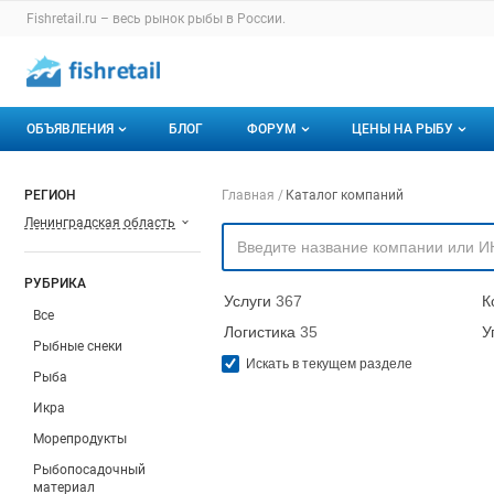
Раздел навигации по сайту fishretail.ru
Fishretail.ru – весь
рынок рыбы
в России.
Авторизация и меню пользователя
Навигация по разделам сайта fishretail.ru
ОБЪЯВЛЕНИЯ
БЛОГ
ФОРУМ
ЦЕНЫ НА РЫБУ
Объявления
Все темы
О мониторингах
Навигация по компа
РЕГИОН
Главная
Каталог компаний
Ленинградская область
Горячее предложение
Избранные
Актуальные мони
Мои объявления
С моим участием
Динамика цен
РУБРИКА
Услуги
367
К
Отзывы
Все
Логистика
35
У
Рыбные снеки
Искать в текущем разделе
Рыба
Икра
Морепродукты
Рыбопосадочный
материал