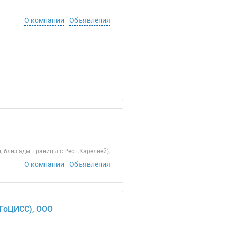
О компании
Объявления
 близ адм. границы с Респ.Карелией).
О компании
Объявления
(ГоЦИСС), ООО