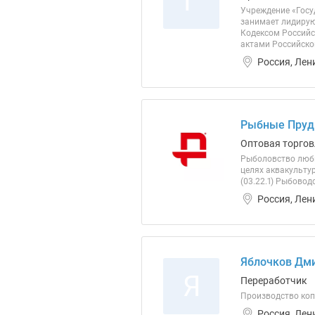
Г
Учреждение «Госу
занимает лидирую
Кодексом Российс
актами Российско
Россия, Лен
Рыбные Пруд
Оптовая торгов
Рыболовство люби
целях аквакульту
(03.22.1) Рыбовод
Россия, Лен
Яблочков Дми
Я
Переработчик
Производство коп
Россия, Лен