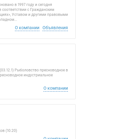
овано в 1997 году и сегодня
в соответствии с Гражданским
циях», Уставом и другими правовыми
падном...
О компании
Объявления
03.12.1) Рыболовство пресноводное в
 пресноводное индустриальное
О компании
в (10.20)
О компании