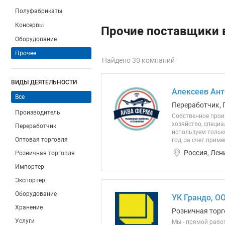
Полуфабрикаты
Консервы
Прочие поставщики 
Оборудование
Прочее
Найдено 30 компаний
ВИДЫ ДЕЯТЕЛЬНОСТИ
Алексеев Ант
Все
Переработчик, 
Производитель
Собственное прои
хозяйство, специ
Переработчик
используем тольк
Оптовая торговля
год, за счет при
Россия, Лен
Розничная торговля
Импортер
Экспортер
Оборудование
УК Грандо, О
Хранение
Розничная торг
Услуги
Мы - прямой работ