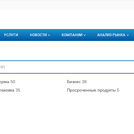
УСЛУГИ
НОВОСТИ
КОМПАНИИ
АНАЛИЗ РЫНКА
Новости рыбного рынка
Каталог компаний
ниям
торинги
О каталоге компаний
Подписаться на 
Премиум размещение
орма
50
Бизнес
38
паковка
35
Просроченные продукты
5