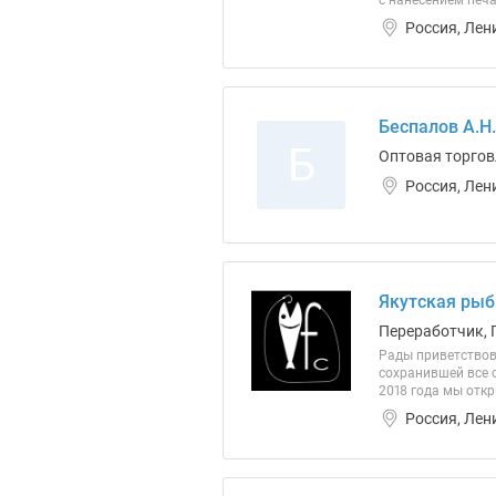
с нанесением печа
Россия, Лен
Беспалов А.Н.
Б
Оптовая торгов
Россия, Лен
Якутская рыб
Переработчик, 
Рады приветствов
сохранившей все с
2018 года мы от
Россия, Лен