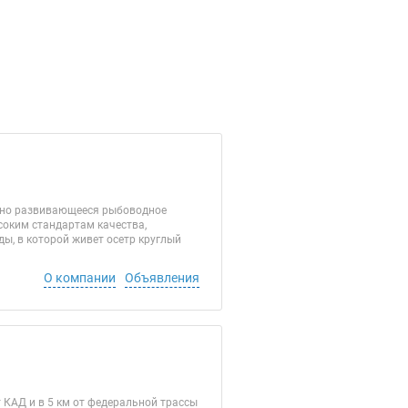
ично развивающееся рыбоводное
оким стандартам качества,
ы, в которой живет осетр круглый
О компании
Объявления
 КАД и в 5 км от федеральной трассы