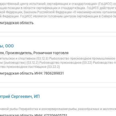
дарственный центр испытаний, сертификации и стандартизации» (ГоЦИСС) осн
щие позиции в области сертификации и стандартизации. ГоЦИСС действует 
кой Федерации, Законом Российской Федерации «О некоммерческих организа
й Федерации. ГоЦИСС является головным центром сертификации в Северо-За
инградская область
ы, ООО
ля, Производитель, Розничная торговля
тельское и спортивное (03.12.3) Рыболовство пресноводное промышленное (
ры (рыбоводства) (03.12.2) Рыбоводство пресноводное (03.22) Рыбоводство
ство пресноводное пастбищное (03.22.2)
инградская область ИНН: 7806289831
трий Сергеевич, ИП
ченой рыбы Переработка и консервирование рыбы, ракообразных и моллюско
инградская область ИНН: 471206605751