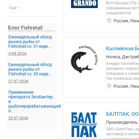
М-10 Москва-СПб:
Ещё
современные сист
специалистов.
Россия, Лен
Блог Fishretail
Еженедельный обзор
рынка рыбы от
Fishretail.ru: 31 неде...
Каспийская Б
3.08.2026
Horeca, Дистри
В водах Каспийско
Еженедельный обзор
заложить главную
рынка рыбы от
Fishretail.ru: 30 неде...
поварами и сомел
Так появилась ко
27.07.2026
Россия, Лен
Применение
препарата Экобактер
в
рыбоперерабатывающей
п...
БАЛТПАК, ОО
22.07.2026
Производитель
ООО «БалтПак», пр
застежки) и насеч