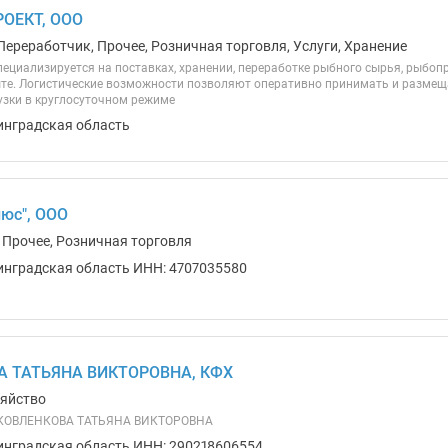
РОЕКТ, ООО
Переработчик, Прочее, Розничная торговля, Услуги, Хранение
ециализируется на поставках, хранении, переработке рыбного сырья, рыбоп
ыте. Логистические возможности позволяют оперативно принимать и размещ
узки в круглосуточном режиме
инградская область
юс", ООО
 Прочее, Розничная торговля
инградская область ИНН: 4707035580
А ТАТЬЯНА ВИКТОРОВНА, КФХ
зяйство
ЯКОВЛЕНКОВА ТАТЬЯНА ВИКТОРОВНА
инградская область ИНН: 290218606554