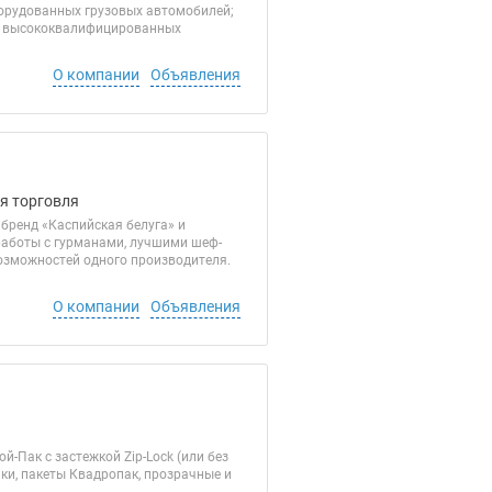
борудованных грузовых автомобилей;
да высококвалифицированных
О компании
Объявления
ая торговля
 бренд «Каспийская белуга» и
 работы с гурманами, лучшими шеф-
озможностей одного производителя.
О компании
Объявления
-Пак с застежкой Zip-Lock (или без
чки, пакеты Квадропак, прозрачные и