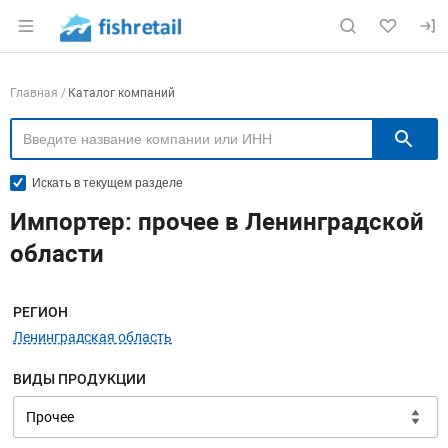
Раздел навигации по сайту fishretail.ru
Навигация по компаниям
Главная
Каталог компаний
П
Искать в текущем разделе
Импортер: прочее в Ленинградской
области
Меню навигации
РЕГИОН
Ленинградская область
ВИДЫ ПРОДУКЦИИ