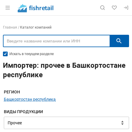
Раздел навигации по сайту fishretail.ru
Навигация по компаниям
Главная
Каталог компаний
П
Искать в текущем разделе
Импортер: прочее в Башкортостане
республике
Меню навигации
РЕГИОН
Башкортостан республика
ВИДЫ ПРОДУКЦИИ