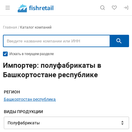
Раздел навигации по сайту fishretail.ru
Навигация по компаниям
Главная
Каталог компаний
П
Искать в текущем разделе
Импортер: полуфабрикаты в
Башкортостане республике
Меню навигации
РЕГИОН
Башкортостан республика
ВИДЫ ПРОДУКЦИИ