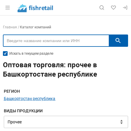
Раздел навигации по сайту fishretail.ru
Навигация по компаниям
Главная
Каталог компаний
П
Искать в текущем разделе
Оптовая торговля: прочее в
Башкортостане республике
Меню навигации
РЕГИОН
Башкортостан республика
ВИДЫ ПРОДУКЦИИ