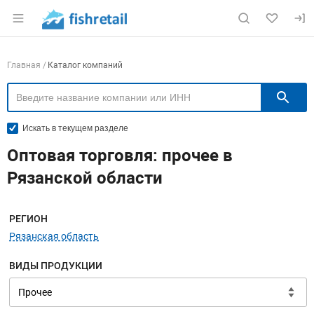
Раздел навигации по сайту fishretail.ru
Навигация по компаниям
Главная
Каталог компаний
П
Искать в текущем разделе
Оптовая торговля: прочее в
Рязанской области
Меню навигации
РЕГИОН
Рязанская область
ВИДЫ ПРОДУКЦИИ