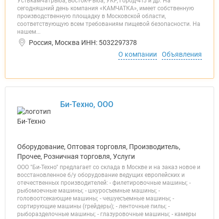
Устькамчатрыба, Восток-Рыба, УКР, Город-415 и др. На
сегодняшний день компания «КАМЧАТКА», имеет собственную
производственную площадку в Московской области,
соответствующую всем требованиям пищевой безопасности. На
нашем...
Россия, Москва ИНН: 5032297378
О компании
Объявления
Би-Техно, ООО
Оборудование, Оптовая торговля, Производитель,
Прочее, Розничная торговля, Услуги
ООО "Би-Техно" предлагает со склада в Москве и на заказ новое и
восстановленное б/у оборудование ведущих европейских и
отечественных производителей: - филетировочные машины; -
рыбомоечные машины; - шкуросъемные машины; -
головоотсекающие машины; - чешуесъемные машины; -
сортирующие машины (грейдеры); - ленточные пилы; -
рыборазделочные машины; - глазуровочные машины; - камеры