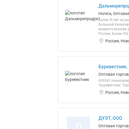
Дальморепро
Horeca, Оптова
Более 10 лет на 
Большой Калыгирь
момента вылова д
России; Более 150
Россия, Нов
Буревестник,
Оптовая торгов
630541, Новосибир
"Буревестник" То
Россия, Нов
ДУЭТ, ООО
Д
Оптовая торгов