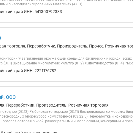
ями в неспециализированных магазинах (47.11)
айский край ИНН: 541300792333
О
ая торговля, Переработчик, Производитель, Прочее, Розничная тор
мониторингу загрязнения окружающей среды для физических и юридических л
р (01.1) Выращивание многолетних культур (01.2) Животноводство (01.4) Рыбо
айский край ИНН: 2221176782
й, ООО
ля, Переработчик, Производитель, Розничная торговля
оводное (03.12) Рыболовство морское (03.11) Воспроизводство морских биор
пресноводных биоресурсов искусственное (03.22.5) Переработка и консерви
) Торговля оптовая рыбой, ракообразными и моллюсками, консервами и пре