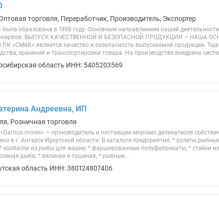
О
Оптовая торговля, Переработчик, Производитель, Экспортер
была образована в 1998 году. Основным направлением нашей деятельности
консервов. ВЫПУСК КАЧЕСТВЕННОЙ И БЕЗОПАСНОЙ ПРОДУКЦИИ – НАША ОС
 ПК «СМАК» является качество и безопасность выпускаемой продукции. Тща
дства, хранения и транспортировки товара. На производстве внедрена систе
осибирская область ИНН: 5405203569
атерина Андреевна, ИП
ля, Розничная торговля
 «Dal'nos mores» — производитель и поставщик морских деликатесов собстве
о в г. Ангарск Иркутской области. В каталоге предприятия: * рулеты рыбны
 * колбаски из рыбы для жарки; * фаршированные полуфабрикаты; * стейки и
оленая рыба; * вяленая и сушеная; * рыбные...
утская область ИНН: 380124807406