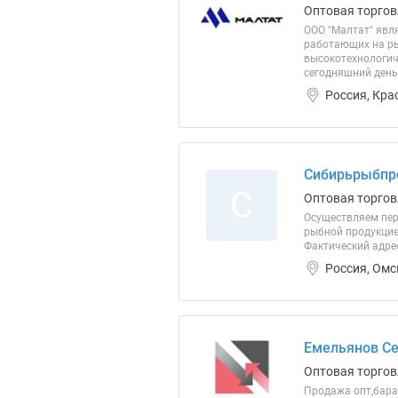
Оптовая торгов
ООО "Малтат" явл
работающих на ры
высокотехнологич
сегодняшний день
Россия, Кра
Сибирьрыбпр
С
Оптовая торгов
Осуществляем пер
рыбной продукцие
Фактический адрес
Россия, Омс
Емельянов Се
Оптовая торгов
Продажа опт,бара