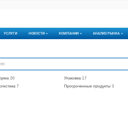
УСЛУГИ
НОВОСТИ
КОМПАНИИ
АНАЛИЗ РЫНКА
Новости рыбного рынка
Каталог компаний
ниям
торинги
О каталоге компаний
Подписаться на 
Премиум размещение
орма
20
Упаковка
17
огистика
7
Просроченные продукты
3