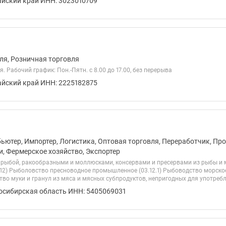
айский край ИНН: 3023010709
ля, Розничная торговля
. Рабочий график: Пон.-Пятн. с 8.00 до 17.00, без перерыва
айский край ИНН: 2225182875
бьютер, Импортер, Логистика, Оптовая торговля, Переработчик, Пр
и, Фермерское хозяйство, Экспортер
 рыбой, ракообразными и моллюсками, консервами и пресервами из рыбы и м
.12) Рыболовство пресноводное промышленное (03.12.1) Рыбоводство морско
тво муки и гранул из мяса и мясных субпродуктов, непригодных для употребле
осибирская область ИНН: 5405069031