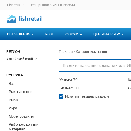
Раздел навигации по сайту fishretail.ru
Fishretail.ru – весь
рынок рыбы
в России.
Авторизация и меню пользователя
Навигация по разделам сайта fishretail.ru
ОБЪЯВЛЕНИЯ
БЛОГ
ФОРУМ
ЦЕНЫ НА РЫБУ
Объявления
Все темы
О мониторингах
Навигация по компа
РЕГИОН
Главная
Каталог компаний
Алтайский край
Горячее предложение
Избранные
Актуальные мони
Мои объявления
С моим участием
Динамика цен
РУБРИКА
Услуги
79
К
Отзывы
Все
Бизнес
10
Л
Рыбные снеки
Искать в текущем разделе
Рыба
Икра
Морепродукты
Рыбопосадочный
материал