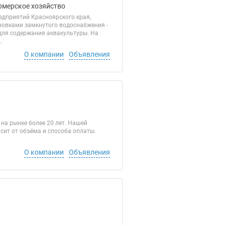
ермерское хозяйство
дприятий Красноярского края,
ановками замкнутого водоснабжения -
для содержания аквакультуры. На
.
О компании
Объявления
на рынке более 20 лет. Нашей
сит от объёма и способа оплаты.
О компании
Объявления