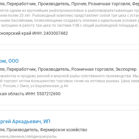
ля, Переработчик, Производитель, Прочее, Розничная торговля, Ф
яется одним из крупнейших рыбопромысловых и рыбоперерабатывающих пре
нке более 20 лет. Рыбоводный комплекс представляет собой три цеха с уст
ными бассейнами, позволяющими создавать близкие к идеальным условия 
 запущено в работу три цеха по системе УЗВ с общей рыбоводной площадью..
сноярский край ИНН: 2403007482
ом, ООО
ля, Переработчик, Производитель, Розничная торговля, Экспортер
еработку и продажу речной и морской рыбы собственного производства. Мы 
й торгуют оптом большинство торговых точек на оптовых рынках. Цена зави
: Россия, г Омск, ул Барабинская, д 44
кая область ИНН: 5507212690
ргей Аркадьевич, ИП
ля, Производитель, Фермерское хозяйство
нина,свинина,говядина,моралы.