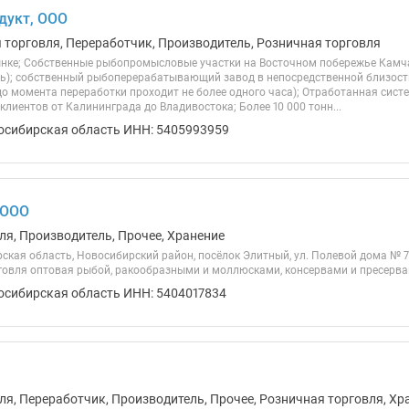
дукт, ООО
я торговля, Переработчик, Производитель, Розничная торговля
рынке; Собственные рыбопромысловые участки на Восточном побережье Камча
); собственный рыбоперерабатывающий завод в непосредственной близост
о момента переработки проходит не более одного часа); Отработанная систе
 клиентов от Калининграда до Владивостока; Более 10 000 тонн...
осибирская область ИНН: 5405993959
 ООО
ля, Производитель, Прочее, Хранение
ская область, Новосибирский район, посёлок Элитный, ул. Полевой дома № 
рговля оптовая рыбой, ракообразными и моллюсками, консервами и пресервам
осибирская область ИНН: 5404017834
ля, Переработчик, Производитель, Прочее, Розничная торговля, Хр