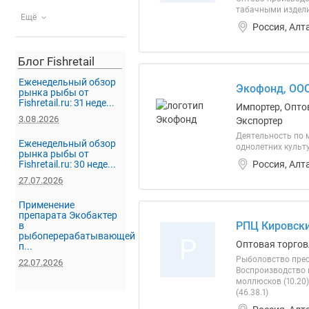
табачными издели
Ещё
Россия, Алт
Блог Fishretail
Еженедельный обзор
Экофонд, ОО
рынка рыбы от
Fishretail.ru: 31 неде...
Импортер, Оптов
3.08.2026
Экспортер
Деятельность по 
Еженедельный обзор
однолетних культу
рынка рыбы от
Россия, Алт
Fishretail.ru: 30 неде...
27.07.2026
Применение
препарата Экобактер
РПЦ Кировски
в
рыбоперерабатывающей
Р
Оптовая торгов
п...
Рыболовство пресн
22.07.2026
Воспроизводство 
моллюсков (10.20
(46.38.1)