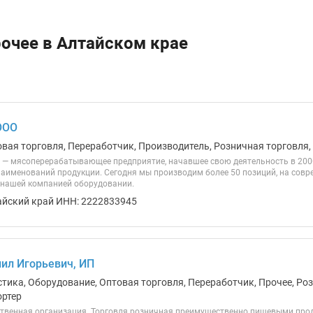
рочее в Алтайском крае
ООО
овая торговля, Переработчик, Производитель, Розничная торговля,
 — мясоперерабатывающее предприятие, начавшее свою деятельность в 2000
 наименований продукции. Сегодня мы производим более 50 позиций, на совр
нашей компанией оборудовании.
айский край ИНН: 2222833945
ил Игорьевич, ИП
тика, Оборудование, Оптовая торговля, Переработчик, Прочее, Роз
ортер
твенная организация. Торговля розничная преимущественно пищевыми прод