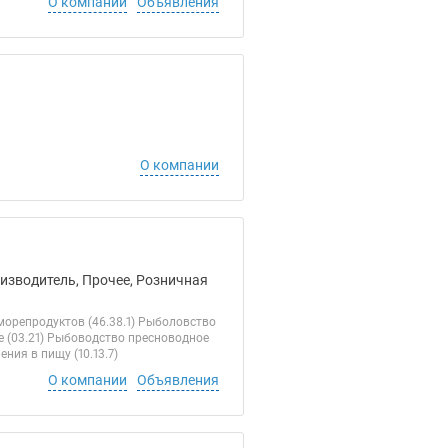
О компании
Объявления
О компании
оизводитель, Прочее, Розничная
орепродуктов (46.38.1) Рыболовство
е (03.21) Рыбоводство пресноводное
ния в пищу (10.13.7)
О компании
Объявления