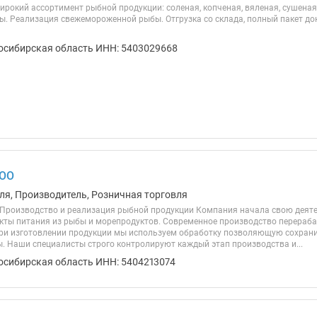
рокий ассортимент рыбной продукции: соленая, копченая, вяленая, сушеная,
вы. Реализация свежемороженной рыбы. Отгрузка со склада, полный пакет д
осибирская область ИНН: 5403029668
ООО
ля, Производитель, Розничная торговля
роизводство и реализация рыбной продукции Компания начала свою деятель
кты питания из рыбы и морепродуктов. Современное производство перераб
ри изготовлении продукции мы используем обработку позволяющую сохрани
. Наши специалисты строго контролируют каждый этап производства и...
осибирская область ИНН: 5404213074