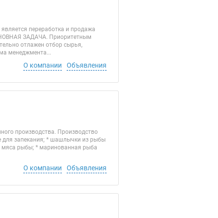
 является переработка и продажа
НОВНАЯ ЗАДАЧА. Приоритетным
тельно отлажен отбор сырья,
ма менеджмента...
О компании
Объявления
нного производства. Производство
е для запекания; * шашлычки из рыбы
з мяса рыбы; * маринованная рыба
О компании
Объявления