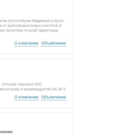
тки (бухта Малая Медвежка и бухта
и от рыбопромысловых участков (C
ма логистики по всей территории
О компании
Объявления
7. Оптовая торговля ООО
и из рыбы и морепродуктов (46.38.1)
О компании
Объявления
анение