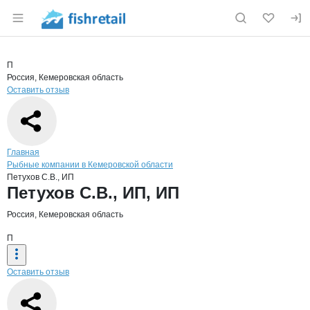
Раздел навигации по сайту fishretail.ru
Краткая информация о компании
Петух
Страница компании
Петухов С
Страница компании
Петухов С.В., ИП, ИП
П
Россия, Кемеровская область
Оставить отзыв
Навигация по сайту
Главная
Рыбные компании в Кемеровской области
Петухов С.В., ИП
Основная информация о компании
Петухов С.В., ИП, ИП
Россия, Кемеровская область
П
Оставить отзыв