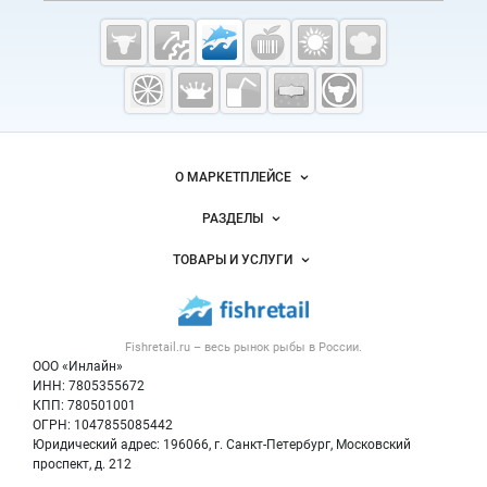
Cсылки на полезные проекты
Fishretail.ru —
рыба,
морепродукты
Важные разделы и контакты
Навигация по сайту
О МАРКЕТПЛЕЙСЕ
Новости Fishretail.ru
РАЗДЕЛЫ
Услуги и цены
Объявления
ТОВАРЫ И УСЛУГИ
Размещение рекламы
Каталог компаний
Рыбные снеки
Публичная оферта
Новости рынка
Рыба
Контактная информация
Форум
Fishretail.ru – весь
рынок рыбы
в России.
Икра
Политика обработки персональных данных
Бренды
ООО «Инлайн»
Морепродукты
Для СМИ
ИНН: 7805355672
Мониторинг
КПП: 780501001
Рыбопосадочный материал
Вакансии
ОГРН: 1047855085442
Полуфабрикаты
Юридический адрес: 196066, г. Санкт-Петербург, Московский
Блог
Консервы
проспект, д. 212