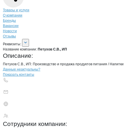
Навигация по странице
компании
Пету
Товары и услуги
О компании
Бренды
Вакансии
Новости
Отзывы
О компании
Петухов С.В., ИП
Реквизиты
компании
Петухов С.В., ИП
Реквизиты:
Название компании:
Петухов С.В., ИП
Описание:
Петухов С.В., ИП: Производство и продажа продуктов питания / Напитки
Контакты
компании
Петухов С.В., ИП
+7(800)000-00-..
Данные неактуальны?
Показать контакты
Петухов С.В., ИП
Сотрудники
компании
: