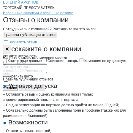
ЕВГЕНИЙ АРХИПОВ
ТОРГОВЫЙ ПРЕДСТАВИТЕЛЬ
Бренды
Вакансии в
компани
Петухов С.В., ИП
Петухов С.В., ИП
Избранные вакансии
Избранные резюме
Новости o
Петухов С.В., ИП, ИП
Петухов С.В., ИП
Отзывы
о компании
Сотрудничали с компанией? Расскажите как это было!
Правила публикации отзывов
Добавить отзыв
Форма обратной связи о неточностях н
Петухов С.В., 
Расскажите
о компании
Укажите неточность
Начните отзыв с выставления оценки
Контактные данные
Описание, товары
Компания не существует
Отмена
Опубликовать
Прикрепить фото
Правила публикации отзывов
Условия допуска
Отмена
Опубликовать
– Оставлять отзыв и оценку компаниям может только
зарегистрированный пользователь портала;
– Со дня регистрации на портале должно пройти не менее 30 дней;
– Обязательно должны быть заполнены поля в профиле (так же как для
размещения объявлений).
Возможности
– Оставить отзыв с оценкой;