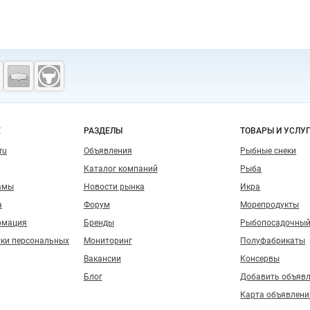
о сайту
Е
РАЗДЕЛЫ
ТОВАРЫ И УСЛУ
ru
Объявления
Рыбные снеки
Каталог компаний
Рыба
амы
Новости рынка
Икра
а
Форум
Морепродукты
рмация
Бренды
Рыбопосадочный
тки персональных
Мониторинг
Полуфабрикаты
Вакансии
Консервы
Блог
Добавить объяв
Карта объявлени