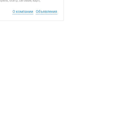
ль, осетр, сиговые, карп,
О компании
Объявления