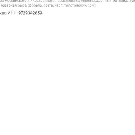
ма Российского и иностранного производства Рыбопосадочный материал (форе
 Товарная рыба (форель, осетр, карп, толстолобик, сом)
ква ИНН: 9729342859