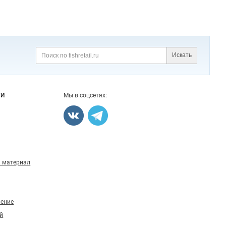
Искать
Поиск
ГИ
Мы в соцсетях:
 материал
ление
й