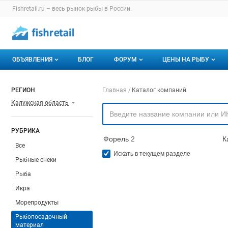
Раздел навигации по сайту fishretail.ru
Fishretail.ru – весь
рынок рыбы
в России.
Авторизация и меню пользователя
Навигация по разделам сайта fishretail.ru
ОБЪЯВЛЕНИЯ
БЛОГ
ФОРУМ
ЦЕНЫ НА РЫБУ
Объявления
Все темы
О мониторингах
Навигация по компа
РЕГИОН
Главная
Каталог компаний
Калужская область
Горячее предложение
Избранные
Актуальные мони
Мои объявления
С моим участием
Динамика цен
РУБРИКА
Форель
2
К
Отзывы
Все
Искать в текущем разделе
Рыбные снеки
Рыба
Икра
Морепродукты
Рыбопосадочный
материал