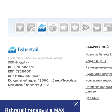
Дополнительная информация
Cсылки на полезные проекты
Fishretail.ru —
рыба,
морепродукты
Важные разделы и контакты
Навигация п
О МАРКЕТПЛЕЙС
Новости Fishretail.
Fishretail.ru – весь
рынок рыбы
в России.
Услуги и цены
ООО «Инлайн»
ИНН: 7805355672
Размещение рекл
КПП: 780501001
Публичная оферт
ОГРН: 1047855085442
Юридический адрес: 196066, г. Санкт-Петербург,
Контактная инфо
Московский проспект, д. 212
Политика обрабо
данных
Для СМИ
Fishretail теперь и в MAX