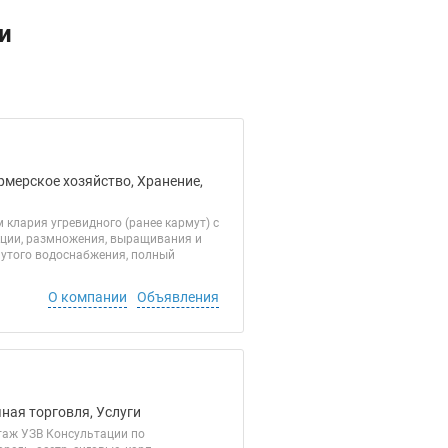
и
рмерское хозяйство, Хранение,
лария угревидного (ранее кармут) с
кции, размножения, выращивания и
нутого водоснабжения, полный
О компании
Объявления
ная торговля, Услуги
таж УЗВ Консультации по