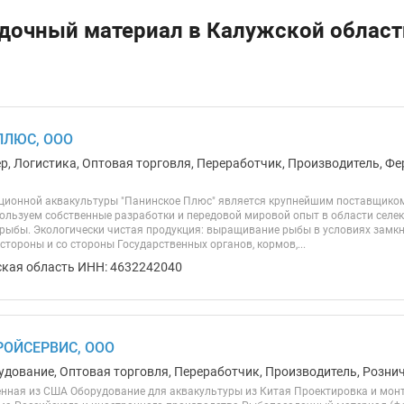
дочный материал в Калужской област
ПЛЮС, ООО
ер, Логистика, Оптовая торговля, Переработчик, Производитель, Фе
ионной аквакультуры "Панинское Плюс" является крупнейшим поставщиком к
пользуем собственные разработки и передовой мировой опыт в области селе
 рыбы. Экологически чистая продукция: выращивание рыбы в условиях замк
стороны и со стороны Государственных органов, кормов,...
ская область ИНН: 4632242040
ОЙСЕРВИС, ООО
удование, Оптовая торговля, Переработчик, Производитель, Рознич
нная из США Оборудование для аквакультуры из Китая Проектировка и мон