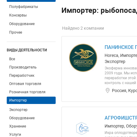
Полуфабрикаты
Импортер: рыбопоса
Консервы
Оборудование
Найдено 2 компании
Прочее
ПАНИНСКОЕ 
ВИДЫ ДЕЯТЕЛЬНОСТИ
Horeca, Импорт
Все
Экспортер
Производитель
Экоферма инновац
2009 года. Мы ис
Переработчик
переработки этой
контроль с нашей 
Оптовая торговля
Россия, Кур
Розничная торговля
Импортер
Экспортер
АГРОФИШСТР
Оборудование
Импортер, Обор
Хранение
Икра оплодотворе
Услуги