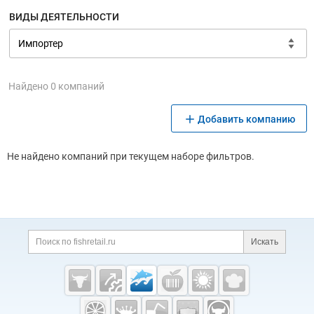
ВИДЫ ДЕЯТЕЛЬНОСТИ
Найдено 0 компаний
Добавить компанию
Не найдено компаний при текущем наборе фильтров.
Дополнительная информация
Поиск по сайту и ссы
Искать
Cсылки на полезные проекты
Fishretail.ru —
рыба,