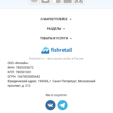
морепродукты
Важные разделы и контакты
Навигация по сайту
О МАРКЕТПЛЕЙСЕ
Новости Fishretail.ru
РАЗДЕЛЫ
Услуги и цены
Объявления
ТОВАРЫ И УСЛУГИ
Размещение рекламы
Каталог компаний
Рыбные снеки
Публичная оферта
Новости рынка
Рыба
Контактная информация
Форум
Fishretail.ru – весь
рынок рыбы
в России.
Икра
Политика обработки персональных данных
Бренды
ООО «Инлайн»
Морепродукты
Для СМИ
ИНН: 7805355672
Мониторинг
КПП: 780501001
Рыбопосадочный материал
Вакансии
ОГРН: 1047855085442
Полуфабрикаты
Юридический адрес: 196066, г. Санкт-Петербург, Московский
Блог
Консервы
проспект, д. 212
Добавить объявление
Мы в соцсетях:
Карта объявлений