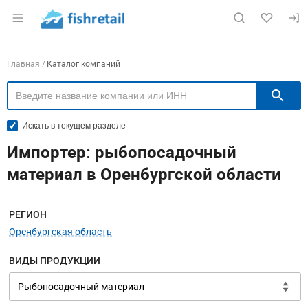
Раздел навигации по сайту fishretail.ru
Навигация по компаниям
Главная
Каталог компаний
П
Искать в текущем разделе
Импортер: рыбопосадочный
материал в Оренбургской области
Меню навигации
РЕГИОН
Оренбургская область
ВИДЫ ПРОДУКЦИИ