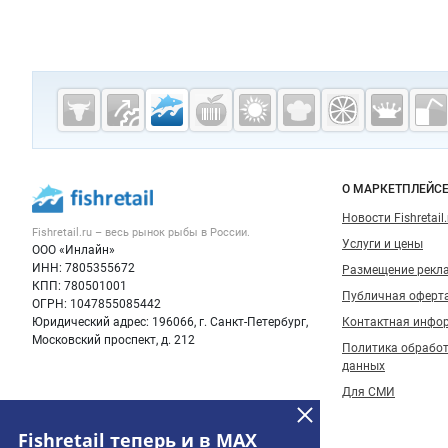
Дополнительная информация
Cсылки на полезные проекты
Fishretail.ru —
рыба,
морепродукты
Важные разделы и контакты
Навигация п
О МАРКЕТПЛЕЙС
Новости Fishretail.
Fishretail.ru – весь
рынок рыбы
в России.
Услуги и цены
ООО «Инлайн»
ИНН: 7805355672
Размещение рекл
КПП: 780501001
Публичная оферт
ОГРН: 1047855085442
Юридический адрес: 196066, г. Санкт-Петербург,
Контактная инфо
Московский проспект, д. 212
Политика обрабо
данных
Для СМИ
Fishretail теперь и в MAX