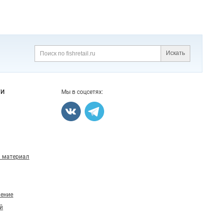
Искать
Поиск
ГИ
Мы в соцсетях:
 материал
ление
й