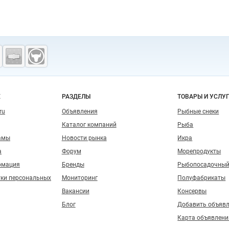
о сайту
Е
РАЗДЕЛЫ
ТОВАРЫ И УСЛУ
ru
Объявления
Рыбные снеки
Каталог компаний
Рыба
амы
Новости рынка
Икра
а
Форум
Морепродукты
рмация
Бренды
Рыбопосадочный
тки персональных
Мониторинг
Полуфабрикаты
Вакансии
Консервы
Блог
Добавить объяв
Карта объявлени