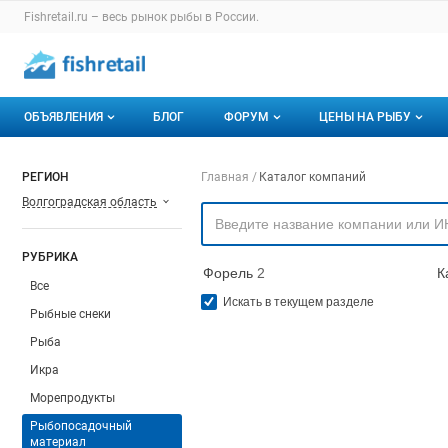
Раздел навигации по сайту fishretail.ru
Fishretail.ru – весь
рынок рыбы
в России.
Авторизация и меню пользователя
Навигация по разделам сайта fishretail.ru
ОБЪЯВЛЕНИЯ
БЛОГ
ФОРУМ
ЦЕНЫ НА РЫБУ
Объявления
Все темы
О мониторингах
Навигация по компа
РЕГИОН
Главная
Каталог компаний
Волгоградская область
Горячее предложение
Избранные
Актуальные мони
Мои объявления
С моим участием
Динамика цен
РУБРИКА
Форель
2
К
Отзывы
Все
Искать в текущем разделе
Рыбные снеки
Рыба
Икра
Морепродукты
Рыбопосадочный
материал