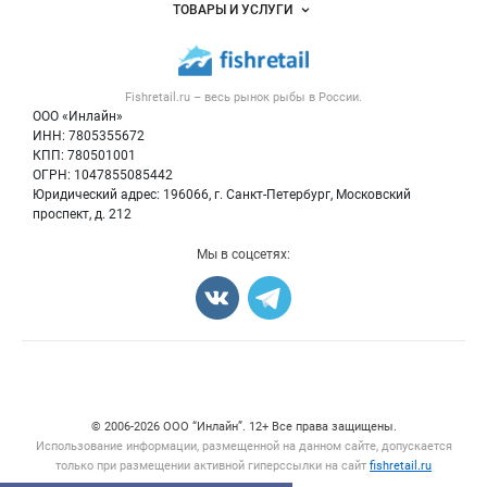
Объявления
ТОВАРЫ И УСЛУГИ
Размещение рекламы
Каталог компаний
Рыбные снеки
Публичная оферта
Новости рынка
Рыба
Контактная информация
Форум
Fishretail.ru – весь
рынок рыбы
в России.
Икра
Политика обработки персональных данных
Бренды
ООО «Инлайн»
Морепродукты
Для СМИ
ИНН: 7805355672
Мониторинг
КПП: 780501001
Рыбопосадочный материал
Вакансии
ОГРН: 1047855085442
Полуфабрикаты
Юридический адрес: 196066, г. Санкт-Петербург, Московский
Блог
Консервы
проспект, д. 212
Добавить объявление
Мы в соцсетях:
Карта объявлений
Счетчики, авторское право, логотипы
© 2006‑2026 ООО “Инлайн”. 12+ Все права защищены.
Использование информации, размещенной на данном сайте, допускается
только при размещении активной гиперссылки на сайт
fishretail.ru