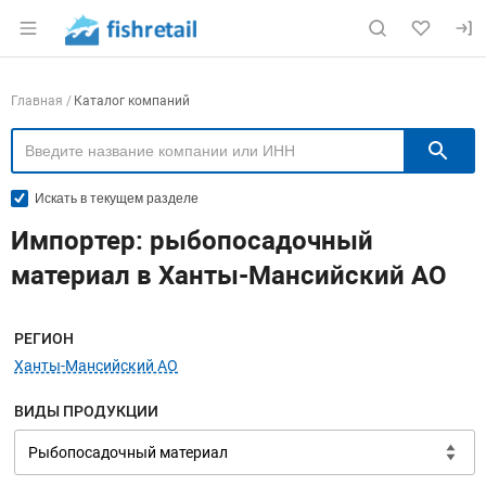
Раздел навигации по сайту fishretail.ru
Навигация по компаниям
Главная
Каталог компаний
П
Искать в текущем разделе
Импортер: рыбопосадочный
материал в Ханты-Мансийский АО
Меню навигации
РЕГИОН
Ханты-Мансийский АО
ВИДЫ ПРОДУКЦИИ