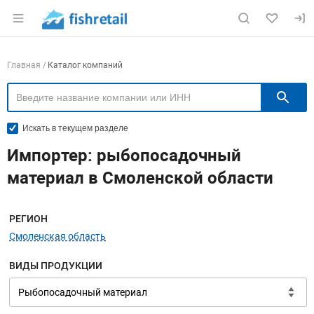
Раздел навигации по сайту fishretail.ru
Навигация по компаниям
Главная
Каталог компаний
П
Искать в текущем разделе
Импортер: рыбопосадочный
материал в Смоленской области
Меню навигации
РЕГИОН
Смоленская область
ВИДЫ ПРОДУКЦИИ