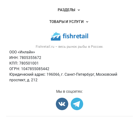
Новости Fishretail.ru
РАЗДЕЛЫ
Услуги и цены
Объявления
ТОВАРЫ И УСЛУГИ
Размещение рекламы
Каталог компаний
Рыбные снеки
Публичная оферта
Новости рынка
Рыба
Контактная информация
Форум
Fishretail.ru – весь
рынок рыбы
в России.
Икра
Политика обработки персональных данных
Бренды
ООО «Инлайн»
Морепродукты
Для СМИ
ИНН: 7805355672
Мониторинг
КПП: 780501001
Рыбопосадочный материал
Вакансии
ОГРН: 1047855085442
Полуфабрикаты
Юридический адрес: 196066, г. Санкт-Петербург, Московский
Блог
Консервы
проспект, д. 212
Добавить объявление
Мы в соцсетях:
Карта объявлений
Счетчики, авторское право, логотипы