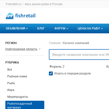
Раздел навигации по сайту fishretail.ru
Fishretail.ru – весь
рынок рыбы
в России.
Авторизация и меню пользователя
Навигация по разделам сайта fishretail.ru
ОБЪЯВЛЕНИЯ
БЛОГ
ФОРУМ
ЦЕНЫ НА РЫБУ
Объявления
Все темы
О мониторингах
Навигация по компа
РЕГИОН
Главная
Каталог компаний
Новгородская область
Горячее предложение
Избранные
Актуальные мони
Мои объявления
С моим участием
Динамика цен
РУБРИКА
Форель
2
К
Отзывы
Все
Искать в текущем разделе
Рыбные снеки
Рыба
Икра
Морепродукты
Рыбопосадочный
материал