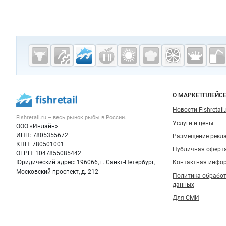
Дополнительная информация
Cсылки на полезные проекты
Fishretail.ru —
рыба,
морепродукты
Важные разделы и контакты
Навигация п
О МАРКЕТПЛЕЙС
Новости Fishretail.
Fishretail.ru – весь
рынок рыбы
в России.
Услуги и цены
ООО «Инлайн»
ИНН: 7805355672
Размещение рекл
КПП: 780501001
Публичная оферт
ОГРН: 1047855085442
Юридический адрес: 196066, г. Санкт-Петербург,
Контактная инфо
Московский проспект, д. 212
Политика обрабо
данных
Для СМИ