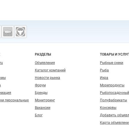
о сайту
Е
РАЗДЕЛЫ
ТОВАРЫ И УСЛУ
ru
Объявления
Рыбные снеки
Каталог компаний
Рыба
амы
Новости рынка
Икра
а
Форум
Морепродукты
рмация
Бренды
Рыбопосадочный
тки персональных
Мониторинг
Полуфабрикаты
Вакансии
Консервы
Блог
Добавить объяв
Карта объявлени