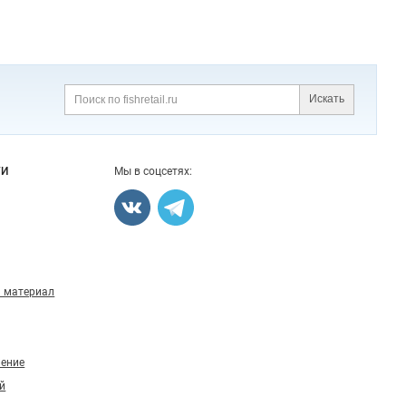
Искать
Поиск
ГИ
Мы в соцсетях:
 материал
ление
й