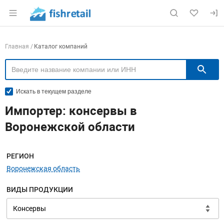
Раздел навигации по сайту fishretail.ru
Навигация по компаниям
Главная
Каталог компаний
П
Искать в текущем разделе
Импортер: консервы в
Воронежской области
Меню навигации
РЕГИОН
Воронежская область
ВИДЫ ПРОДУКЦИИ