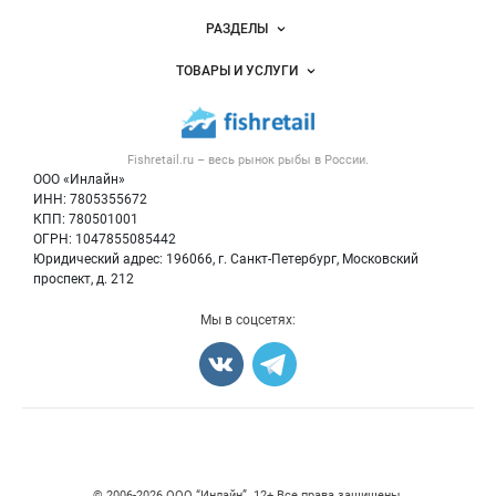
Новости Fishretail.ru
РАЗДЕЛЫ
Услуги и цены
Объявления
ТОВАРЫ И УСЛУГИ
Размещение рекламы
Каталог компаний
Рыбные снеки
Публичная оферта
Новости рынка
Рыба
Контактная информация
Форум
Fishretail.ru – весь
рынок рыбы
в России.
Икра
Политика обработки персональных данных
Бренды
ООО «Инлайн»
Морепродукты
Для СМИ
ИНН: 7805355672
Мониторинг
КПП: 780501001
Рыбопосадочный материал
Вакансии
ОГРН: 1047855085442
Полуфабрикаты
Юридический адрес: 196066, г. Санкт-Петербург, Московский
Блог
Консервы
проспект, д. 212
Добавить объявление
Мы в соцсетях:
Карта объявлений
Счетчики, авторское право, логотипы
© 2006‑2026 ООО “Инлайн”. 12+ Все права защищены.