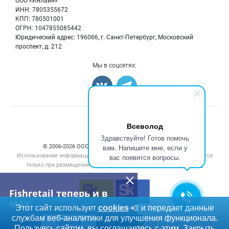
ООО «Инлайн»
Морепродукты
Для СМИ
ИНН: 7805355672
Мониторинг
КПП: 780501001
Рыбопосадочный материал
Вакансии
ОГРН: 1047855085442
Полуфабрикаты
Юридический адрес: 196066, г. Санкт-Петербург, Московский
Блог
Консервы
проспект, д. 212
Добавить объявление
Мы в соцсетях:
Карта объявлений
Счетчики, авторское право, логотипы
Всеволод
Здравствуйте! Готов помочь
вам. Напишите мне, если у
© 2006‑2026 ООО “Инлайн”. 12+ Все права защищены.
Использование информации, размещенной на данном сайте, допускается
вас появятся вопросы.
только при размещении активной гиперссылки на сайт
fishretail.ru
Fishretail теперь и в
MAX
Этот сайт использует
cookies
и передает данные
службам веб-аналитики для улучшения функционала.
ПЕРЕЙТИ
Пользуясь сайтом, вы соглашаетесь с этим.
Закрыть