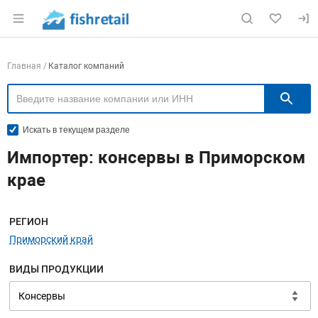
Раздел навигации по сайту fishretail.ru
Навигация по компаниям
Главная
Каталог компаний
П
Искать в текущем разделе
Импортер: консервы в Приморском
крае
Меню навигации
РЕГИОН
Приморский край
ВИДЫ ПРОДУКЦИИ