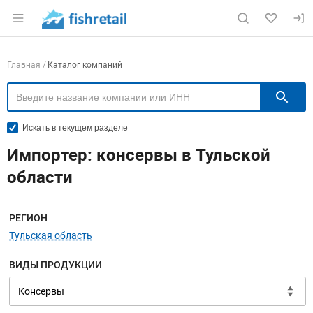
Раздел навигации по сайту fishretail.ru
Навигация по компаниям
Главная
Каталог компаний
П
Искать в текущем разделе
Импортер: консервы в Тульской
области
Меню навигации
РЕГИОН
Тульская область
ВИДЫ ПРОДУКЦИИ