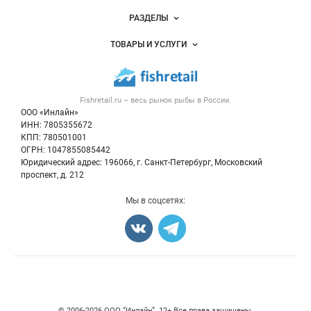
Новости Fishretail.ru
РАЗДЕЛЫ
Услуги и цены
Объявления
ТОВАРЫ И УСЛУГИ
Размещение рекламы
Каталог компаний
Рыбные снеки
Публичная оферта
Новости рынка
Рыба
Контактная информация
Форум
Fishretail.ru – весь
рынок рыбы
в России.
Икра
Политика обработки персональных данных
Бренды
ООО «Инлайн»
Морепродукты
Для СМИ
ИНН: 7805355672
Мониторинг
КПП: 780501001
Рыбопосадочный материал
Вакансии
ОГРН: 1047855085442
Полуфабрикаты
Юридический адрес: 196066, г. Санкт-Петербург, Московский
Блог
Консервы
проспект, д. 212
Добавить объявление
Мы в соцсетях:
Карта объявлений
Счетчики, авторское право, логотипы
© 2006‑2026 ООО “Инлайн”. 12+ Все права защищены.