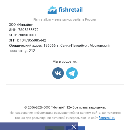
Каталог компаний
Рыбные снеки
Публичная оферта
Новости рынка
Рыба
Контактная информация
Форум
Fishretail.ru – весь
рынок рыбы
в России.
Икра
Политика обработки персональных данных
Бренды
ООО «Инлайн»
Морепродукты
Для СМИ
ИНН: 7805355672
Мониторинг
КПП: 780501001
Рыбопосадочный материал
Вакансии
ОГРН: 1047855085442
Полуфабрикаты
Юридический адрес: 196066, г. Санкт-Петербург, Московский
Блог
Консервы
проспект, д. 212
Добавить объявление
Мы в соцсетях:
Карта объявлений
Счетчики, авторское право, логотипы
© 2006‑2026 ООО “Инлайн”. 12+ Все права защищены.
Использование информации, размещенной на данном сайте, допускается
только при размещении активной гиперссылки на сайт
fishretail.ru