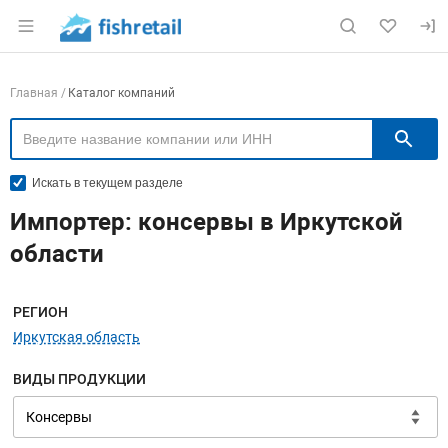
Раздел навигации по сайту fishretail.ru
Навигация по компаниям
Главная
Каталог компаний
П
Искать в текущем разделе
Импортер: консервы в Иркутской
области
Меню навигации
РЕГИОН
Иркутская область
ВИДЫ ПРОДУКЦИИ