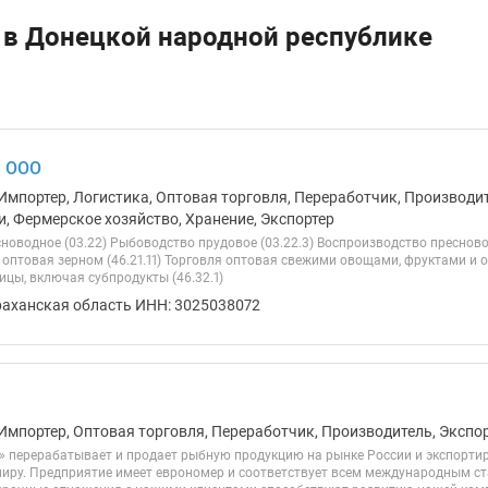
 в Донецкой народной республике
, ООО
Импортер, Логистика, Оптовая торговля, Переработчик, Производит
и, Фермерское хозяйство, Хранение, Экспортер
новодное (03.22) Рыбоводство прудовое (03.22.3) Воспроизводство преснов
я оптовая зерном (46.21.11) Торговля оптовая свежими овощами, фруктами и о
цы, включая субпродукты (46.32.1)
раханская область ИНН: 3025038072
Импортер, Оптовая торговля, Переработчик, Производитель, Экспо
 перерабатывает и продает рыбную продукцию на рынке России и экспортируе
миру. Предприятие имеет еврономер и соответствует всем международным с