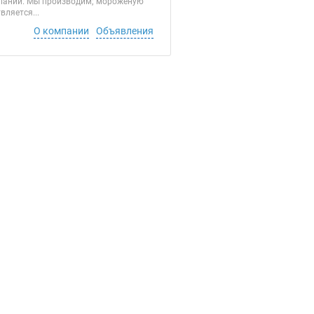
мпании. Мы производим; мороженую
ляется...
О компании
Объявления