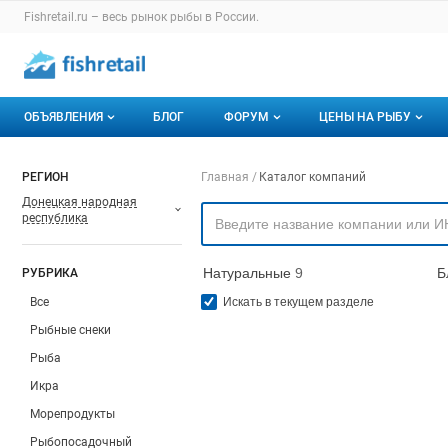
Раздел навигации по сайту fishretail.ru
Fishretail.ru – весь
рынок рыбы
в России.
Авторизация и меню пользователя
Навигация по разделам сайта fishretail.ru
ОБЪЯВЛЕНИЯ
БЛОГ
ФОРУМ
ЦЕНЫ НА РЫБУ
Объявления
Все темы
О мониторингах
Навигация по компа
РЕГИОН
Главная
Каталог компаний
Донецкая народная
Горячее предложение
Избранные
Актуальные мони
республика
Мои объявления
С моим участием
Динамика цен
Натуральные
9
Б
РУБРИКА
Отзывы
Все
Искать в текущем разделе
Рыбные снеки
Рыба
Икра
Морепродукты
Рыбопосадочный