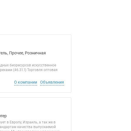
ель, Прочее, Розничная
одных биоресурсов искусственное
рехами (46.31.1) Торговля оптовая
О компании
Объявления
ртер
т в Европу, Израиль, а так же в
тандартам качества выпускаемой