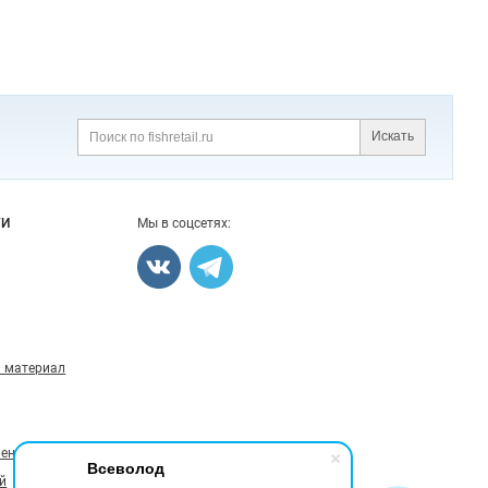
Искать
Поиск
ГИ
Мы в соцсетях:
 материал
ление
Всеволод
й