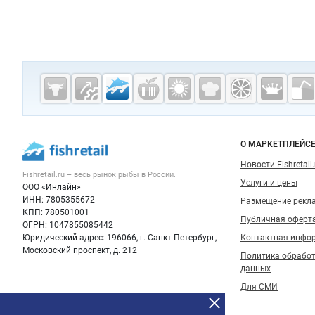
Дополнительная информация
Cсылки на полезные проекты
Fishretail.ru —
рыба,
морепродукты
Важные разделы и контакты
Навигация п
О МАРКЕТПЛЕЙС
Новости Fishretail.
Fishretail.ru – весь
рынок рыбы
в России.
Услуги и цены
ООО «Инлайн»
ИНН: 7805355672
Размещение рекл
КПП: 780501001
Публичная оферт
ОГРН: 1047855085442
Юридический адрес: 196066, г. Санкт-Петербург,
Контактная инфо
Московский проспект, д. 212
Политика обрабо
данных
Для СМИ