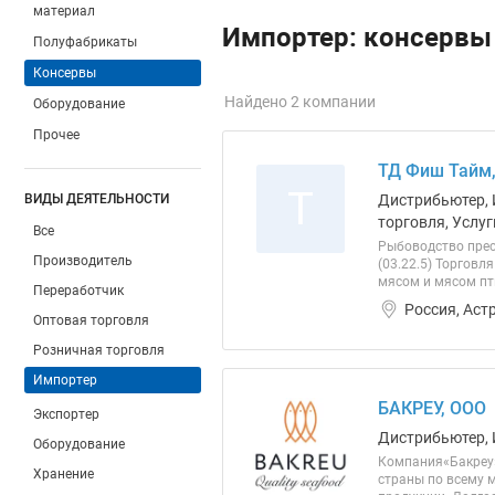
материал
Импортер: консервы
Полуфабрикаты
Консервы
Найдено 2 компании
Оборудование
Прочее
ТД Фиш Тайм
Т
ВИДЫ ДЕЯТЕЛЬНОСТИ
Дистрибьютер, 
торговля, Услуг
Все
Рыбоводство прес
Производитель
(03.22.5) Торговл
мясом и мясом пти
Переработчик
Россия, Аст
Оптовая торговля
Розничная торговля
Импортер
БАКРЕУ, ООО
Экспортер
Дистрибьютер, 
Оборудование
Компания«Бакреу»
Хранение
страны по всему 