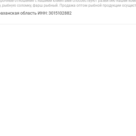
срочные отношения с нашими клиентами способствуют развитию нашей ко
е, рыбную соломку, фарш рыбный. Продажа оптом рыбной продукции осуществ
раханская область ИНН: 3015102882