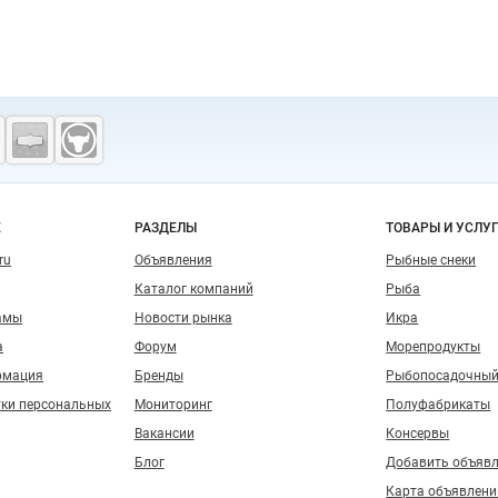
о сайту
Е
РАЗДЕЛЫ
ТОВАРЫ И УСЛУ
ru
Объявления
Рыбные снеки
Каталог компаний
Рыба
амы
Новости рынка
Икра
а
Форум
Морепродукты
рмация
Бренды
Рыбопосадочный
тки персональных
Мониторинг
Полуфабрикаты
Вакансии
Консервы
Блог
Добавить объяв
Карта объявлени