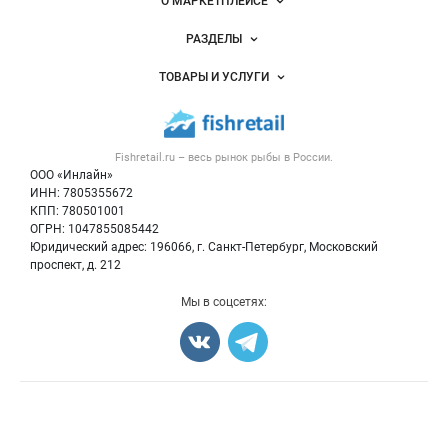
Важные разделы и контакты
Навигация по сайту
О МАРКЕТПЛЕЙСЕ
Новости Fishretail.ru
РАЗДЕЛЫ
Услуги и цены
Объявления
ТОВАРЫ И УСЛУГИ
Размещение рекламы
Каталог компаний
Рыбные снеки
Публичная оферта
Новости рынка
Рыба
Контактная информация
Форум
Fishretail.ru – весь
рынок рыбы
в России.
Икра
Политика обработки персональных данных
Бренды
ООО «Инлайн»
Морепродукты
Для СМИ
ИНН: 7805355672
Мониторинг
КПП: 780501001
Рыбопосадочный материал
Вакансии
ОГРН: 1047855085442
Полуфабрикаты
Юридический адрес: 196066, г. Санкт-Петербург, Московский
Блог
Консервы
проспект, д. 212
Добавить объявление
Мы в соцсетях:
Карта объявлений
Счетчики, авторское право, логотипы