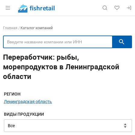
Раздел навигации по сайту fishretail.ru
Навигация по компаниям
Главная
Каталог компаний
П
Переработчик: рыбы,
морепродуктов в Ленинградской
области
Меню навигации
РЕГИОН
Ленинградская область
ВИДЫ ПРОДУКЦИИ