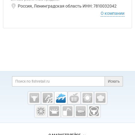
Россия, Ленинградская область ИНН: 7810032042
О компании
Дополнительная информация
Поиск по сайту и ссы
Искать
Cсылки на полезные проекты
Fishretail.ru —
рыба,
морепродукты