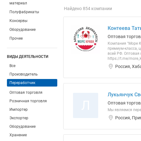
материал
Найдено 854 компании
Полуфабрикаты
Консервы
Контеева Тат
Оборудование
Оптовая торгов
Прочее
Компания "Море К
премиум-класса, 
всей РФ. Оптовая
ВИДЫ ДЕЯТЕЛЬНОСТИ
https://t.me/more
Все
Россия, Хаб
Производитель
Переработчик
Оптовая торговля
Лукьянчук Св
Л
Розничная торговля
Оптовая торгов
Импортер
Мы являемся пере
Россия, При
Экспортер
Оборудование
Хранение