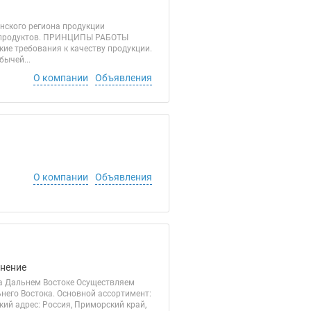
нского региона продукции
орепродуктов. ПРИНЦИПЫ РАБОТЫ
ие требования к качеству продукции.
ычей...
О компании
Объявления
О компании
Объявления
анение
а Дальнем Востоке Осуществляем
него Востока. Основной ассортимент:
ский адрес: Россия, Приморский край,