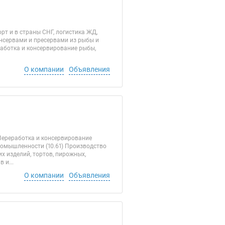
рт и в страны СНГ, логистика ЖД,
онсервами и пресервами из рыбы и
работка и консервирование рыбы,
О компании
Объявления
Переработка и консервирование
ромышленности (10.61) Производство
х изделий, тортов, пирожных,
 и...
О компании
Объявления