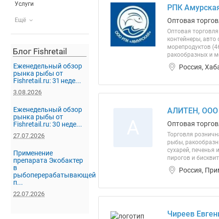
Услуги
РПК Амурска
Ещё
Оптовая торгов
Оптовая торговля 
контейнеры, авто
морепродуктов (46
Блог Fishretail
ракообразных и мо
Еженедельный обзор
Россия, Хаб
рынка рыбы от
Fishretail.ru: 31 неде...
3.08.2026
Еженедельный обзор
АЛИТЕН, ООО
рынка рыбы от
А
Оптовая торгов
Fishretail.ru: 30 неде...
Торговля розничн
27.07.2026
рыбы, ракообразн
сухарей, печенья 
Применение
пирогов и бисквит
препарата Экобактер
в
Россия, При
рыбоперерабатывающей
п...
22.07.2026
Чиреев Евген