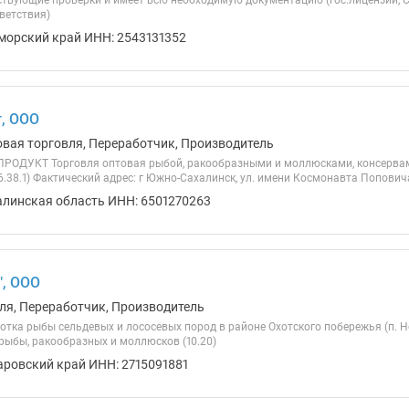
ствующие проверки и имеет всю необходимую документацию (гос.лицензии, 
ветствия)
морский край ИНН: 2543131352
, ООО
овая торговля, Переработчик, Производитель
РОДУКТ Торговля оптовая рыбой, ракообразными и моллюсками, консервам
.38.1) Фактический адрес: г Южно-Сахалинск, ул. имени Космонавта Поповича,
алинская область ИНН: 6501270263
", ООО
ля, Переработчик, Производитель
отка рыбы сельдевых и лососевых пород в районе Охотского побережья (п. Н
рыбы, ракообразных и моллюсков (10.20)
аровский край ИНН: 2715091881