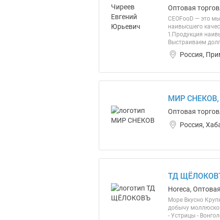
Оптовая торгов
CEOFooD — это мы
наивысшего качес
1.Продукция наив
Выстраиваем долг
Россия, При
МИР СНЕКОВ,
Оптовая торгов
Россия, Хаб
ТД ЩЁЛОКОВ
Horeca, Оптова
Море Вкусно Круп
добычу моллюсков
- Устрицы - Вонго