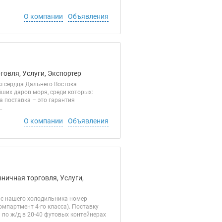
О компании
Объявления
говля, Услуги, Экспортер
з сердца Дальнего Востока –
ших даров моря, среди которых:
а поставка – это гарантия
.
О компании
Объявления
зничная торговля, Услуги,
 с нашего холодильника номер
омпартмент 4-го класса). Поставку
по ж/д в 20-40 футовых контейнерах