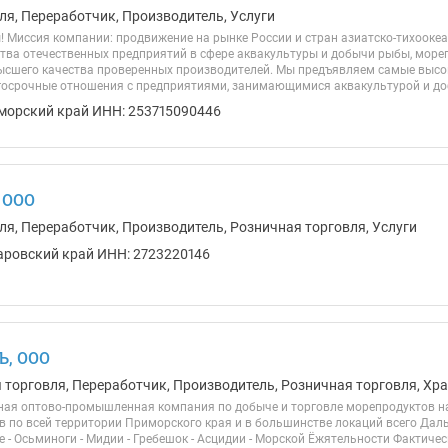
ля, Переработчик, Производитель, Услуги
! Миссия компании: продвижение на рынке России и стран азиатско-тихоокеа
тва отечественных предприятий в сфере аквакультуры и добычи рыбы, м
ысшего качества проверенных производителей. Мы предъявляем самые высок
осрочные отношения с предприятиями, занимающимися аквакультурой и доб
морский край ИНН: 253715090446
 ООО
ля, Переработчик, Производитель, Розничная торговля, Услуги
аровский край ИНН: 2723220146
Ъ, ООО
я торговля, Переработчик, Производитель, Розничная торговля, Хр
ная оптово-промышленная компания по добыче и торговле морепродуктов н
 по всей территории Приморского края и в большинстве локаций всего Даль
ле - Осьминоги - Мидии - Гребешок - Асцидии - Морской Ёжятельности Фактиче