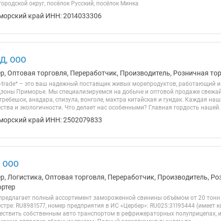
ородской округ, посёлок Русский, посёлок Минка
морский край ИНН: 2014033306
Д, ООО
р, Оптовая торговля, Переработчик, Производитель, Розничная тор
-trade* – это ваш надежный поставщик живых морепродуктов, работающий и
дзоны Приморье. Мы специализируемся на добыче и оптовой продаже свежай
гребешок, анадара, спизула, вонголе, мактра китайская и гуидак. Каждая наш
тва и экологичности. Что делает нас особенными? Главная гордость нашей..
морский край ИНН: 2502079833
 ООО
р, Логистика, Оптовая торговля, Переработчик, Производитель, Ро
ортер
 предлагает полный ассортимент замороженной свинины объёмом от 20 тонн
стре: RU8981577, номер предприятия в ИС «Цербер»: RU025:31195444 (имеет к
ествить собственным авто транспортом в рефрижераторных полуприцепах, и 