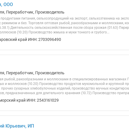
я, ООО
ля, Переработчик, Производитель
продуктами питания, сельхозпродукцией на экспорт, сельхозтехника на экспо
 с режимом и без. Торговля оптовая рыбой, ракообразными и моллюсками, к
.38.1) Деятельность сельскохозяйственная после сбора урожая (01.63) Пере
ллюсков (10.20) Производство жмыха и муки тонкого и грубого...
аровский край ИНН: 2703096490
ля, Переработчик, Производитель
ая рыбой, ракообразными и моллюсками в специализированных магазинах 
ых и моллюсков (10.20) Производство продуктов мукомольной и крупяной п
и прочих сухарных хлебобулочных изделий, производство мучных кондитерски
ов, предназначенных для длительного хранения (10.72) Производство приправ
морский край ИНН: 2543161029
ий Юрьевич, ИП