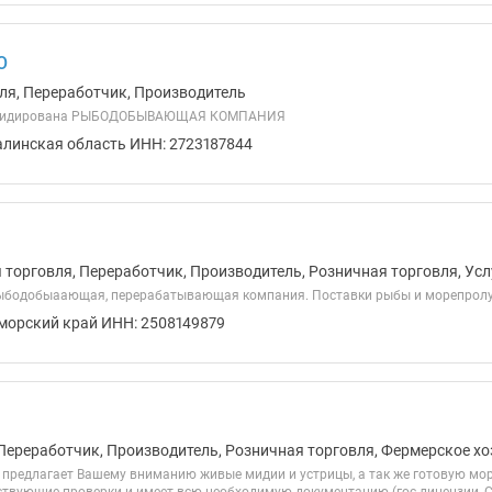
О
ля, Переработчик, Производитель
квидирована РЫБОДОБЫВАЮЩАЯ КОМПАНИЯ
алинская область ИНН: 2723187844
я торговля, Переработчик, Производитель, Розничная торговля, Ус
рыбодобыаающая, перерабатывающая компания. Поставки рыбы и морепролу
морский край ИНН: 2508149879
Переработчик, Производитель, Розничная торговля, Фермерское хо
редлагает Вашему вниманию живые мидии и устрицы, а так же готовую мор