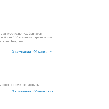
тво авторских полуфабрикатов
ов, более 300 активных партнеров по
телей. Telegram
О компании
Объявления
морского гребешка, устрицы.
О компании
Объявления