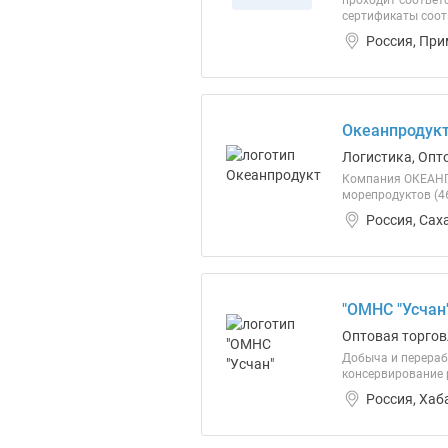
проходит соответ
сертификаты соот
Россия, При
Океанпродукт
Логистика, Опт
Компания ОКЕАНП
морепродуктов (46
Россия, Сах
"ОМНС "Усчан
Оптовая торгов
Добыча и перераб
консервирование 
Россия, Хаб