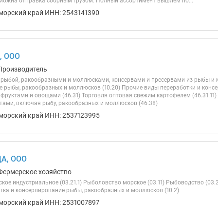
зможна отправка сборным грузом. Полный ассортимент вышлем по...
морский край ИНН: 2543141390
, ООО
Производитель
 рыбой, ракообразными и моллюсками, консервами и пресервами из рыбы и м
е рыбы, ракообразных и моллюсков (10.20) Прочие виды переработки и консе
 фруктами и овощами (46.31) Торговля оптовая свежим картофелем (46.31.11
ами, включая рыбу, ракообразных и моллюсков (46.38)
морский край ИНН: 2537123995
А, ООО
Фермерское хозяйство
кое индустриальное (03.21.1) Рыболовство морское (03.11) Рыбоводство (03
отка и консервирование рыбы, ракообразных и моллюсков (10.2)
морский край ИНН: 2531007897