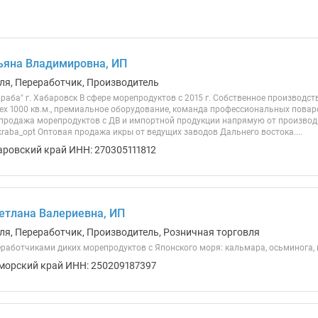
ьяна Владимировна, ИП
ля, Переработчик, Производитель
раба" г. Хабаровск В сфере морепродуктов с 2015 г. Собственное производс
цех 1000 кв.м., премиальное оборудование, команда профессиональных повар
 продажа морепродуктов с ДВ и импортной продукции напрямую от производи
_kraba_opt Оптовая продажа икры от ведущих заводов Дальнего востока....
аровский край ИНН: 270305111812
етлана Валериевна, ИП
ля, Переработчик, Производитель, Розничная торговля
работчиками диких морепродуктов с Японского моря: кальмара, осьминога, 
морский край ИНН: 250209187397