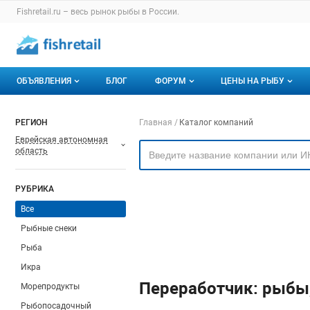
Раздел навигации по сайту fishretail.ru
Fishretail.ru – весь
рынок рыбы
в России.
Авторизация и меню пользователя
Навигация по разделам сайта fishretail.ru
ОБЪЯВЛЕНИЯ
БЛОГ
ФОРУМ
ЦЕНЫ НА РЫБУ
Объявления
Все темы
О мониторингах
Навигация по компа
РЕГИОН
Главная
Каталог компаний
Еврейская автономная
Горячее предложение
Избранные
Актуальные мони
область
Мои объявления
С моим участием
Динамика цен
РУБРИКА
Отзывы
Все
Рыбные снеки
Рыба
Икра
Переработчик: рыбы
Морепродукты
Рыбопосадочный