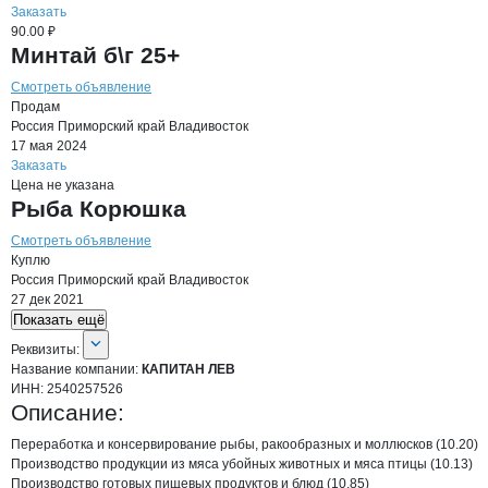
Заказать
90.00 ₽
Минтай б\г 25+
Смотреть объявление
Продам
Россия
Приморский край
Владивосток
17 мая 2024
Заказать
Цена не указана
Рыба Корюшка
Смотреть объявление
Куплю
Россия
Приморский край
Владивосток
27 дек 2021
Показать ещё
О компании
КАПИТАН ЛЕВ
Реквизиты
компании
КАПИТАН ЛЕВ
Реквизиты:
Название компании:
КАПИТАН ЛЕВ
ИНН:
2540257526
Описание:
Переработка и консервирование рыбы, ракообразных и моллюсков (10.20)

Производство продукции из мяса убойных животных и мяса птицы (10.13)

Производство готовых пищевых продуктов и блюд (10.85)
