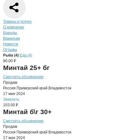
Навигация по странице
компании
КАП
Товары и услуги
О компании
Бренды
Вакансии
Новости
Отзывы
Продукция
КАПИТАН ЛЕВ, ООО
Навигация по продуктам
компании
КАПИТА
Рыба (4)
Еда (4)
90.00 ₽
Минтай 25+ бг
Смотреть объявление
Продам
Россия
Приморский край
Владивосток
17 мая 2024
Заказать
103.00 ₽
Минтай б\г 30+
Смотреть объявление
Продам
Россия
Приморский край
Владивосток
17 мая 2024