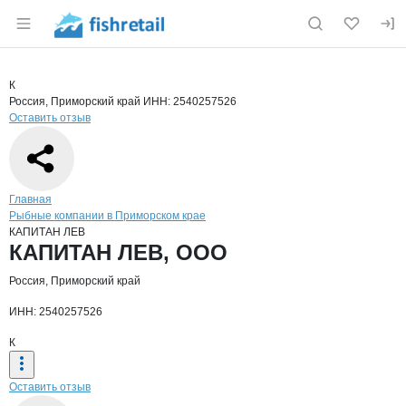
Раздел навигации по сайту fishretail.ru
Краткая информация о компании
КАПИ
Страница компании
КАПИТАН 
Страница компании
КАПИТАН ЛЕВ, ООО
К
Россия, Приморский край
ИНН: 2540257526
Оставить отзыв
Навигация по сайту
Главная
Рыбные компании в Приморском крае
КАПИТАН ЛЕВ
Основная информация о компании
КАПИТАН ЛЕВ, ООО
Россия, Приморский край
ИНН: 2540257526
К
Оставить отзыв