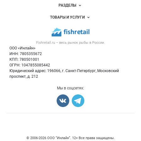
Новости Fishretail.ru
РАЗДЕЛЫ
Услуги и цены
Объявления
ТОВАРЫ И УСЛУГИ
Размещение рекламы
Каталог компаний
Рыбные снеки
Публичная оферта
Новости рынка
Рыба
Контактная информация
Форум
Fishretail.ru – весь
рынок рыбы
в России.
Икра
Политика обработки персональных данных
Бренды
ООО «Инлайн»
Морепродукты
Для СМИ
ИНН: 7805355672
Мониторинг
КПП: 780501001
Рыбопосадочный материал
Вакансии
ОГРН: 1047855085442
Полуфабрикаты
Юридический адрес: 196066, г. Санкт-Петербург, Московский
Блог
Консервы
проспект, д. 212
Добавить объявление
Мы в соцсетях:
Карта объявлений
Счетчики, авторское право, логотипы
© 2006‑2026 ООО “Инлайн”. 12+ Все права защищены.