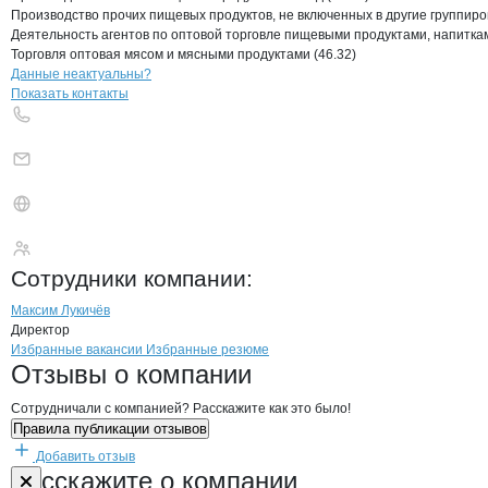
Производство прочих пищевых продуктов, не включенных в другие группировк
Деятельность агентов по оптовой торговле пищевыми продуктами, напиткам
Торговля оптовая мясом и мясными продуктами (46.32)
Контакты
компании
КАПИТАН ЛЕВ
+7(800)000-00-..
Данные неактуальны?
Показать контакты
КАПИТАН ЛЕВ
Сотрудники
компании
:
Максим Лукичёв
Директор
Бренды
Вакансии в
компани
КАПИТАН ЛЕВ
КАПИТАН ЛЕВ
Избранные вакансии
Избранные резюме
Новости o
КАПИТАН ЛЕВ, ООО
КАПИТАН ЛЕВ
Отзывы
о компании
Сотрудничали с компанией? Расскажите как это было!
Правила публикации отзывов
Добавить отзыв
Форма обратной связи о неточностях н
КАПИТАН ЛЕВ
Расскажите
о компании