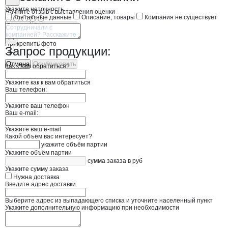
Укажите неточность
Начните отзыв с выставления оценки
Контактные данные
Описание, товары
Компания не существует
Отмена
Опубликовать
Прикрепить фото
Запрос продукции:
Отмена
Опубликовать
Как к вам обратиться?
Укажите как к вам обратиться
Ваш телефон:
Укажите ваш телефон
Ваш e-mail:
Укажите ваш e-mail
Какой объём вас интересует?
укажите объём партии
Укажите объём партии
сумма заказа в руб
Укажите сумму заказа
Нужна доставка
Введите адрес доставки
Выберите адрес из выпадающего списка и уточните населенный пункт
Укажите дополнительную информацию при необходимости