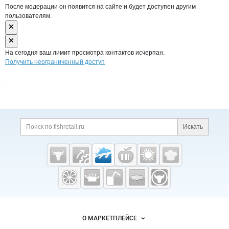
После модерации он появится на сайте и будет доступен другим
пользователям.
На сегодня ваш лимит просмотра контактов исчерпан.
Получить неограниченный доступ
Дополнительная информация
Поиск по сайту и ссы
Искать
Cсылки на полезные проекты
Fishretail.ru —
рыба,
морепродукты
Важные разделы и контакты
Навигация по сайту
О МАРКЕТПЛЕЙСЕ