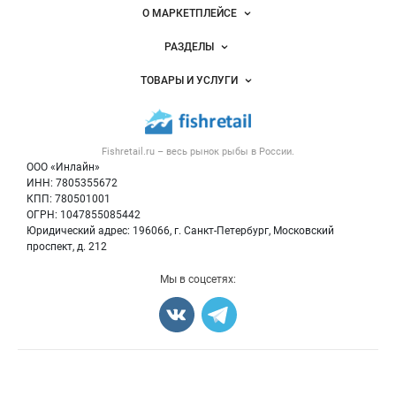
Важные разделы и контакты
Навигация по сайту
О МАРКЕТПЛЕЙСЕ
Новости Fishretail.ru
РАЗДЕЛЫ
Услуги и цены
Объявления
ТОВАРЫ И УСЛУГИ
Размещение рекламы
Каталог компаний
Рыбные снеки
Публичная оферта
Новости рынка
Рыба
Контактная информация
Форум
Fishretail.ru – весь
рынок рыбы
в России.
Икра
Политика обработки персональных данных
Бренды
ООО «Инлайн»
Морепродукты
Для СМИ
ИНН: 7805355672
Мониторинг
КПП: 780501001
Рыбопосадочный материал
Вакансии
ОГРН: 1047855085442
Полуфабрикаты
Юридический адрес: 196066, г. Санкт-Петербург, Московский
Блог
Консервы
проспект, д. 212
Добавить объявление
Мы в соцсетях:
Карта объявлений
Счетчики, авторское право, логотипы