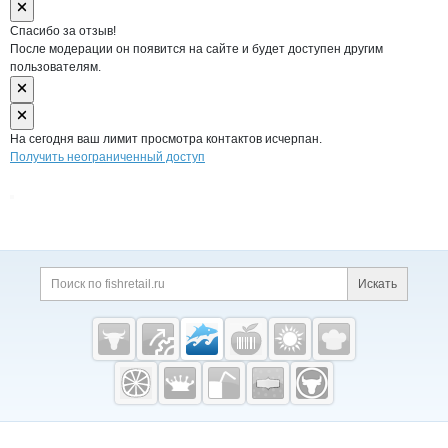
Спасибо за отзыв!
После модерации он появится на сайте и будет доступен другим
пользователям.
На сегодня ваш лимит просмотра контактов исчерпан.
Получить неограниченный доступ
Дополнительная информация
Поиск по сайту и ссы
Искать
Cсылки на полезные проекты
Fishretail.ru —
рыба,
морепродукты