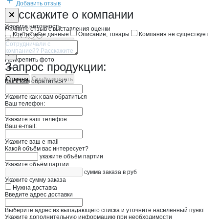
Добавить отзыв
Форма обратной связи о неточностях н
РПК Амурская
Расскажите
о компании
Укажите неточность
Начните отзыв с выставления оценки
Контактные данные
Описание, товары
Компания не существует
Отмена
Опубликовать
Прикрепить фото
Запрос продукции:
Отмена
Опубликовать
Как к вам обратиться?
Укажите как к вам обратиться
Ваш телефон:
Укажите ваш телефон
Ваш e-mail:
Укажите ваш e-mail
Какой объём вас интересует?
укажите объём партии
Укажите объём партии
сумма заказа в руб
Укажите сумму заказа
Нужна доставка
Введите адрес доставки
Выберите адрес из выпадающего списка и уточните населенный пункт
Укажите дополнительную информацию при необходимости