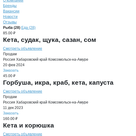
О компании
Бренды
Вакансии
Новости
Отзывы
Продукция
РПК Амурская, ООО
Навигация по продуктам
компании
РПК Аму
Рыба (28)
Еда (28)
85.00 ₽
Кета, судак, щука, сазан, сом
Смотреть объявление
Продам
Россия
Хабаровский край
Комсомольск-на-Амуре
20 фев 2024
Заказать
45.00 ₽
Горбуша, икра, краб, кета, капуста
Смотреть объявление
Продам
Россия
Хабаровский край
Комсомольск-на-Амуре
11 дек 2023
Заказать
160.00 ₽
Кета и корюшка
Смотреть объявление