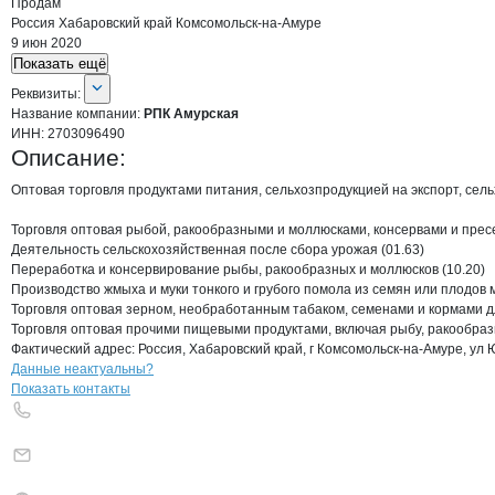
Продам
Россия
Хабаровский край
Комсомольск-на-Амуре
9 июн 2020
Показать ещё
О компании
РПК Амурская
Реквизиты
компании
РПК Амурская
Реквизиты:
Название компании:
РПК Амурская
ИНН:
2703096490
Описание:
Оптовая торговля продуктами питания, сельхозпродукцией на экспорт, сельх
Торговля оптовая рыбой, ракообразными и моллюсками, консервами и пресе
Деятельность сельскохозяйственная после сбора урожая (01.63)

Переработка и консервирование рыбы, ракообразных и моллюсков (10.20)

Производство жмыха и муки тонкого и грубого помола из семян или плодов ма
Торговля оптовая зерном, необработанным табаком, семенами и кормами дл
Торговля оптовая прочими пищевыми продуктами, включая рыбу, ракообразн
Фактический адрес: Россия, Хабаровский край, г Комсомольск-на-Амуре, ул 
Контакты
компании
РПК Амурская
+7(800)000-00-..
Данные неактуальны?
Показать контакты