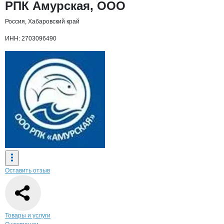
Основная информация о компании
РПК Амурская, ООО
Россия, Хабаровский край
ИНН: 2703096490
Оставить отзыв
Навигация по странице
компании
РПК 
Товары и услуги