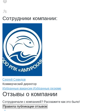
РПК Амурская
Сотрудники
компании
:
Сергей Севидов
Коммерческий директор
Бренды
Вакансии в
компани
РПК Амурская
РПК Амурская
Избранные вакансии
Избранные резюме
Новости o
РПК Амурская, ООО
РПК Амурская
Отзывы
о компании
Сотрудничали с компанией? Расскажите как это было!
Правила публикации отзывов