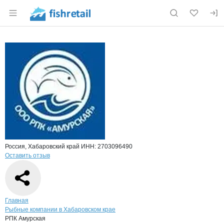
Раздел навигации по сайту fishretail.ru
Краткая информация о компании
РПК 
Страница компании
РПК Амур
Страница компании
РПК Амурская, ООО
Россия, Хабаровский край
ИНН: 2703096490
Оставить отзыв
Навигация по сайту
Главная
Рыбные компании в Хабаровском крае
РПК Амурская