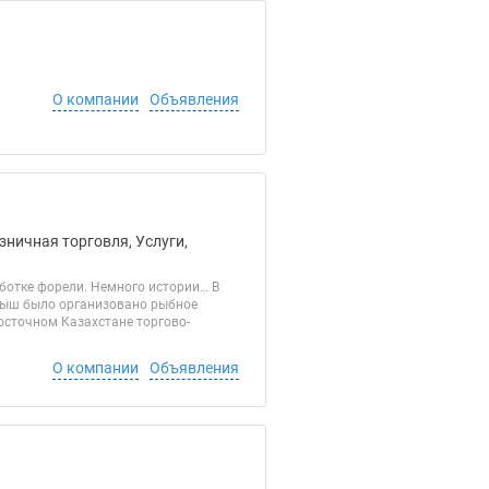
О компании
Объявления
зничная торговля, Услуги,
отке форели. Немного истории… В
ртыш было организовано рыбное
осточном Казахстане торгово-
О компании
Объявления