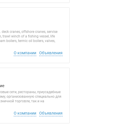
 deck cranes, offshore cranes, servise
rawl winch of a fishing vessel, life
m boilers, termic oil boilers, valves,
О компании
Объявления
ние
вые сети, рестораны, приусадебные
ему, организованную специально для
ничной торговле, так и на
О компании
Объявления