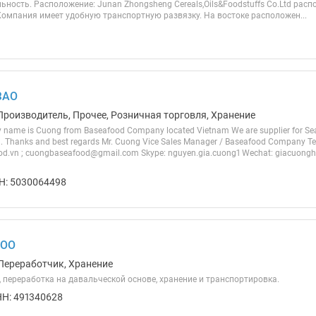
ность. Расположение: Junan Zhongsheng Cereals,Oils&Foodstuffs Co.Ltd рас
Компания имеет удобную транспортную развязку. На востоке расположен...
ЗАО
Производитель, Прочее, Розничная торговля, Хранение
 name is Cuong from Baseafood Company located Vietnam We are supplier for Se
. Thanks and best regards Mr. Cuong Vice Sales Manager / Baseafood Company Te
.vn ; cuongbaseafood@gmail.com Skype: nguyen.gia.cuong1 Wechat: giacuongh
Н: 5030064498
ООО
Переработчик, Хранение
 переработка на давальческой основе, хранение и транспортировка.
Н: 491340628