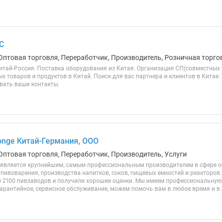
C
Оптовая торговля, Переработчик, Производитель, Розничная торгов
итай-Россия. Поставка оборудования из Китая. Организация СП(совместных 
 товаров и продуктов в Китай. Поиск для вас партнера и клиентов в Китае. 7_
вать ваши контакты.
nge Китай-Германия, ООО
Оптовая торговля, Переработчик, Производитель, Услуги
вляется крупнейшим, самым профессиональным производителем в сфере о
ивоварения, производства напитков, соков, пищевых емкостей и реакторов. 
 2100 пивзаводов и получили хорошие оценки. Мы имеем профессиональную
арантийное, сервисное обслуживание, можем помочь вам в любое время и в..