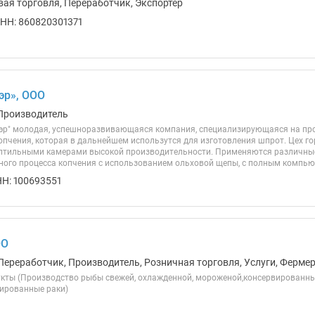
вая торговля, Переработчик, Экспортер
НН: 860820301371
эр», ООО
Производитель
р" молодая, успешноразвивающаяся компания, специализирующаяся на про
копчения, которая в дальнейшем использутся для изготовления шпрот. Цех 
тильными камерами высокой производительности. Применяются различные
ого процесса копчения с использованием ольховой щепы, с полным компью
Н: 100693551
ОО
Переработчик, Производитель, Розничная торговля, Услуги, Ферме
кты (Производство рыбы свежей, охлажденной, мороженой,консервированные
вированные раки)