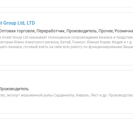
t Group Ltd, LTD
Оптовая торговля, Переработчик, Производитель, Прочее, Рознична
s Invest Group Ltd оказывает полноценное сопровождение бизнеса и предста
ритории Южно Азиатского региона, Китай, Гонконг, Южная Корея, Индия и т.д
шего бизнеса, готовый взять на себя всю работу по функционированию Вашей
Производитель
тво, экспорт мороженной рыбы Сардинелла, Кефаль, Лист и др. Производств
я