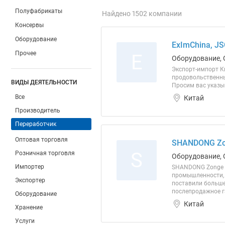
Полуфабрикаты
Найдено 1502 компании
Консервы
Оборудование
ExImChina, JS
Прочее
E
Оборудование, 
Экспорт-импорт К
продовольственных
ВИДЫ ДЕЯТЕЛЬНОСТИ
Просим вас указы
Все
Китай
Производитель
Переработчик
Оптовая торговля
SHANDONG Zo
S
Розничная торговля
Оборудование, 
Импортер
SHANDONG Zonge я
промышленности, п
Экспортер
поставили больше
послепродажное г
Оборудование
Китай
Хранение
Услуги