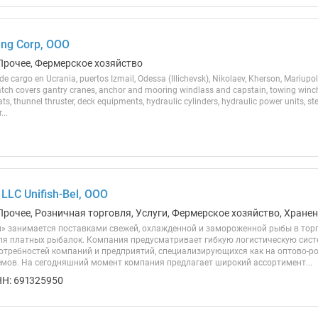
ing Corp, ООО
Прочее, Фермерское хозяйство
 cargo en Ucrania, puertos Izmail, Odessa (Illichevsk), Nikolaev, Kherson, Mariupol.
tch covers gantry cranes, anchor and mooring windlass and capstain, towing winch, t
s, thunnel thruster, deck equipments, hydraulic cylinders, hydraulic power units, stea
..
LC Unifish-Bel, ООО
Прочее, Розничная торговля, Услуги, Фермерское хозяйство, Хране
 занимается поставками свежей, охлажденной и замороженной рыбы в торго
ля платных рыбалок. Компания предусматривает гибкую логистическую сист
отребностей компаний и предприятий, специализирующихся как на оптово-роз
мов. На сегодняшний момент компания предлагает широкий ассортимент...
Н: 691325950