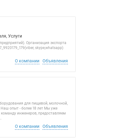
ля, Услуги
предприятий). Организация экспорта
9920179_179(viber, skype,whatsapp)
О компании
Объявления
борудования для пищевой, молочной,
Наш опыт - более 18 лет Мы уже
 команду инженеров, предоставляем
.
О компании
Объявления