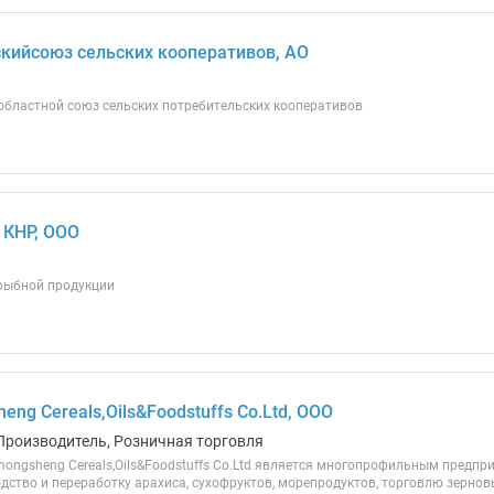
ийсоюз сельских кооперативов, АО
бластной союз сельских потребительских кооперативов
, КНР, ООО
 рыбной продукции
eng Cereals,Oils&Foodstuffs Co.Ltd, ООО
Производитель, Розничная торговля
hongsheng Cereals,Oils&Foodstuffs Co.Ltd является многопрофильным предпр
дство и переработку арахиса, сухофруктов, морепродуктов, торговлю зерно