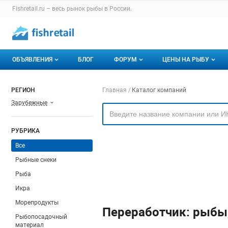
Раздел навигации по сайту fishretail.ru
Fishretail.ru – весь
рынок рыбы
в России.
Авторизация и меню пользователя
Навигация по разделам сайта fishretail.ru
ОБЪЯВЛЕНИЯ
БЛОГ
ФОРУМ
ЦЕНЫ НА РЫБУ
Объявления
Все темы
О мониторингах
Навигация по компа
РЕГИОН
Главная
Каталог компаний
Зарубежные
Горячее предложение
Избранные
Актуальные мони
Мои объявления
С моим участием
Динамика цен
РУБРИКА
Отзывы
Все
Рыбные снеки
Рыба
Икра
Морепродукты
Переработчик: рыбы
Рыбопосадочный
материал