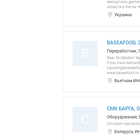
импортную деятель
области в Китае. 
Украина
BASEAFOOD, 
B
Переработчик, 
Dear Sir/Madam My
if you have demand
ngcuong@baseafood
www.baseafood.vn
Вьетнам ИН
СМК БАРГА, 
С
Оборудование, 
Оптовая торговля,
Беларусь ИН