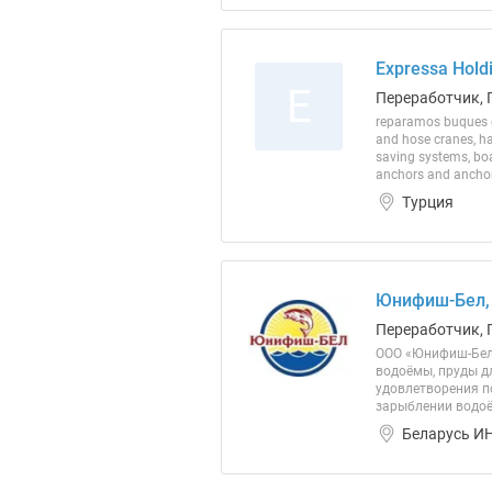
Expressa Hold
E
Переработчик, 
reparamos buques de
and hose cranes, ha
saving systems, boat
anchors and anchor.
Турция
Юнифиш-Бел, L
Переработчик, 
ООО «Юнифиш-Бел»
водоёмы, пруды д
удовлетворения п
зарыблении водоё
Беларусь ИН