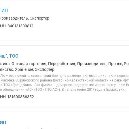
, ИП
Производитель, Экспортер
НН: 840131300812
иш", ТОО
тика, Оптовая торговля, Переработчик, Производитель, Прочее, Ро
яйство, Хранение, Экспортер
 – это новый казахстанский бренд по разведению, выращиванию и перераб
 Ермаковка Зыряновского района Восточно-Казахстанской области на реке И
о ТОО «Гранд Фиш». Эта фирма – дочернее предприятие известного у нас в В
 объединения «АС» (ТОО «ТПО АС»). В начале июня 2017 года в Ермаковку...
НН: 181600886352
 ИП