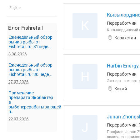
Ещё
Кызылординск
К
Переработчик
Блог Fishretail
Кызылординский о
Еженедельный обзор
Казахстан
рынка рыбы от
Fishretail.ru: 31 неде...
3.08.2026
Еженедельный обзор
Harbin Energy
рынка рыбы от
H
Переработчик
Fishretail.ru: 30 неде...
Экспорт - импорт
27.07.2026
Китай
Применение
препарата Экобактер
в
рыбоперерабатывающей
п...
Junan Zhongsh
22.07.2026
J
Переработчик, 
Профиль: Junan Z
включает произво