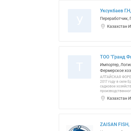
Уксукбаев Г.Н
У
Переработчик, 
Казахстан И
ТОО "Гранд Ф
Т
Импортер, Логис
Фермерское хоз
АЛТАЙСКАЯ ФОРЕЛЬ
2017 году в селе
садковое хозяйств
производственного
Казахстан И
ZAISAN FISH,