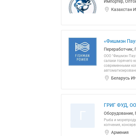
Импортер, Опто
Казахстан И
«Фишмэн Пау
Переработчик, 
ООО "Фишмэн Пауэ
салаки горячего 
современными коп
автоматизированн
Беларусь ИН
ГРИГ ФУД, О
Г
Оборудование, 
Рыба и морепроду
копчения, консер
Армения