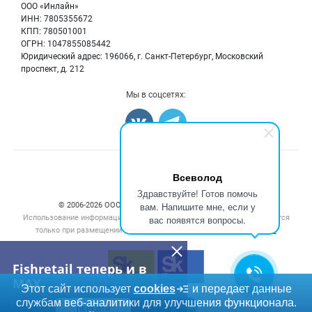
Бренды
ООО «Инлайн»
Морепродукты
Для СМИ
ИНН: 7805355672
Мониторинг
КПП: 780501001
Рыбопосадочный материал
Вакансии
ОГРН: 1047855085442
Полуфабрикаты
Юридический адрес: 196066, г. Санкт-Петербург, Московский
Блог
Консервы
проспект, д. 212
Добавить объявление
Мы в соцсетях:
Карта объявлений
Всеволод
Здравствуйте! Готов помочь
вам. Напишите мне, если у
© 2006‑2026 ООО “Инлайн”. 12+ Все права защищены.
Использование информации, размещенной на данном сайте, допускается
вас появятся вопросы.
только при размещении активной гиперссылки на сайт
fishretail.ru
Fishretail теперь и в
MAX
Этот сайт использует
cookies
и передает данные
службам веб-аналитики для улучшения функционала.
ПЕРЕЙТИ