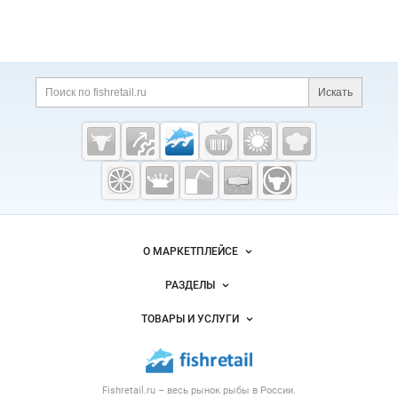
Искать
Fishretail.ru —
рыба,
морепродукты
О МАРКЕТПЛЕЙСЕ
Новости Fishretail.ru
РАЗДЕЛЫ
Услуги и цены
Объявления
ТОВАРЫ И УСЛУГИ
Размещение рекламы
Каталог компаний
Рыбные снеки
Публичная оферта
Новости рынка
Рыба
Контактная информация
Форум
Fishretail.ru – весь
рынок рыбы
в России.
Икра
Политика обработки персональных данных