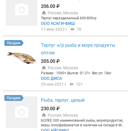
206.00 ₽
Россия, Москва
Терпуг неразделанный 600-800гр
ООО АСАГИ-ФИШ
17 июн 2022 г.
78
Продам
Терпуг н/р рыба и море продукты
оптом
205.00 ₽
Россия, Москва
Размер : 1000+ Вылов: 01.21г. Вес уп: 18кг
ООО ДИСА
29 ноя 2021 г.
107
Продам
Рыба, терпуг, целый
230.00 ₽
Россия, Москва
БОЛЕЕ 300 наименований рыбы, морепродуктов,
икры, полуфабрикатов в наличии на складе в Мос
кве!
ООО АЙСФИШ