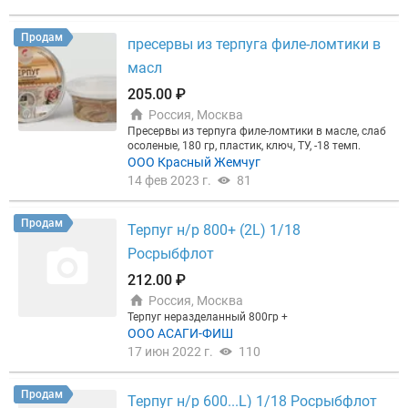
А при подключении рекламы — подарок:
►3 мес
яца размещения + 2 недели в подарок; ►или 1 ме
сяц + экспертная статья о вашей компании на по
Продам
пресервы из терпуга филе-ломтики в
ртале. Бонусы действуют на тарифах Профи и Эк
склюзив.
Закажите бесплатный прогноз:
Рассчит
масл
ать прогноз для моей компании
или позвоните: +
78124253265
Прогноз бесплатный и ни к чему не
205.00 ₽
обязывает. Запустим рекламу в течение 2 дней п
Россия, Москва
осле оплаты!
Пресервы из терпуга филе-ломтики в масле, слаб
осоленые, 180 гр, пластик, ключ, ТУ, -18 темп.
ООО Красный Жемчуг
14 фев 2023 г.
81
Продам
Терпуг н/р 800+ (2L) 1/18
Росрыбфлот
212.00 ₽
Россия, Москва
Терпуг неразделанный 800гр +
ООО АСАГИ-ФИШ
17 июн 2022 г.
110
Продам
Терпуг н/р 600...L) 1/18 Росрыбфлот